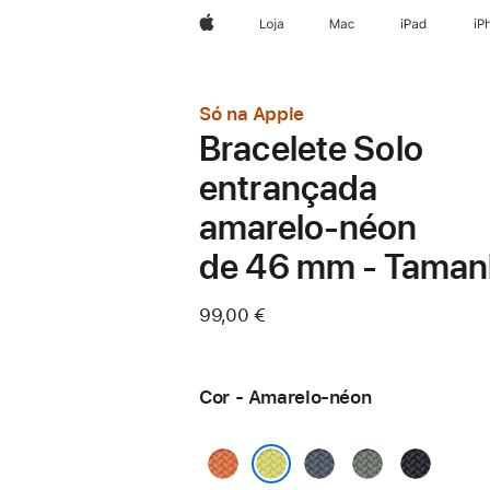
Apple
Loja
Mac
iPad
iP
Só na Apple
Bracelete Solo
entrançada
amarelo‑néon
de 46 mm - Taman
99,00 €
Cor - Amarelo-néon
Curcuma
Azul-
Verde-
Meia-
âncora
cinza
noite