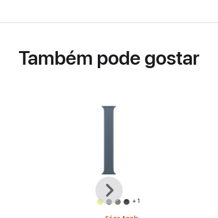
Também pode gostar
Anterior
Seguinte
+ 1