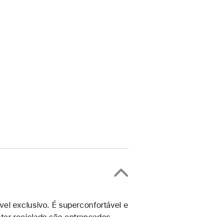
el exclusivo. É superconfortável e
éster reciclado são entrançados