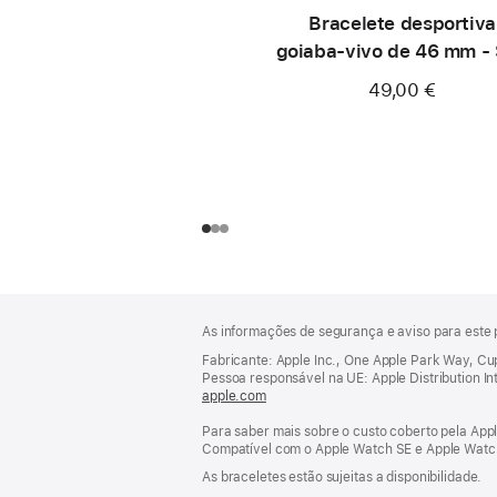
Bracelete desportiva
goiaba‑vivo de 46 mm -
49,00 €
Rodapé
notas
As informações de segurança e aviso para este 
de
rodapé
Fabricante: Apple Inc., One Apple Park Way, C
Pessoa responsável na UE: Apple Distribution Inter
apple.com
(abre
numa
Para saber mais sobre o custo coberto pela Appl
nova
Compatível com o Apple Watch SE e Apple Watch 
janela)
As braceletes estão sujeitas a disponibilidade.