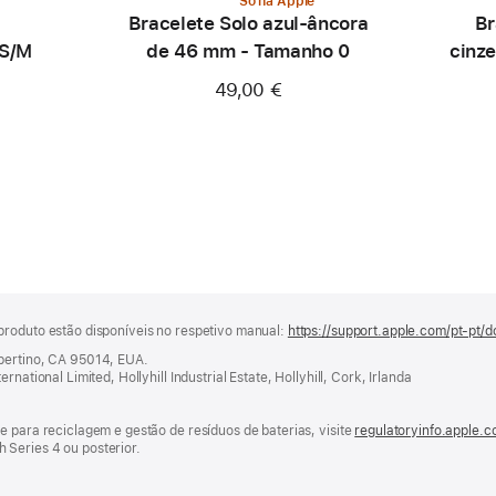
Só na Apple
Bracelete Solo azul‑âncora
Br
 S/M
de 46 mm - Tamanho 0
cinz
49,00 €
produto estão disponíveis no respetivo manual:
https://support.apple.com/pt-pt/d
upertino, CA 95014, EUA.
national Limited, Hollyhill Industrial Estate, Hollyhill, Cork, Irlanda
e para reciclagem e gestão de resíduos de baterias, visite
regulatoryinfo.apple.
Series 4 ou posterior.