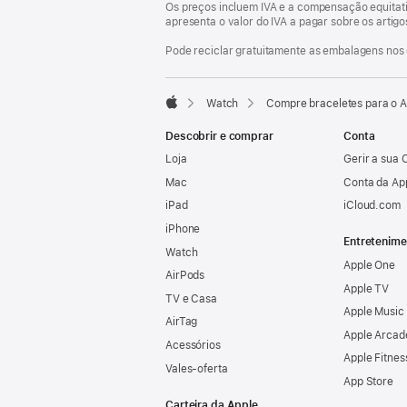
Os preços incluem IVA e a compensação equitati
apresenta o valor do IVA a pagar sobre os artig
Pode reciclar gratuitamente as embalagens nos 
Watch
Compre braceletes para o 
Apple
Descobrir e comprar
Conta
Loja
Gerir a sua 
Mac
Conta da Ap
iPad
iCloud.com
iPhone
Entretenime
Watch
Apple One
AirPods
Apple TV
TV e Casa
Apple Music
AirTag
Apple Arcad
Acessórios
Apple Fitnes
Vales‑oferta
App Store
Carteira da Apple