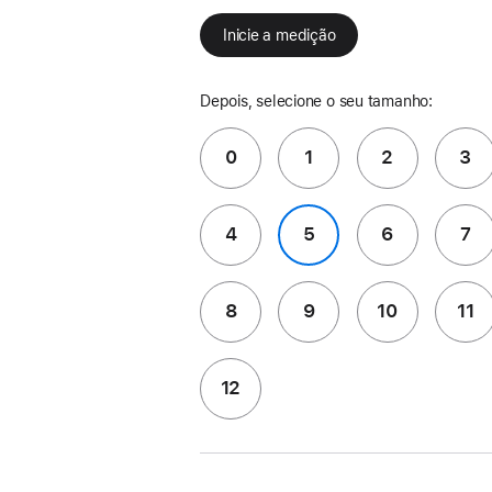
Inicie a medição
Depois, selecione o seu tamanho:
0
1
2
3
4
5
6
7
8
9
10
11
12