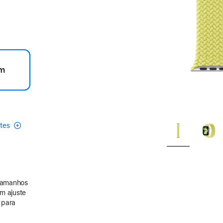
m
etes
 tamanhos
m ajuste
a para