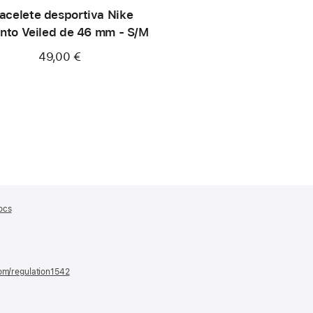
acelete desportiva Nike
ento Veiled de 46 mm - S/M
49,00 €
ocs
(abre
numa
nova
janela)
com/regulation1542
(abre
numa
nova
janela)