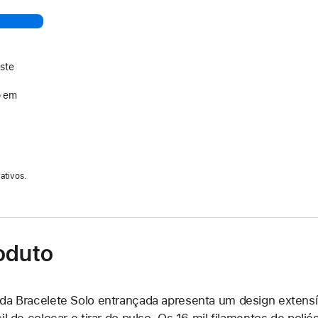
ste
o em
ativos.
oduto
da Bracelete Solo entrançada apresenta um design extensív
cil de colocar e tirar do pulso. Os 16 mil filamentos de poli