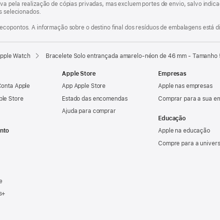
va pela realização de cópias privadas, mas excluem portes de envio, salvo indi
os selecionados.
ecopontos. A informação sobre o destino final dos resíduos de embalagens está d
Apple Watch
Bracelete Solo entrançada amarelo‑néon de 46 mm - Tamanho 
Apple Store
Empresas
Conta Apple
App Apple Store
Apple nas empresas
ple Store
Estado das encomendas
Comprar para a sua e
Ajuda para comprar
Educação
nto
Apple na educação
Compre para a univer
e
s+