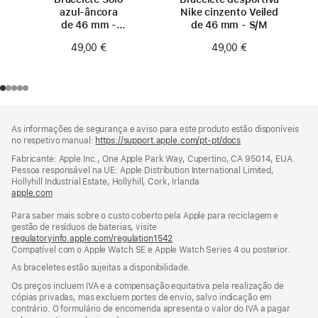
azul‑âncora
Nike cinzento Veiled
de 46 mm -
de 46 mm - S/M
Tamanho 0
49,00 €
49,00 €
Rodapé
notas
As informações de segurança e aviso para este produto estão disponíveis
de
no respetivo manual:
https://support.apple.com/pt-pt/docs
(abre
rodapé
numa
Fabricante: Apple Inc., One Apple Park Way, Cupertino, CA 95014, EUA.
nova
Pessoa responsável na UE: Apple Distribution International Limited,
janela)
Hollyhill Industrial Estate, Hollyhill, Cork, Irlanda
apple.com
(abre
numa
Para saber mais sobre o custo coberto pela Apple para reciclagem e
nova
gestão de resíduos de baterias, visite
janela)
regulatoryinfo.apple.com/regulation1542
(abre
Compatível com o Apple Watch SE e Apple Watch Series 4 ou posterior.
numa
nova
As braceletes estão sujeitas a disponibilidade.
janela)
Os preços incluem IVA e a compensação equitativa pela realização de
cópias privadas, mas excluem portes de envio, salvo indicação em
contrário. O formulário de encomenda apresenta o valor do IVA a pagar