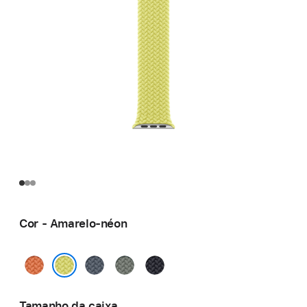
Cor - Amarelo-néon
Curcuma
Azul-
Verde-
Meia-
âncora
cinza
noite
Amarelo-néon
Tamanho da caixa