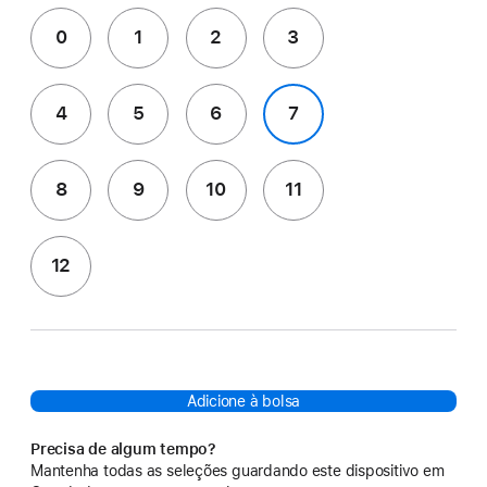
0
1
2
3
4
5
6
7
8
9
10
11
12
Adicione à bolsa
Precisa de algum tempo?
Mantenha todas as seleções guardando este dispositivo em