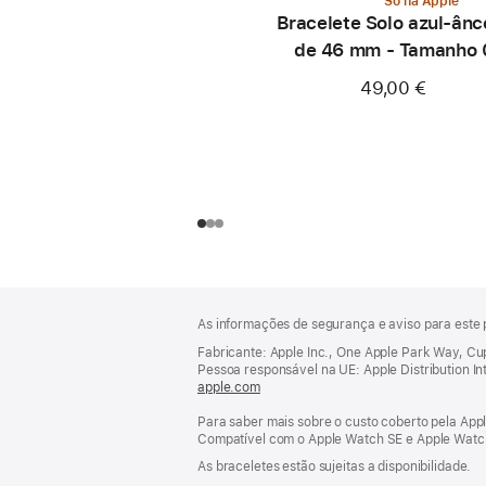
Só na Apple
Bracelete Solo azul‑ânc
de 46 mm - Tamanho 
49,00 €
Rodapé
notas
As informações de segurança e aviso para este 
de
rodapé
Fabricante: Apple Inc., One Apple Park Way, C
Pessoa responsável na UE: Apple Distribution Inter
apple.com
(abre
numa
Para saber mais sobre o custo coberto pela Appl
nova
Compatível com o Apple Watch SE e Apple Watch 
janela)
As braceletes estão sujeitas a disponibilidade.