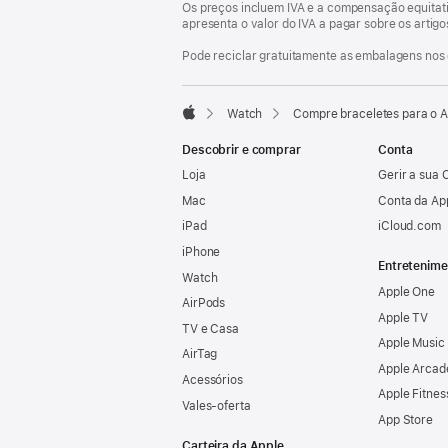
Os preços incluem IVA e a compensação equitati
apresenta o valor do IVA a pagar sobre os artig
Pode reciclar gratuitamente as embalagens nos 
Watch
Compre braceletes para o 
Apple
Descobrir e comprar
Conta
Loja
Gerir a sua 
Mac
Conta da Ap
iPad
iCloud.com
iPhone
Entretenime
Watch
Apple One
AirPods
Apple TV
TV e Casa
Apple Music
AirTag
Apple Arcad
Acessórios
Apple Fitnes
Vales‑oferta
App Store
Carteira da Apple