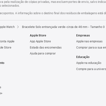
va pela realização de cópias privadas, mas excluem portes de envio, salvo indi
os selecionados.
ecopontos. A informação sobre o destino final dos resíduos de embalagens está d
Apple Watch
Bracelete Solo entrançada verde‑cinza de 46 mm - Tamanho 0
Apple Store
Empresas
Conta Apple
App Apple Store
Apple nas empresas
ple Store
Estado das encomendas
Comprar para a sua e
Ajuda para comprar
Educação
nto
Apple na educação
Compre para a univer
e
s+