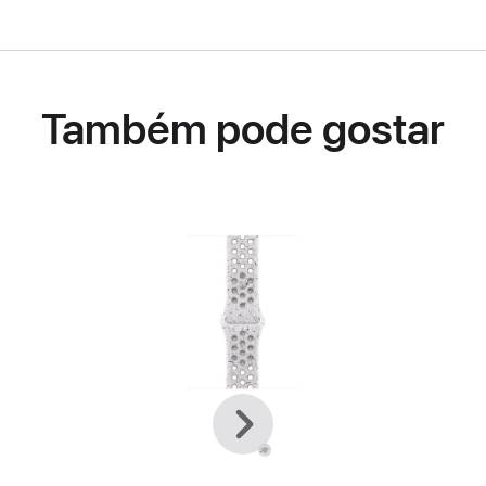
Também pode gostar
Anterior
Seguinte