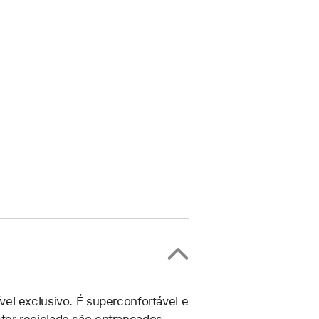
el exclusivo. É superconfortável e
éster reciclado são entrançados