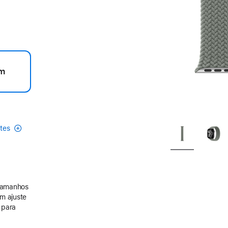
m
etes
 tamanhos
m ajuste
a para