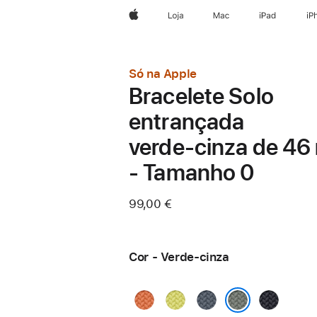
Apple
Loja
Mac
iPad
iP
Só na Apple
Bracelete Solo
entrançada
verde‑cinza de 4
- Tamanho 0
99,00 €
Cor - Verde-cinza
Curcuma
Amarelo-
Azul-
Meia-
néon
âncora
noite