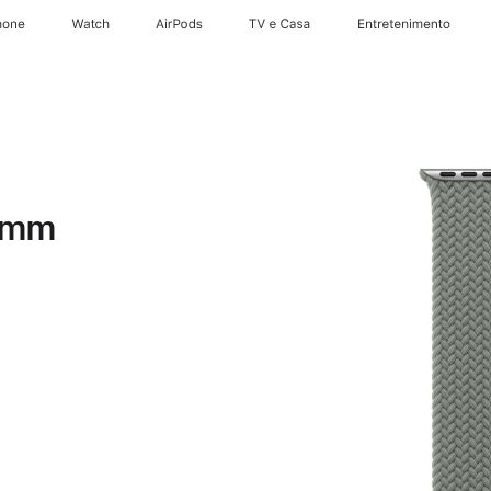
hone
Watch
AirPods
TV e Casa
Entretenimento
6 mm