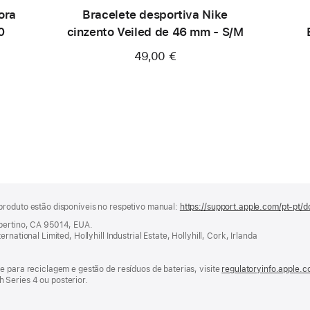
ora
Bracelete desportiva Nike
0
cinzento Veiled de 46 mm - S/M
49,00 €
produto estão disponíveis no respetivo manual:
https://support.apple.com/pt-pt/d
upertino, CA 95014, EUA.
national Limited, Hollyhill Industrial Estate, Hollyhill, Cork, Irlanda
e para reciclagem e gestão de resíduos de baterias, visite
regulatoryinfo.apple.
Series 4 ou posterior.