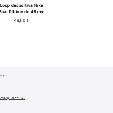
Loop desportiva Nike
Blue Ribbon de 46 mm
49,00 €
ocs
(abre
numa
nova
janela)
com/regulation1542
(abre
numa
nova
janela)