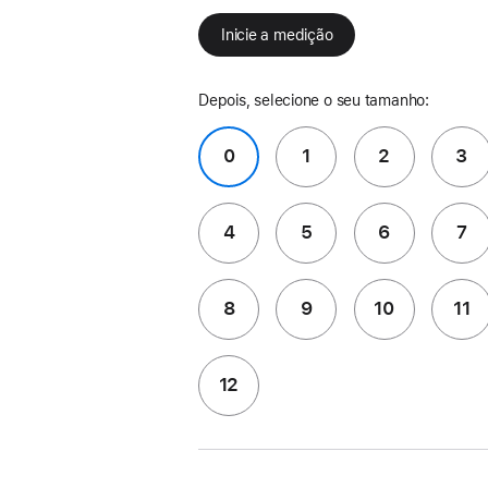
Inicie a medição
Depois, selecione o seu tamanho:
0
1
2
3
4
5
6
7
8
9
10
11
12