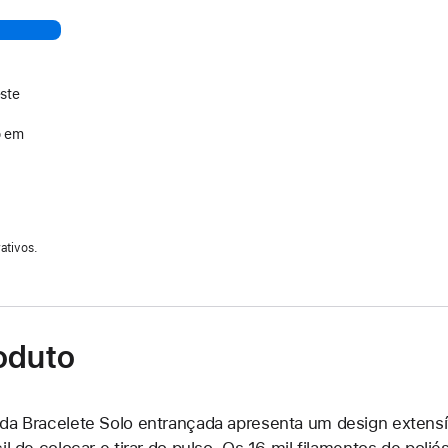
ste
o em
ativos.
oduto
da Bracelete Solo entrançada apresenta um design extensív
cil de colocar e tirar do pulso. Os 16 mil filamentos de poli