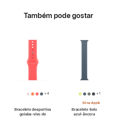
Também pode gostar
+ 4
+ 1
Só na Apple
Bracelete desportiva
Bracelete Solo
goiaba‑vivo de
azul‑âncora