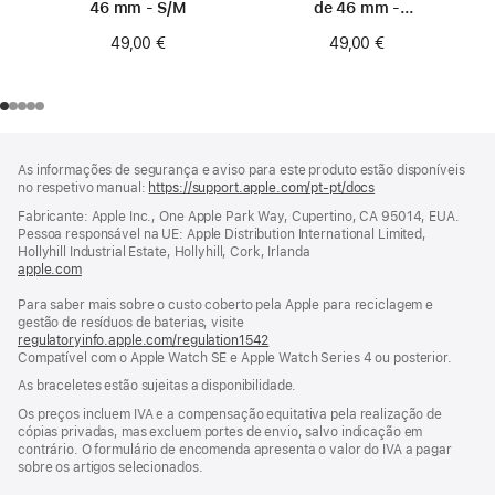
46 mm - S/M
de 46 mm -
Tamanho 0
49,00 €
49,00 €
Rodapé
notas
As informações de segurança e aviso para este produto estão disponíveis
de
no respetivo manual:
https://support.apple.com/pt-pt/docs
(abre
rodapé
numa
Fabricante: Apple Inc., One Apple Park Way, Cupertino, CA 95014, EUA.
nova
Pessoa responsável na UE: Apple Distribution International Limited,
janela)
Hollyhill Industrial Estate, Hollyhill, Cork, Irlanda
apple.com
(abre
numa
Para saber mais sobre o custo coberto pela Apple para reciclagem e
nova
gestão de resíduos de baterias, visite
janela)
regulatoryinfo.apple.com/regulation1542
(abre
Compatível com o Apple Watch SE e Apple Watch Series 4 ou posterior.
numa
nova
As braceletes estão sujeitas a disponibilidade.
janela)
Os preços incluem IVA e a compensação equitativa pela realização de
cópias privadas, mas excluem portes de envio, salvo indicação em
contrário. O formulário de encomenda apresenta o valor do IVA a pagar
sobre os artigos selecionados.