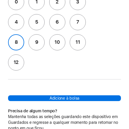
0
1
2
3
4
5
6
7
8
9
10
11
12
Adicione à bolsa
Precisa de algum tempo?
Mantenha todas as seleções guardando este dispositivo em
Guardados e regresse a qualquer momento para retomar no
ponto em que ficou.