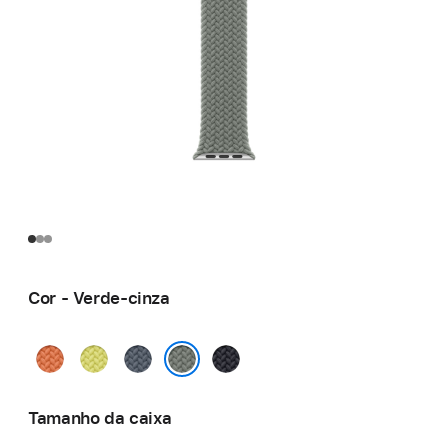
Cor - Verde-cinza
Curcuma
Amarelo-
Azul-
Meia-
néon
âncora
noite
Verde-cinza
Tamanho da caixa