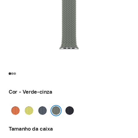
Cor - Verde-cinza
Curcuma
Amarelo-
Azul-
Meia-
néon
âncora
noite
Verde-cinza
Tamanho da caixa