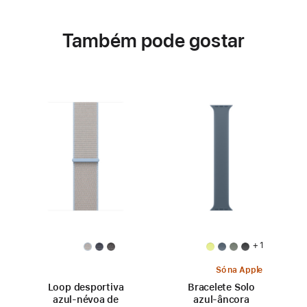
Também pode gostar
+ 1
Só na Apple
Loop desportiva
Bracelete Solo
azul‑névoa de
azul‑âncora