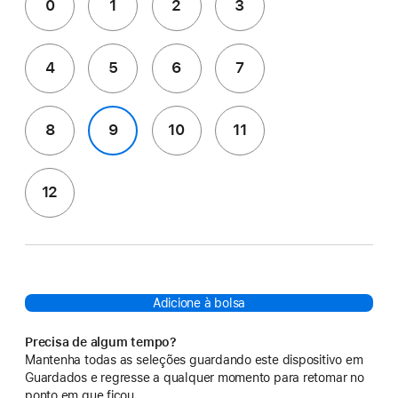
0
1
2
3
4
5
6
7
8
9
10
11
12
Adicione à bolsa
Precisa de algum tempo?
Mantenha todas as seleções guardando este dispositivo em
Guardados e regresse a qualquer momento para retomar no
ponto em que ficou.