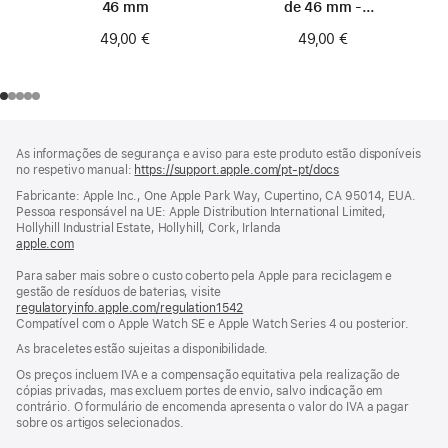
46 mm
de 46 mm -
Tamanho 0
49,00 €
49,00 €
Rodapé
notas
As informações de segurança e aviso para este produto estão disponíveis
de
no respetivo manual:
https://support.apple.com/pt-pt/docs
(abre
rodapé
numa
Fabricante: Apple Inc., One Apple Park Way, Cupertino, CA 95014, EUA.
nova
Pessoa responsável na UE: Apple Distribution International Limited,
janela)
Hollyhill Industrial Estate, Hollyhill, Cork, Irlanda
apple.com
(abre
numa
Para saber mais sobre o custo coberto pela Apple para reciclagem e
nova
gestão de resíduos de baterias, visite
janela)
regulatoryinfo.apple.com/regulation1542
(abre
Compatível com o Apple Watch SE e Apple Watch Series 4 ou posterior.
numa
nova
As braceletes estão sujeitas a disponibilidade.
janela)
Os preços incluem IVA e a compensação equitativa pela realização de
cópias privadas, mas excluem portes de envio, salvo indicação em
contrário. O formulário de encomenda apresenta o valor do IVA a pagar
sobre os artigos selecionados.