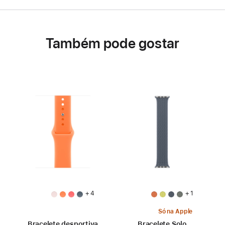
Também pode gostar
+ 4
+ 1
Só na Apple
Bracelete desportiva
Bracelete Solo