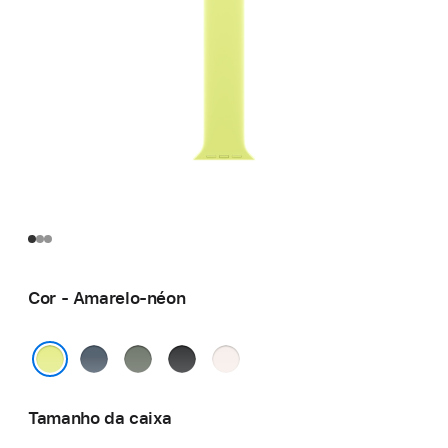
Cor - Amarelo-néon
Azul-
Verde-
Preto
Rosa leve
âncora
cinza
Amarelo-néon
Tamanho da caixa