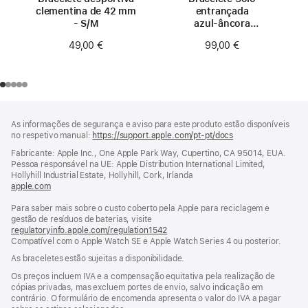
clementina de 42 mm
entrançada
- S/M
azul‑âncora
de 42 mm -
49,00 €
99,00 €
Tamanho 0
Rodapé
notas
As informações de segurança e aviso para este produto estão disponíveis
de
no respetivo manual:
https://support.apple.com/pt-pt/docs
(abre
rodapé
numa
Fabricante: Apple Inc., One Apple Park Way, Cupertino, CA 95014, EUA.
nova
Pessoa responsável na UE: Apple Distribution International Limited,
janela)
Hollyhill Industrial Estate, Hollyhill, Cork, Irlanda
apple.com
(abre
numa
Para saber mais sobre o custo coberto pela Apple para reciclagem e
nova
gestão de resíduos de baterias, visite
janela)
regulatoryinfo.apple.com/regulation1542
(abre
Compatível com o Apple Watch SE e Apple Watch Series 4 ou posterior.
numa
nova
As braceletes estão sujeitas a disponibilidade.
janela)
Os preços incluem IVA e a compensação equitativa pela realização de
cópias privadas, mas excluem portes de envio, salvo indicação em
contrário. O formulário de encomenda apresenta o valor do IVA a pagar