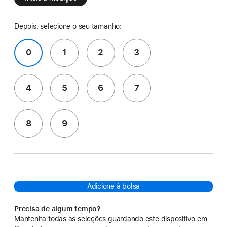
Depois, selecione o seu tamanho:
0
1
2
3
4
5
6
7
8
9
Adicione à bolsa
Precisa de algum tempo?
Mantenha todas as seleções guardando este dispositivo em