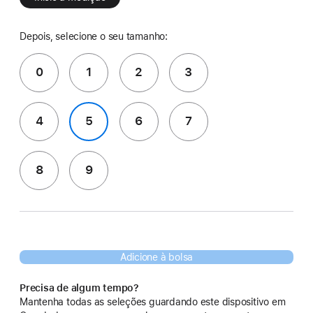
Depois, selecione o seu tamanho:
0
1
2
3
4
5
6
7
8
9
Adicione à bolsa
Precisa de algum tempo?
Mantenha todas as seleções guardando este dispositivo em