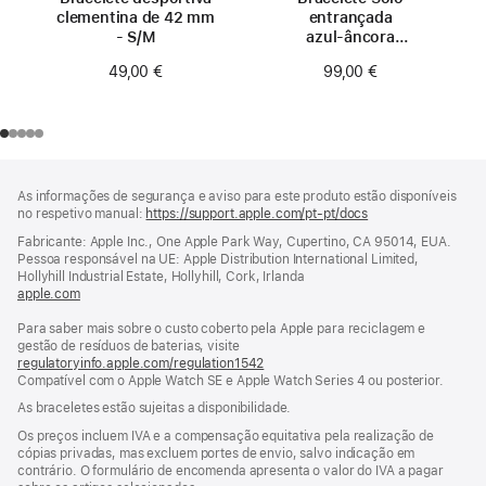
clementina de 42 mm
entrançada
- S/M
azul‑âncora
de 42 mm -
49,00 €
99,00 €
Tamanho 0
Rodapé
notas
As informações de segurança e aviso para este produto estão disponíveis
de
no respetivo manual:
https://support.apple.com/pt-pt/docs
(abre
rodapé
numa
Fabricante: Apple Inc., One Apple Park Way, Cupertino, CA 95014, EUA.
nova
Pessoa responsável na UE: Apple Distribution International Limited,
janela)
Hollyhill Industrial Estate, Hollyhill, Cork, Irlanda
apple.com
(abre
numa
Para saber mais sobre o custo coberto pela Apple para reciclagem e
nova
gestão de resíduos de baterias, visite
janela)
regulatoryinfo.apple.com/regulation1542
(abre
Compatível com o Apple Watch SE e Apple Watch Series 4 ou posterior.
numa
nova
As braceletes estão sujeitas a disponibilidade.
janela)
Os preços incluem IVA e a compensação equitativa pela realização de
cópias privadas, mas excluem portes de envio, salvo indicação em
contrário. O formulário de encomenda apresenta o valor do IVA a pagar