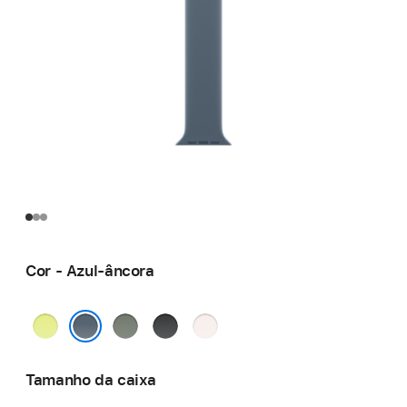
Cor - Azul-âncora
Amarelo-
Verde-
Preto
Rosa leve
néon
cinza
Azul-âncora
Tamanho da caixa