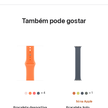
Também pode gostar
+ 4
+ 1
Só na Apple
Bracelete desportiva
Bracelete Solo