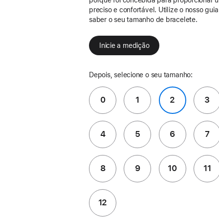
preciso e confortável. Utilize o nosso gui
saber o seu tamanho de bracelete.
Inicie a medição
Depois, selecione o seu tamanho:
0
1
2
3
4
5
6
7
8
9
10
11
12