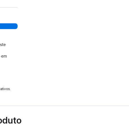
ste
o em
ativos.
oduto