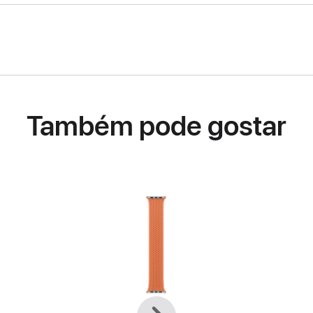
Também pode gostar
Anterior
Seguinte