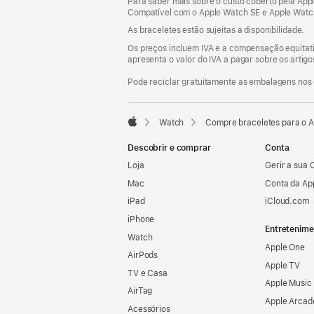
Para saber mais sobre o custo coberto pela Appl
nova
Compatível com o Apple Watch SE e Apple Watch 
janela)
As braceletes estão sujeitas a disponibilidade.
Os preços incluem IVA e a compensação equitati
apresenta o valor do IVA a pagar sobre os artig
Pode reciclar gratuitamente as embalagens nos 
Watch
Compre braceletes para o 
Apple
Descobrir e comprar
Conta
Loja
Gerir a sua 
Mac
Conta da Ap
iPad
iCloud.com
iPhone
Entretenime
Watch
Apple One
AirPods
Apple TV
TV e Casa
Apple Music
AirTag
Apple Arcad
Acessórios