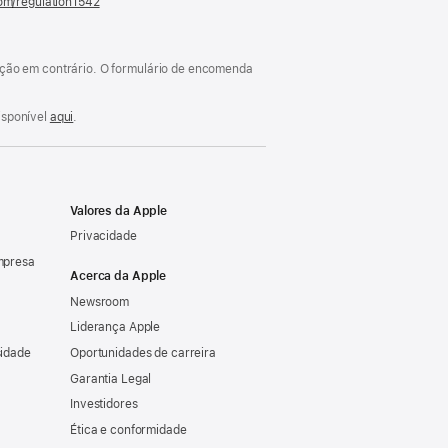
com/regulation1542
(abre
numa
nova
janela)
cação em contrário. O formulário de encomenda
isponível
aqui
.
Valores da Apple
Privacidade
mpresa
Acerca da Apple
Newsroom
Liderança Apple
sidade
Oportunidades de carreira
Garantia Legal
Investidores
Ética e conformidade