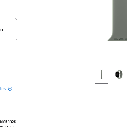
m
etes
 tamanhos
m ajuste