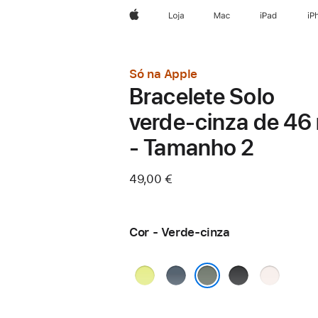
Apple
Loja
Mac
iPad
iP
Só na Apple
Bracelete Solo
verde‑cinza de 4
- Tamanho 2
49,00 €
Cor - Verde-cinza
Amarelo-
Azul-
Preto
Rosa leve
néon
âncora
Verde-cinza