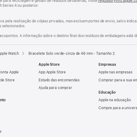
e para reciclagem e gestão de resíduos de baterias, visite
regulatoryinfo.apple.
Series 4 ou posterior.
va pela realização de cópias privadas, mas excluem portes de envio, salvo indi
os selecionados.
ecopontos. A informação sobre o destino final dos resíduos de embalagens está d
Apple Watch
Bracelete Solo verde‑cinza de 46 mm - Tamanho 2
Apple Store
Empresas
Conta Apple
App Apple Store
Apple nas empresas
ple Store
Estado das encomendas
Comprar para a sua e
Ajuda para comprar
Educação
nto
Apple na educação
Compre para a univer
e