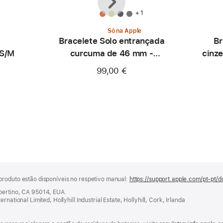
+ 1
Só na Apple
Bracelete Solo entrançada
Br
 S/M
curcuma de 46 mm -
cinz
Tamanho 0
99,00 €
produto estão disponíveis no respetivo manual:
https://support.apple.com/pt-pt/d
upertino, CA 95014, EUA.
national Limited, Hollyhill Industrial Estate, Hollyhill, Cork, Irlanda