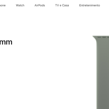
hone
Watch
AirPods
TV e Casa
Entretenimento
6 mm