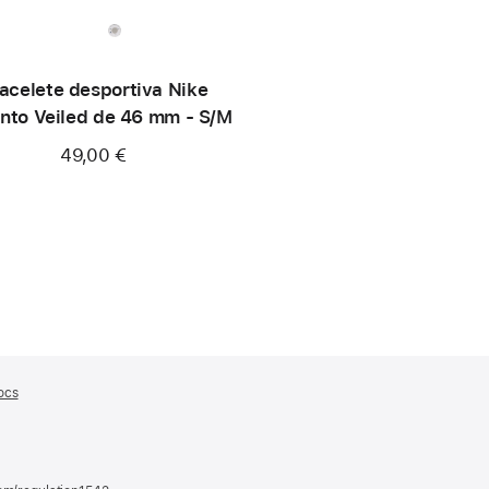
acelete desportiva Nike
ento Veiled de 46 mm - S/M
49,00 €
ocs
(abre
numa
nova
janela)