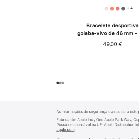
+ 4
Bracelete desportiva
goiaba‑vivo de 46 mm -
49,00 €
Rodapé
notas
As informações de segurança e aviso para este 
de
rodapé
Fabricante: Apple Inc., One Apple Park Way, C
Pessoa responsável na UE: Apple Distribution Inter
apple.com
(abre
numa