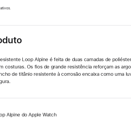
ativos.
oduto
resistente Loop Alpine é feita de duas camadas de poliést
m costuras. Os fios de grande resistência reforçam as argo
ncho de titânio resistente à corrosão encaixa como uma luv
gura.
op Alpine do Apple Watch