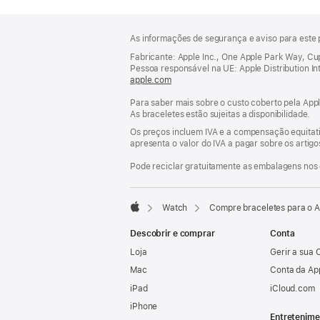
Rodapé
notas
As informações de segurança e aviso para este 
de
rodapé
Fabricante: Apple Inc., One Apple Park Way, C
Pessoa responsável na UE: Apple Distribution Inter
apple.com
(abre
numa
Para saber mais sobre o custo coberto pela Appl
nova
As braceletes estão sujeitas a disponibilidade.
janela)
Os preços incluem IVA e a compensação equitati
apresenta o valor do IVA a pagar sobre os artig
Pode reciclar gratuitamente as embalagens nos 
Watch
Compre braceletes para o 
Apple
Descobrir e comprar
Conta
Loja
Gerir a sua 
Mac
Conta da Ap
iPad
iCloud.com
iPhone
Entretenime