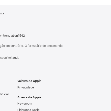
ocs
(abre
numa
nova
janela)
com/regulation1542
(abre
numa
nova
cação em contrário. O formulário de encomenda
janela)
isponível
aqui
.
Valores da Apple
Privacidade
mpresa
Acerca da Apple
Newsroom
Liderança Apple