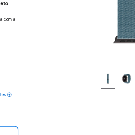
reto
-a com a
tes