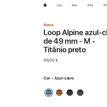
Apple
Loja
Mac
iPad
iP
Novo
Loop Alpine azul‑c
de 49 mm - M -
Titânio preto
99,00 €
Cor - Azul-claro
Terracota
Preto
Índigo
Azul-claro