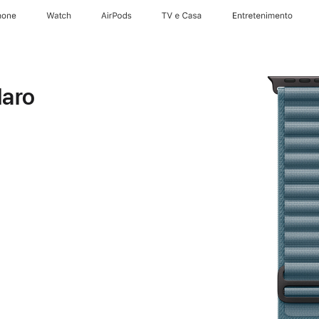
hone
Watch
AirPods
TV e Casa
Entretenimento
laro