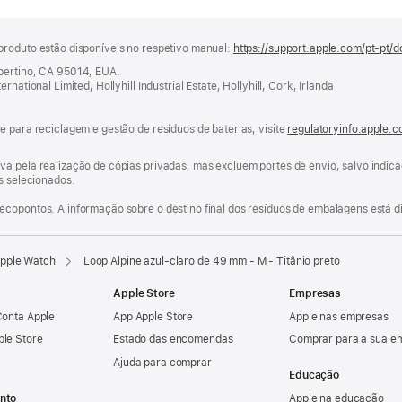
produto estão disponíveis no respetivo manual:
https://support.apple.com/pt-pt/d
upertino, CA 95014, EUA.
national Limited, Hollyhill Industrial Estate, Hollyhill, Cork, Irlanda
e para reciclagem e gestão de resíduos de baterias, visite
regulatoryinfo.apple.
va pela realização de cópias privadas, mas excluem portes de envio, salvo indi
os selecionados.
ecopontos. A informação sobre o destino final dos resíduos de embalagens está d
Apple Watch
Loop Alpine azul‑claro de 49 mm - M - Titânio preto
Apple Store
Empresas
Conta Apple
App Apple Store
Apple nas empresas
ple Store
Estado das encomendas
Comprar para a sua e
Ajuda para comprar
Educação
nto
Apple na educação