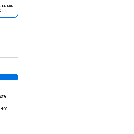
a pulsos
90 mm.
ste
o em