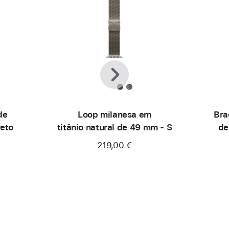
Anterior
Seguinte
de
Loop milanesa em
Bra
reto
titânio natural de 49 mm - S
de
219,00 €