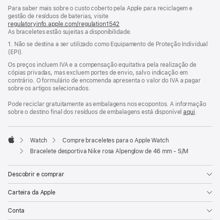
numa
Para saber mais sobre o custo coberto pela Apple para reciclagem e
nova
gestão de resíduos de baterias, visite
janela)
regulatoryinfo.apple.com/regulation1542
(abre
As braceletes estão sujeitas a disponibilidade.
numa
nova
1. Não se destina a ser utilizado como Equipamento de Proteção Individual
janela)
(EPI).
Os preços incluem IVA e a compensação equitativa pela realização de
cópias privadas, mas excluem portes de envio, salvo indicação em
contrário. O formulário de encomenda apresenta o valor do IVA a pagar
sobre os artigos selecionados.
Pode reciclar gratuitamente as embalagens nos ecopontos. A informação
sobre o destino final dos resíduos de embalagens está disponível
aqui
.
Watch
Compre braceletes para o Apple Watch
Apple
Bracelete desportiva Nike rosa Alpenglow de 46 mm - S/M
Descobrir e comprar
Carteira da Apple
Conta