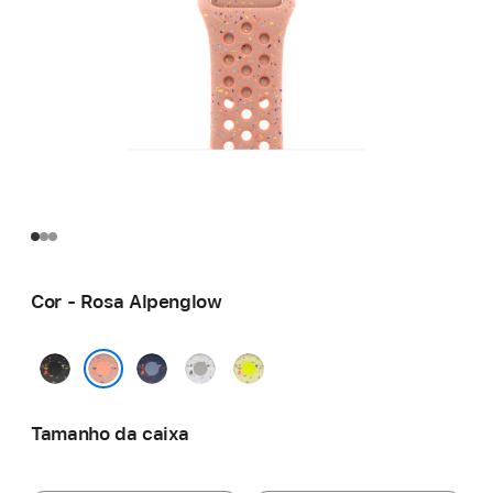
Cor - Rosa Alpenglow
Preto
Blue
Cinzento
Volt Splash
Midnight
Ribbon
Veiled
Rosa Alpenglow
Tamanho da caixa