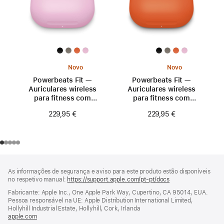
Novo
Novo
Powerbeats Fit —
Powerbeats Fit —
Auriculares wireless
Auriculares wireless
para fitness com
para fitness com
ajuste seguro —
ajuste seguro —
229,95 €
229,95 €
Rosa fogo
Laranja explosivo
Rodapé
notas
As informações de segurança e aviso para este produto estão disponíveis
de
no respetivo manual:
https://support.apple.com/pt-pt/docs
(abre
rodapé
numa
Fabricante: Apple Inc., One Apple Park Way, Cupertino, CA 95014, EUA.
nova
Pessoa responsável na UE: Apple Distribution International Limited,
janela)
Hollyhill Industrial Estate, Hollyhill, Cork, Irlanda
apple.com
(abre