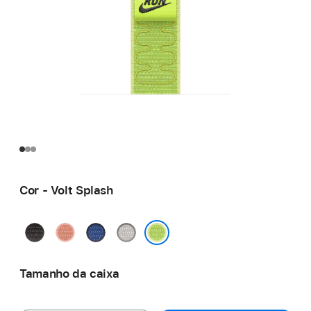
Cor - Volt Splash
Preto
Rosa
Blue
Cinzento
Midnight
Alpenglow
Ribbon
Veiled
Volt Splash
Tamanho da caixa