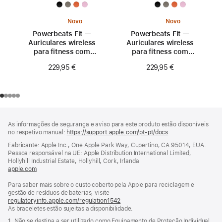
Novo
Novo
Powerbeats Fit —
Powerbeats Fit —
Auriculares wireless
Auriculares wireless
para fitness com
para fitness com
ajuste seguro —
ajuste seguro —
229,95 €
229,95 €
Rosa fogo
Laranja explosivo
Rodapé
notas
As informações de segurança e aviso para este produto estão disponíveis
de
no respetivo manual:
https://support.apple.com/pt-pt/docs
(abre
rodapé
numa
Fabricante: Apple Inc., One Apple Park Way, Cupertino, CA 95014, EUA.
nova
Pessoa responsável na UE: Apple Distribution International Limited,
janela)
Hollyhill Industrial Estate, Hollyhill, Cork, Irlanda
apple.com
(abre
numa
Para saber mais sobre o custo coberto pela Apple para reciclagem e
nova
gestão de resíduos de baterias, visite
janela)
regulatoryinfo.apple.com/regulation1542
(abre
As braceletes estão sujeitas a disponibilidade.
numa
nova
1. Não se destina a ser utilizado como Equipamento de Proteção Individual