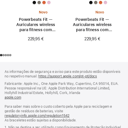
Novo
Novo
Powerbeats Fit —
Powerbeats Fit —
Auriculares wireless
Auriculares wireless
para fitness com
para fitness com
ajuste seguro —
ajuste seguro —
229,95 €
229,95 €
Rosa fogo
Laranja explosivo
Rodapé
notas
As informações de segurança e aviso para este produto estão disponíveis
de
no respetivo manual:
https://support.apple.com/pt-pt/docs
(abre
rodapé
numa
Fabricante: Apple Inc., One Apple Park Way, Cupertino, CA 95014, EUA.
nova
Pessoa responsável na UE: Apple Distribution International Limited,
janela)
Hollyhill Industrial Estate, Hollyhill, Cork, Irlanda
apple.com
(abre
numa
Para saber mais sobre o custo coberto pela Apple para reciclagem e
nova
gestão de resíduos de baterias, visite
janela)
regulatoryinfo.apple.com/regulation1542
(abre
As braceletes estão sujeitas a disponibilidade.
numa
nova
1. Não se destina a ser utilizado como Equipamento de Proteção Individual