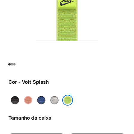
Cor - Volt Splash
Preto
Rosa
Blue
Cinzento
Midnight
Alpenglow
Ribbon
Veiled
Volt Splash
Tamanho da caixa