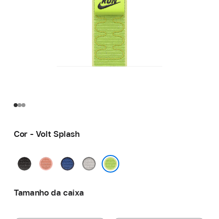
Cor - Volt Splash
Preto
Rosa
Blue
Cinzento
Midnight
Alpenglow
Ribbon
Veiled
Volt Splash
Tamanho da caixa