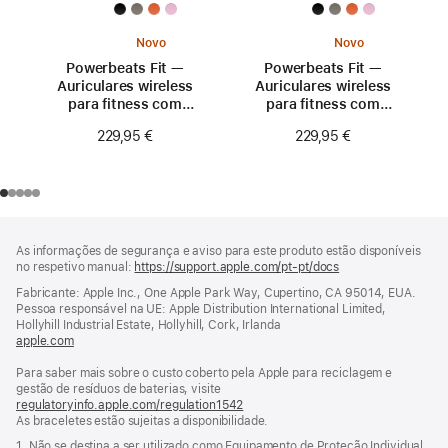
Novo
Novo
Powerbeats Fit —
Powerbeats Fit —
Auriculares wireless
Auriculares wireless
para fitness com
para fitness com
ajuste seguro —
ajuste seguro —
229,95 €
229,95 €
Rosa fogo
Laranja explosivo
Rodapé
notas
As informações de segurança e aviso para este produto estão disponíveis
de
no respetivo manual:
https://support.apple.com/pt-pt/docs
(abre
rodapé
numa
Fabricante: Apple Inc., One Apple Park Way, Cupertino, CA 95014, EUA.
nova
Pessoa responsável na UE: Apple Distribution International Limited,
janela)
Hollyhill Industrial Estate, Hollyhill, Cork, Irlanda
apple.com
(abre
numa
Para saber mais sobre o custo coberto pela Apple para reciclagem e
nova
gestão de resíduos de baterias, visite
janela)
regulatoryinfo.apple.com/regulation1542
(abre
As braceletes estão sujeitas a disponibilidade.
numa
nova
1. Não se destina a ser utilizado como Equipamento de Proteção Individual