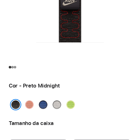
Cor - Preto Midnight
Rosa
Blue
Cinzento
Volt Splash
Alpenglow
Ribbon
Veiled
Preto Midnight
Tamanho da caixa