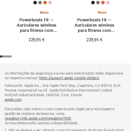
Novo
Novo
Powerbeats Fit —
Powerbeats Fit —
Auriculares wireless
Auriculares wireless
para fitness com
para fitness com
ajuste seguro —
ajuste seguro —
229,95 €
229,95 €
Rosa fogo
Laranja explosivo
Rodapé
notas
As informações de segurança e aviso para este produto estão disponíveis
de
no respetivo manual:
https://support.apple.com/pt-pt/docs
(abre
rodapé
numa
Fabricante: Apple Inc., One Apple Park Way, Cupertino, CA 95014, EUA.
nova
Pessoa responsável na UE: Apple Distribution International Limited,
janela)
Hollyhill Industrial Estate, Hollyhill, Cork, Irlanda
apple.com
(abre
numa
Para saber mais sobre o custo coberto pela Apple para reciclagem e
nova
gestão de resíduos de baterias, visite
janela)
regulatoryinfo.apple.com/regulation1542
(abre
As braceletes estão sujeitas a disponibilidade.
numa
nova
1. Não se destina a ser utilizado como Equipamento de Proteção Individual