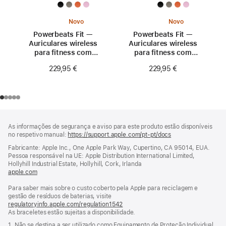
Novo
Novo
Powerbeats Fit —
Powerbeats Fit —
Auriculares wireless
Auriculares wireless
para fitness com
para fitness com
ajuste seguro —
ajuste seguro —
229,95 €
229,95 €
Rosa fogo
Laranja explosivo
Rodapé
notas
As informações de segurança e aviso para este produto estão disponíveis
de
no respetivo manual:
https://support.apple.com/pt-pt/docs
(abre
rodapé
numa
Fabricante: Apple Inc., One Apple Park Way, Cupertino, CA 95014, EUA.
nova
Pessoa responsável na UE: Apple Distribution International Limited,
janela)
Hollyhill Industrial Estate, Hollyhill, Cork, Irlanda
apple.com
(abre
numa
Para saber mais sobre o custo coberto pela Apple para reciclagem e
nova
gestão de resíduos de baterias, visite
janela)
regulatoryinfo.apple.com/regulation1542
(abre
As braceletes estão sujeitas a disponibilidade.
numa
nova
1. Não se destina a ser utilizado como Equipamento de Proteção Individual