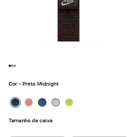
Cor - Preto Midnight
Rosa
Blue
Cinzento
Volt Splash
Alpenglow
Ribbon
Veiled
Preto Midnight
Tamanho da caixa