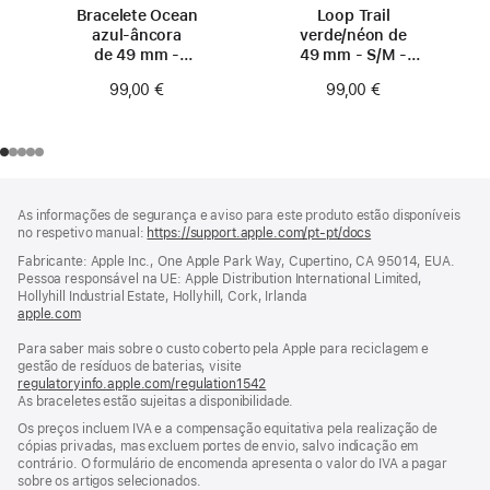
Bracelete Ocean
Loop Trail
azul‑âncora
verde/néon de
de 49 mm -
49 mm - S/M -
Titânio natural
Titânio natural
99,00 €
99,00 €
Rodapé
notas
As informações de segurança e aviso para este produto estão disponíveis
de
no respetivo manual:
https://support.apple.com/pt-pt/docs
(abre
rodapé
numa
Fabricante: Apple Inc., One Apple Park Way, Cupertino, CA 95014, EUA.
nova
Pessoa responsável na UE: Apple Distribution International Limited,
janela)
Hollyhill Industrial Estate, Hollyhill, Cork, Irlanda
apple.com
(abre
numa
Para saber mais sobre o custo coberto pela Apple para reciclagem e
nova
gestão de resíduos de baterias, visite
janela)
regulatoryinfo.apple.com/regulation1542
(abre
As braceletes estão sujeitas a disponibilidade.
numa
nova
Os preços incluem IVA e a compensação equitativa pela realização de
janela)
cópias privadas, mas excluem portes de envio, salvo indicação em
contrário. O formulário de encomenda apresenta o valor do IVA a pagar
sobre os artigos selecionados.