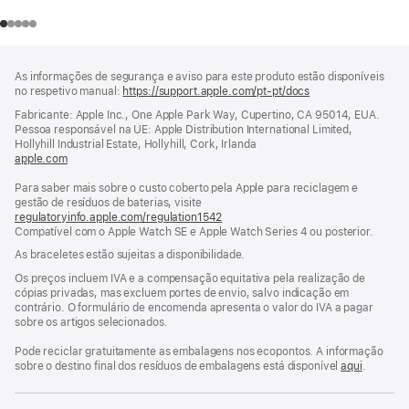
Rodapé
notas
As informações de segurança e aviso para este produto estão disponíveis
de
no respetivo manual:
https://support.apple.com/pt-pt/docs
(abre
rodapé
numa
Fabricante: Apple Inc., One Apple Park Way, Cupertino, CA 95014, EUA.
nova
Pessoa responsável na UE: Apple Distribution International Limited,
janela)
Hollyhill Industrial Estate, Hollyhill, Cork, Irlanda
apple.com
(abre
numa
Para saber mais sobre o custo coberto pela Apple para reciclagem e
nova
gestão de resíduos de baterias, visite
janela)
regulatoryinfo.apple.com/regulation1542
(abre
Compatível com o Apple Watch SE e Apple Watch Series 4 ou posterior.
numa
nova
As braceletes estão sujeitas a disponibilidade.
janela)
Os preços incluem IVA e a compensação equitativa pela realização de
cópias privadas, mas excluem portes de envio, salvo indicação em
contrário. O formulário de encomenda apresenta o valor do IVA a pagar
sobre os artigos selecionados.
Pode reciclar gratuitamente as embalagens nos ecopontos. A informação
sobre o destino final dos resíduos de embalagens está disponível
aqui
.