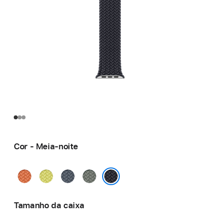
Cor - Meia-noite
Curcuma
Amarelo-
Azul-
Verde-
néon
âncora
cinza
Meia-noite
Tamanho da caixa