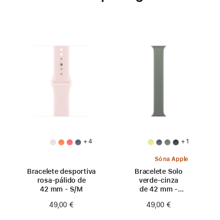
+ 4
+ 1
Só na Apple
Bracelete desportiva
Bracelete Solo
rosa‑pálido de
verde‑cinza
42 mm - S/M
de 42 mm -
Tamanho 0
49,00 €
49,00 €