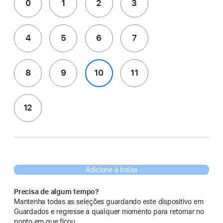
0
1
2
3
4
5
6
7
8
9
10
11
12
Adicione à bolsa
Precisa de algum tempo?
Mantenha todas as seleções guardando este dispositivo em
Guardados e regresse a qualquer momento para retomar no
ponto em que ficou.