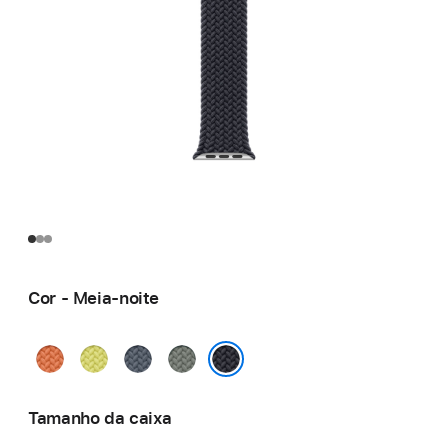
Cor - Meia-noite
Curcuma
Amarelo-
Azul-
Verde-
néon
âncora
cinza
Meia-noite
Tamanho da caixa