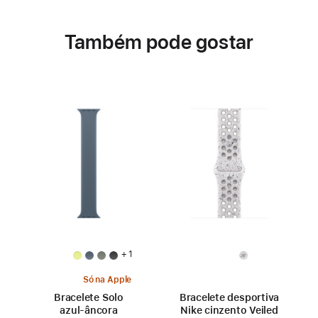
Também pode gostar
+ 1
Só na Apple
Bracelete Solo
Bracelete desportiva
azul‑âncora
Nike cinzento Veiled