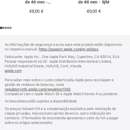
de 46 mm -
de 46 mm - S/M
Tamanho 0
49,00 €
49,00 €
Rodapé
notas
As informações de segurança e aviso para este produto estão disponíveis
de
no respetivo manual:
https://support.apple.com/pt-pt/docs
(abre
rodapé
numa
Fabricante: Apple Inc., One Apple Park Way, Cupertino, CA 95014, EUA.
nova
Pessoa responsável na UE: Apple Distribution International Limited,
janela)
Hollyhill Industrial Estate, Hollyhill, Cork, Irlanda
apple.com
(abre
numa
Para saber mais sobre o custo coberto pela Apple para reciclagem e
nova
gestão de resíduos de baterias, visite
janela)
regulatoryinfo.apple.com/regulation1542
(abre
Compatível com o Apple Watch SE e Apple Watch Series 4 ou posterior.
numa
nova
As braceletes estão sujeitas a disponibilidade.
janela)
Os preços incluem IVA e a compensação equitativa pela realização de
cópias privadas, mas excluem portes de envio, salvo indicação em
contrário. O formulário de encomenda apresenta o valor do IVA a pagar
sobre os artigos selecionados.