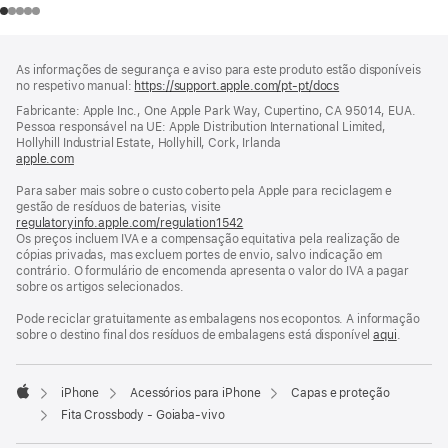
Rodapé
notas
As informações de segurança e aviso para este produto estão disponíveis
de
no respetivo manual:
https://support.apple.com/pt-pt/docs
(abre
rodapé
numa
Fabricante: Apple Inc., One Apple Park Way, Cupertino, CA 95014, EUA.
nova
Pessoa responsável na UE: Apple Distribution International Limited,
janela)
Hollyhill Industrial Estate, Hollyhill, Cork, Irlanda
apple.com
(abre
numa
Para saber mais sobre o custo coberto pela Apple para reciclagem e
nova
gestão de resíduos de baterias, visite
janela)
regulatoryinfo.apple.com/regulation1542
(abre
Os preços incluem IVA e a compensação equitativa pela realização de
numa
cópias privadas, mas excluem portes de envio, salvo indicação em
nova
contrário. O formulário de encomenda apresenta o valor do IVA a pagar
janela)
sobre os artigos selecionados.
Pode reciclar gratuitamente as embalagens nos ecopontos. A informação
sobre o destino final dos resíduos de embalagens está disponível
aqui
.
iPhone
Acessórios para iPhone
Capas e proteção
Apple
Fita Crossbody - Goiaba‑vivo