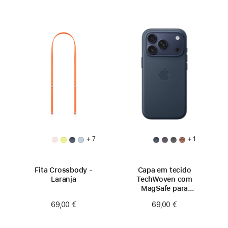
+ 7
+ 1
Fita Crossbody -
Capa em tecido
Laranja
TechWoven com
MagSafe para
iPhone 17 Pro – Azul
69,00 €
69,00 €