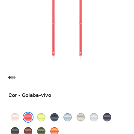
Cor - Goiaba‑vivo
Rosa‑pálido
Amarelo-
Azul
Azul-
Bronze
Cinzento‑claro
Roxo
néon
claro
Goiaba‑vivo
Preto
Sienna
Verde
Laranja