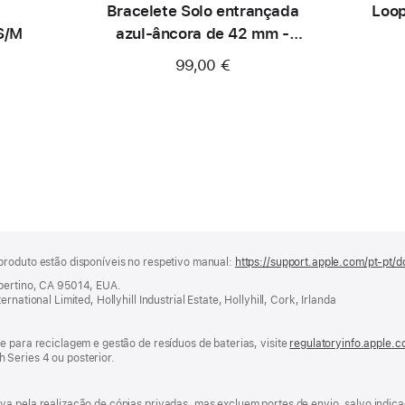
Bracelete Solo entrançada
Loop
S/M
azul‑âncora de 42 mm -
Tamanho 0
99,00 €
produto estão disponíveis no respetivo manual:
https://support.apple.com/pt-pt/d
upertino, CA 95014, EUA.
national Limited, Hollyhill Industrial Estate, Hollyhill, Cork, Irlanda
e para reciclagem e gestão de resíduos de baterias, visite
regulatoryinfo.apple.
Series 4 ou posterior.
va pela realização de cópias privadas, mas excluem portes de envio, salvo indi