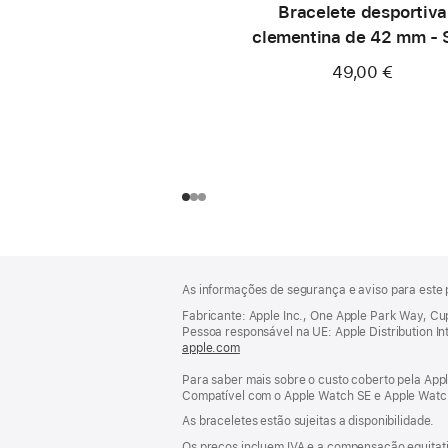
Bracelete desportiva
clementina de 42 mm - 
49,00 €
Rodapé
notas
As informações de segurança e aviso para este 
de
rodapé
Fabricante: Apple Inc., One Apple Park Way, C
Pessoa responsável na UE: Apple Distribution Inter
apple.com
(abre
numa
Para saber mais sobre o custo coberto pela Appl
nova
Compatível com o Apple Watch SE e Apple Watch 
janela)
As braceletes estão sujeitas a disponibilidade.
Os preços incluem IVA e a compensação equitati