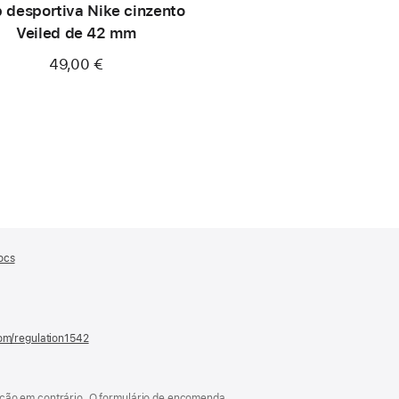
 desportiva Nike cinzento
Veiled de 42 mm
49,00 €
ocs
(abre
numa
nova
janela)
com/regulation1542
(abre
numa
nova
janela)
cação em contrário. O formulário de encomenda