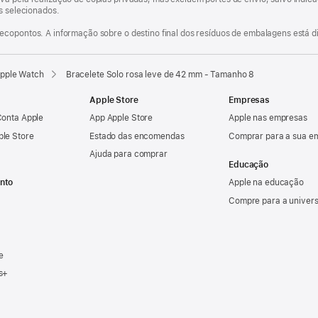
os selecionados.
ecopontos. A informação sobre o destino final dos resíduos de embalagens está d
Apple Watch
Bracelete Solo rosa leve de 42 mm - Tamanho 8
Apple Store
Empresas
Conta Apple
App Apple Store
Apple nas empresas
ple Store
Estado das encomendas
Comprar para a sua e
Ajuda para comprar
Educação
nto
Apple na educação
Compre para a univer
e
s+