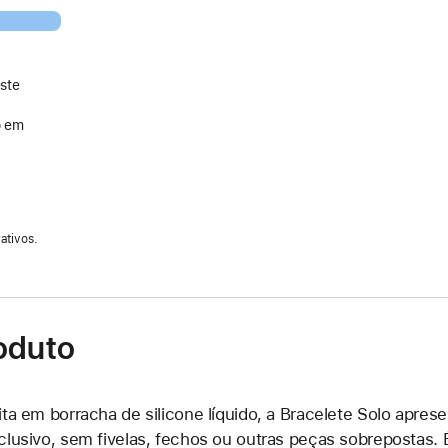
ste
o em
ativos.
oduto
ita em borracha de silicone líquido, a Bracelete Solo apres
clusivo, sem fivelas, fechos ou outras peças sobrepostas. É