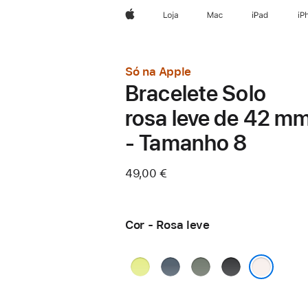
Apple
Loja
Mac
iPad
iP
Só na Apple
Bracelete Solo
rosa leve de 42 m
- Tamanho 8
49,00 €
Cor - Rosa leve
Amarelo-
Azul-
Verde-
Preto
néon
âncora
cinza
Rosa leve