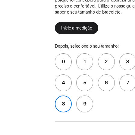
preciso e confortável. Utilize o nosso gui
saber o seu tamanho de bracelete.
Inicie a medição
Depois, selecione o seu tamanho:
0
1
2
3
4
5
6
7
8
9