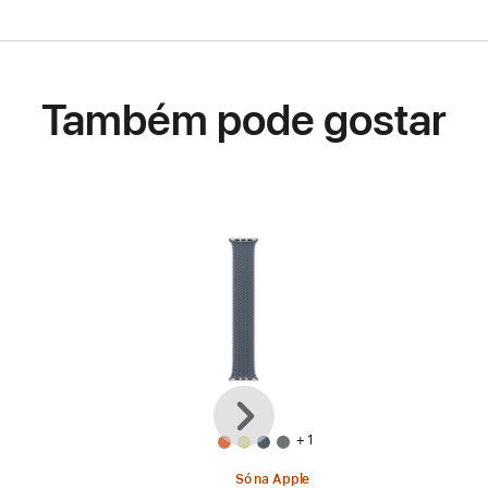
Também pode gostar
Anterior
Seguinte
+ 1
Só na Apple