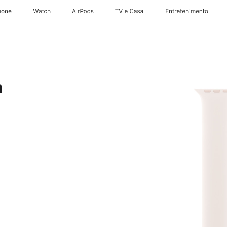
hone
Watch
AirPods
TV e Casa
Entretenimento
m