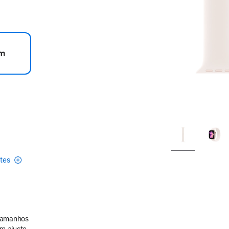
m
etes
 tamanhos
m ajuste