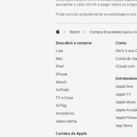
apresenta o valor do IVA a pagar sobre os artig
Pode reciclar gratuitamente as embalagens nos 
Watch
Compre braceletes para o 
Apple
Descobrir e comprar
Conta
Loja
Gerir a sua 
Mac
Conta da Ap
iPad
iCloud.com
iPhone
Entretenime
Watch
Apple One
AirPods
Apple TV
TV e Casa
Apple Music
AirTag
Apple Arcad
Acessórios
Apple Fitnes
Vales‑oferta
App Store
Carteira da Apple