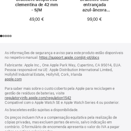
clementina de 42 mm
entrançada
- S/M
azul‑âncora
de 42 mm -
49,00 €
99,00 €
Tamanho 0
Rodapé
notas
As informações de segurança e aviso para este produto estão disponíveis
de
no respetivo manual:
https://support.apple.com/pt-pt/docs
(abre
rodapé
numa
Fabricante: Apple Inc., One Apple Park Way, Cupertino, CA 95014, EUA.
nova
Pessoa responsável na UE: Apple Distribution International Limited,
janela)
Hollyhill Industrial Estate, Hollyhill, Cork, Irlanda
apple.com
(abre
numa
Para saber mais sobre o custo coberto pela Apple para reciclagem e
nova
gestão de resíduos de baterias, visite
janela)
regulatoryinfo.apple.com/regulation1542
(abre
Compatível com o Apple Watch SE e Apple Watch Series 4 ou posterior.
numa
nova
As braceletes estão sujeitas a disponibilidade.
janela)
Os preços incluem IVA e a compensação equitativa pela realização de
cópias privadas, mas excluem portes de envio, salvo indicação em
contrário. O formulário de encomenda apresenta o valor do IVA a pagar