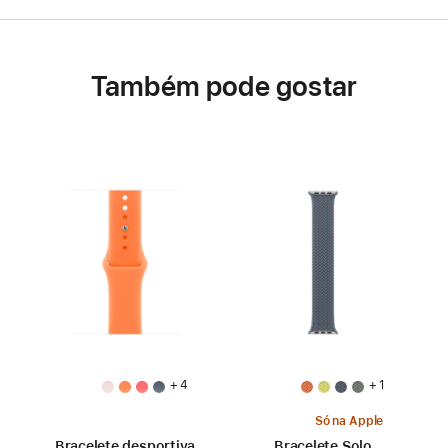
Também pode gostar
+ 4
+ 1
Só na Apple
Bracelete desportiva
Bracelete Solo