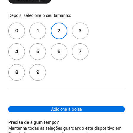
Depois, selecione o seu tamanho:
0
1
2
3
4
5
6
7
8
9
Adicione à bolsa
Precisa de algum tempo?
Mantenha todas as seleções guardando este dispositivo em