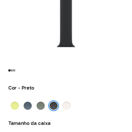
Cor - Preto
Amarelo-
Azul-
Verde-
Rosa leve
néon
âncora
cinza
Preto
Tamanho da caixa