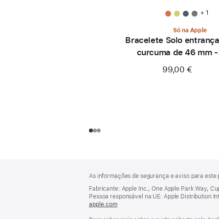
+ 1
Só na Apple
Bracelete Solo entranç
curcuma de 46 mm -
Tamanho 0
99,00 €
Rodapé
notas
As informações de segurança e aviso para este 
de
rodapé
Fabricante: Apple Inc., One Apple Park Way, C
Pessoa responsável na UE: Apple Distribution Inter
apple.com
(abre
numa