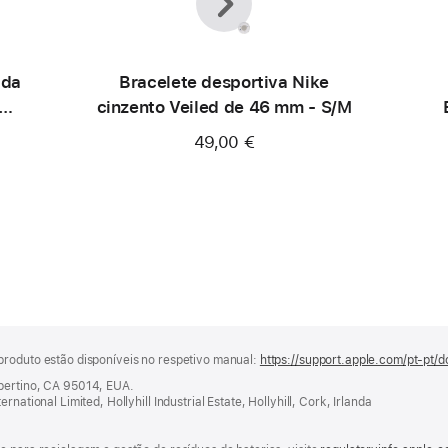
ada
Bracelete desportiva Nike
cinzento Veiled de 46 mm - S/M
49,00 €
produto estão disponíveis no respetivo manual:
https://support.apple.com/pt-pt/d
upertino, CA 95014, EUA.
national Limited, Hollyhill Industrial Estate, Hollyhill, Cork, Irlanda