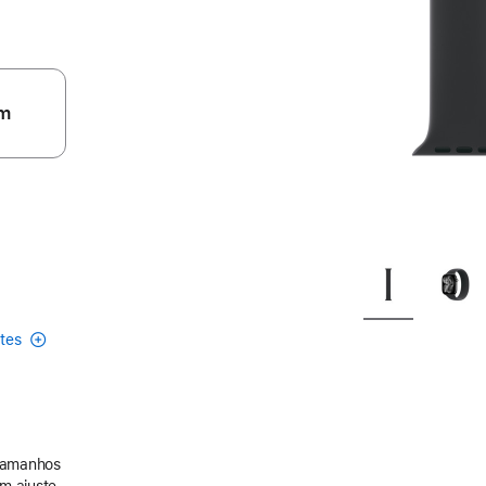
m
etes
 tamanhos
m ajuste