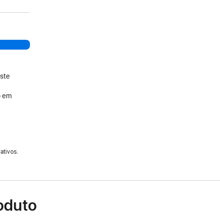
ste
o em
ativos.
oduto