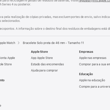
e para reciclagem e gestão de resíduos de baterias, visite
regulatoryinfo.apple.
Series 4 ou posterior.
va pela realização de cópias privadas, mas excluem portes de envio, salvo indi
os selecionados.
ecopontos. A informação sobre o destino final dos resíduos de embalagens está d
Apple Watch
Bracelete Solo preta de 46 mm - Tamanho 11
Apple Store
Empresas
Conta Apple
App Apple Store
Apple nas empresas
ple Store
Estado das encomendas
Comprar para a sua e
Ajuda para comprar
Educação
nto
Apple na educação
Compre para a univer
e