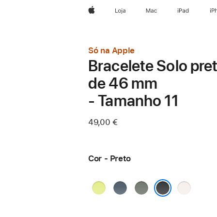
Apple
Loja
Mac
iPad
iP
Só na Apple
Bracelete Solo pre
de 46 mm
- Tamanho 11
49,00 €
Cor - Preto
Amarelo-
Azul-
Verde-
Rosa leve
néon
âncora
cinza
Preto