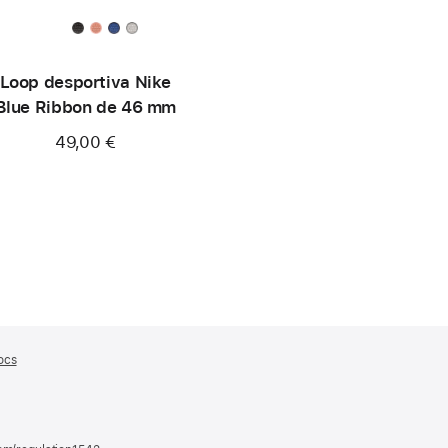
Loop desportiva Nike
Blue Ribbon de 46 mm
49,00 €
ocs
(abre
numa
nova
janela)