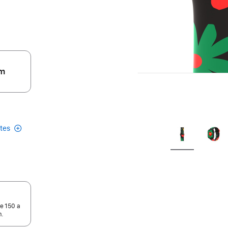
m
etes
e 150 a
m.