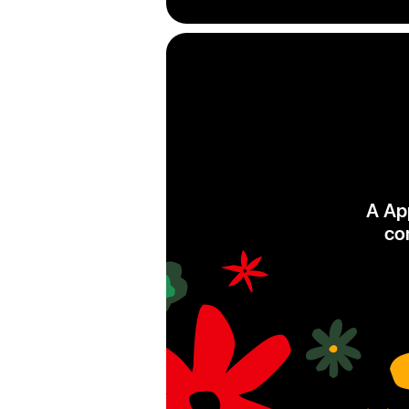
A Ap
co