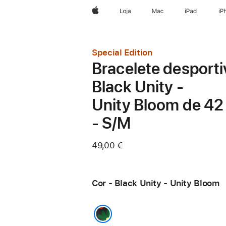
Apple
Loja
Mac
iPad
iP
Special Edition
Bracelete desporti
Black Unity -
Unity Bloom de 4
- S/M
49,00 €
Cor - Black Unity - Unity Bloom