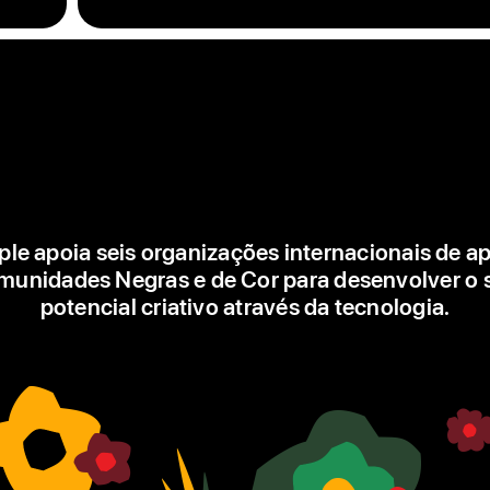
isoladas
nas
cores
verde,
vermelho
e
amarelo,
cada
uma
delas
ple apoia seis organizações internacionais de ap
começa
munidades Negras e de Cor para desenvolver o 
no
potencial criativo através da tecnologia.
centro
do
mostrador
e
cresce
para