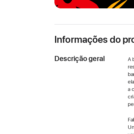
Informações do pr
Descrição geral
A 
re
ba
el
a 
cr
pe
Fa
Un