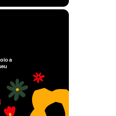
rodapé
oio a
seu