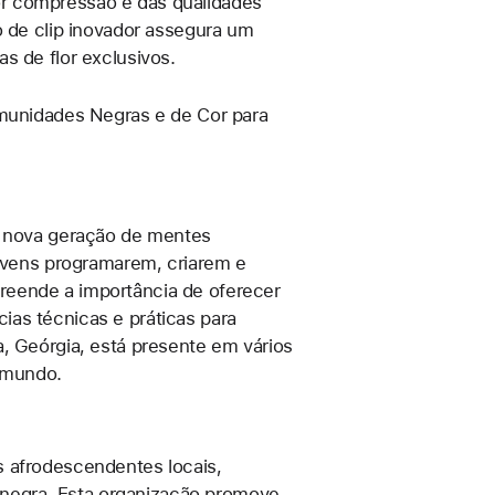
r compressão e das qualidades
o de clip inovador assegura um
s de flor exclusivos.
omunidades Negras e de Cor para
 a nova geração de mentes
jovens programarem, criarem e
reende a importância de oferecer
as técnicas e práticas para
, Geórgia, está presente em vários
o mundo.
s afrodescendentes locais,
a negra. Esta organização promove