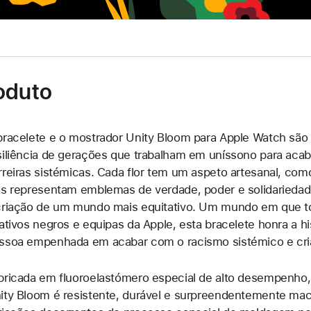
cobrir
a
flor
anterior,
ponteiros
oduto
de
horas
e
bracelete e o mostrador Unity Bloom para Apple Watch são
minutos
siliência de gerações que trabalham em uníssono para acab
a
rreiras sistémicas. Cada flor tem um aspeto artesanal, como
branco.
as representam emblemas de verdade, poder e solidaried
criação de um mundo mais equitativo. Um mundo em que t
iativos negros e equipas da Apple, esta bracelete honra a hi
ssoa empenhada em acabar com o racismo sistémico e cri
bricada em fluoroelastómero especial de alto desempenho, 
ity Bloom é resistente, durável e surpreendentemente ma