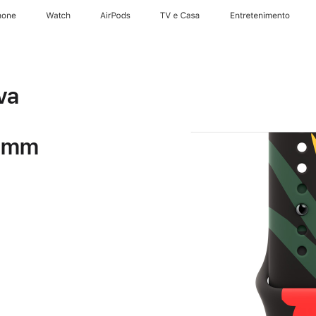
hone
Watch
AirPods
TV e Casa
Entretenimento
va
2 mm