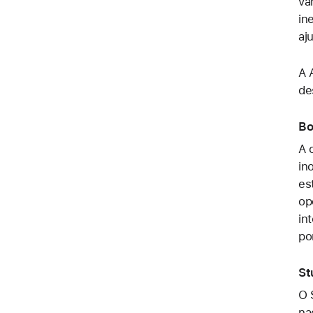
va
in
aj
A 
de
Bo
A 
in
es
op
in
po
St
O 
na