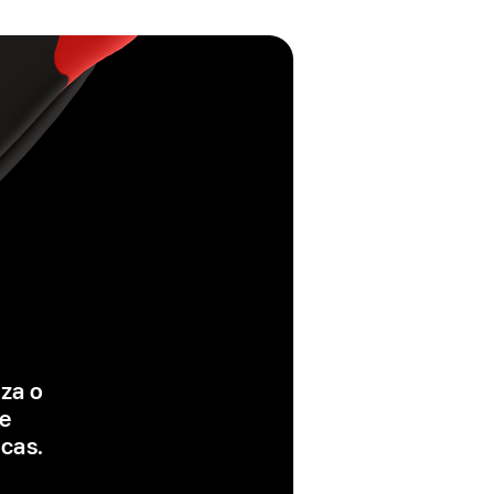
iza o
ue
icas.