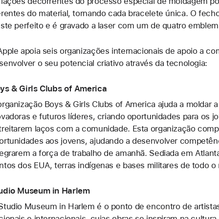
riações decorrentes do processo especial de moldagem po
erentes do material, tornando cada bracelete única. O fech
uste perfeito e é gravado a laser com um de quatro emblema
Apple apoia seis organizações internacionais de apoio a c
senvolver o seu potencial criativo através da tecnologia:
ys & Girls Clubs of America
organização Boys & Girls Clubs of America ajuda a moldar
ovadoras e futuros líderes, criando oportunidades para os 
treitarem laços com a comunidade. Esta organização comp
ortunidades aos jovens, ajudando a desenvolver competênci
tegrarem a força de trabalho de amanhã. Sediada em Atlanta
ntos dos EUA, terras indígenas e bases militares de todo 
udio Museum in Harlem
Studio Museum in Harlem é o ponto de encontro de artista
cionais e internacionais, cujas obras se inspiram na cultur