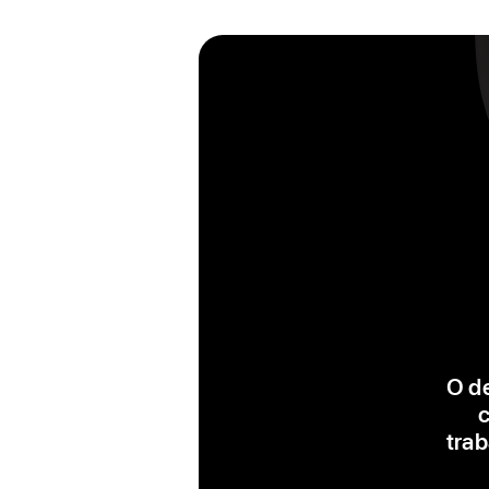
O de
c
trab