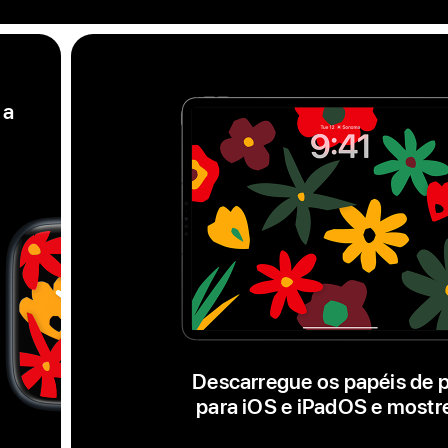
 a
Mostrador
Black
Unity
Unity
Bloom,
uma
série
Descarregue os papéis de p
de
para iOS e iPadOS e mostre
flores