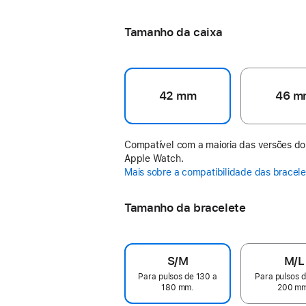
Black Unity - Unity Bloom
Tamanho da caixa
42 mm
46 m
Compatível com a maioria das versões do
Apple Watch.
Mais sobre a compatibilidade das bracel
Tamanho da bracelete
S/M
M/L
Para pulsos de 130 a
Para pulsos d
180 mm.
200 m