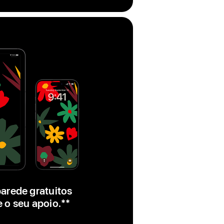
arede gratuitos
 o seu apoio.
nota
**
de