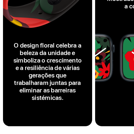
a c
O design floral celebra a
beleza da unidade e
simboliza o crescimento
e a resiliência de várias
gerações que
trabalharam juntas para
eliminar as barreiras
sistémicas.