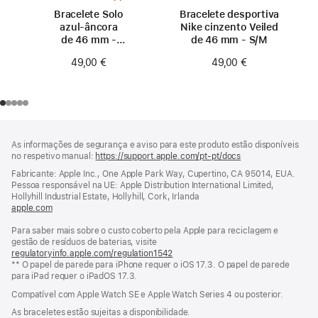
Bracelete Solo
Bracelete desportiva
azul‑âncora
Nike cinzento Veiled
de 46 mm -
de 46 mm - S/M
Tamanho 0
49,00 €
49,00 €
Rodapé
notas
As informações de segurança e aviso para este produto estão disponíveis
de
no respetivo manual:
https://support.apple.com/pt-pt/docs
(abre
rodapé
numa
Fabricante: Apple Inc., One Apple Park Way, Cupertino, CA 95014, EUA.
nova
Pessoa responsável na UE: Apple Distribution International Limited,
janela)
Hollyhill Industrial Estate, Hollyhill, Cork, Irlanda
apple.com
(abre
numa
Para saber mais sobre o custo coberto pela Apple para reciclagem e
nova
gestão de resíduos de baterias, visite
janela)
regulatoryinfo.apple.com/regulation1542
(abre
** O papel de parede para iPhone requer o iOS 17.3. O papel de parede
numa
para iPad requer o iPadOS 17.3.
nova
janela)
Compatível com Apple Watch SE e Apple Watch Series 4 ou posterior.
As braceletes estão sujeitas a disponibilidade.