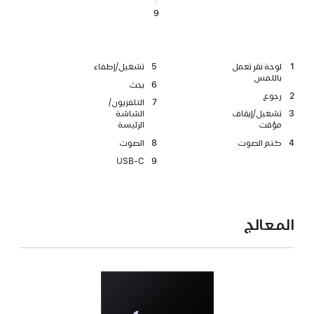
9
1
لوحة نقر تعمل
5
تشغيل/إطفاء
باللمس
6
بحث
2
رجوع
7
التلفزيون/
3
تشغيل/إيقاف
الشاشة
مؤقت
الرئيسة
4
كتم الصوت
8
الصوت
USB‑C
9
المعالج