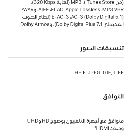
‏(من iTunes Store)، ‏MP3 ‏(لغاية 320‎ Kbps)،
‏MP3 VBR، ‏Apple Lossless، ‏FLAC، ‏AIFF، و‏WAV؛
AC‑3 (Dolby Digital 5.1)، ‏E-AC-3 ‏(نظام الصوت
المحيطي Dolby Digital Plus 7.1)، و‏Dolby Atmos
تنسيقات الصور
HEIF, JPEG, GIF, TIFF
التوافق
متوافق مع أجهزة التلفزيون بوضوح HD وUHD
ومنفذ HDMI‏
3