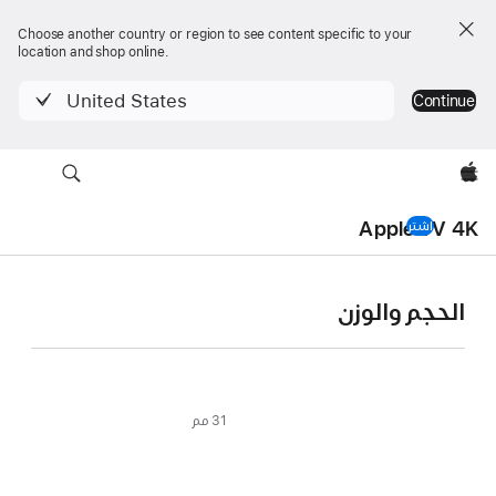
Choose another country or region to see content specific to your
location and shop online.
93 مم
United States
Continue
Apple‏
ا
Apple TV 4K‏
ا
اشتر
Apple TV 4K‏
Apple TV 4K
الحجم والوزن‏‏‏‏‏
-
المواصفات
التقنية
31 مم