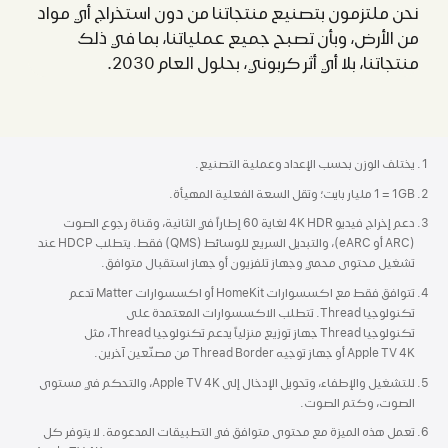
نحن ملتزمون بتصنيع منتجاتنا من دون استخراج أي مواد
من الأرض، وبأن تصبح جميع عملياتنا، بما في ذلك
منتجاتنا، بلا أي أثر كربوني، بحلول العام 2030.
Apple
يختلف الوزن بحسب الإعداد وعملية التصنيع.
Footer
GB‏1 = 1 مليار بايت؛ وتقل السعة الفعلية المهيأة.
دعم إخراج فيديو 4K HDR لغاية 60 إطاراً في الثانية، وقناة رجوع الصوت‏
(ARC أو eARC)، والتبديل السريع للوسائط (QMS) فقط. يتطلب HDCP عند
تشغيل محتوى محمي وجهاز تلفزيون أو جهاز استقبال متوافق.
تتوافق فقط مع اكسسوارات HomeKit أو اكسسوارات Matter تدعم
تكنولوجيا Thread. تتطلب الاكسسوارات المعتمدة على
تكنولوجيا Thread جهاز توزيع منزلياً يدعم تكنولوجيا Thread، مثل
Apple TV 4K أو جهاز توجيه Thread Border من مصنّعين آخرين.
للتشغيل والإطفاء، وتحويل الإدخال إلى Apple TV 4K، والتحكم في مستوى
الصوت، وكتم الصوت.
تعمل هذه الميزة مع محتوى متوافق في التطبيقات المدعومة. لا يتوفر كل