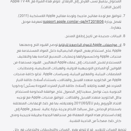
المحتوى بجميع نسب العرض إلى الارتفاع. تتوفر هذه الميزة في Apple TV 4K
(الجيل الثالث).
تتوافق مع لوحة مفاتيح ماجيك ولوحة مفاتيح Apple اللاسلكية ‏(2011).
تفضل بزيارة
support.apple.com/ar-qa/HT201806
لمعرفة موديل
جهازك.
البيانات صحيحة من تاريخ إطلاق المنتج.
إن مواصفات Apple للمواد الخاضعة للرقابة
توضح القيود التي وضعتها
Apple على استخدام بعض المواد الكيميائية داخل المواد المستخدمة في
منتجات Apple واكسسواراتها وعمليات التصنيع الخاصة بها والتغليف
المستخدم لشحن المنتجات إلى عملاء Apple النهائيين. القيود مستمدة من
القوانين أو المبادئ التوجيهية الدولية، والهيئات التنظيمية، ومتطلبات
الملصقات البيئية، والمعايير البيئية، وسياسات Apple. تخلو كافة منتجات
Apple من الكلوريد متعدد الفينيل والفثالات، باستثناء أسلاك طاقة التيار
المتردد في الهند وتايلاند (أسلاك طاقة التيار المتردد المزودة بسنّين) وكوريا
الجنوبية حيث نواصل سعينا إلى الحصول على موافقة الحكومة لاستخدام
بدائل الكلوريد متعدد الفينيل والفثالات. تتوافق منتجات Apple مع توجيه
الاتحاد الأوروبي رقم 2011‎/65/EU وتعديلاته، بما في ذلك الإعفاءات المتعلقة
باستخدام الرصاص، مثل سبائك اللحام بدرجة حرارة عالية. تسعى Apple إلى
إلغاء استخدام هذه المواد المعفاة في منتجاتها الجديدة بطريقة تدريجية ومتى
كان ذلك ممكناً من الناحية التقنية.
تخضع الميزات للتغيير. قد لا تتوفر بعض الميزات والتطبيقات والخدمات في كل