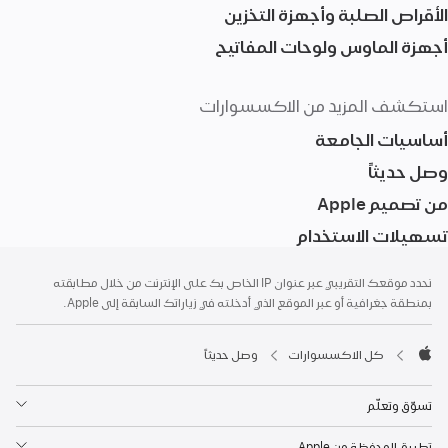
الأقراص الصلبة وأجهزة التخزين
أجهزة الماوس ولوحات المفاتيح
استكشف المزيد من الاكسسوارات
أساسيات الجامعة
وصل حديثاً
من تصميم ‏Apple
تسهيلات الاستخدام
الحاشية
الحواشي
نحدد موقعك التقريبي عبر عنوان IP الخاص بك على الإنترنت من خلال مطابقته
بمنطقة جغرافية أو عبر الموقع الذي أدخلته في زياراتك السابقة إلى Apple.
كل الاكسسوارات
وصل حديثاً
Apple
تسوّق وتعلّم
تطبيق المحفظة من Apple