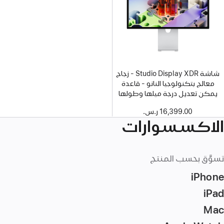
شاشة Studio Display XDR - زجاج
معالج بتكنولوجيا النانو - قاعدة
يمكن تعديل درجة ميلها وطولها
16,399.00 ر.س.‏
الاكسسوارات
تسوَّق بحسب المنتج
iPhone
iPad
Mac‏