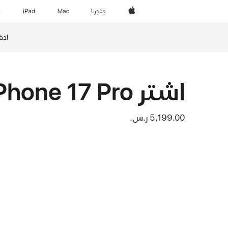
Apple‏
المتجر
Mac
iPad‏
e
ادفع ثمن iPhone ب
حاشية
اشتر iPhone 17 Pro
5,199.00 ر.س.‏