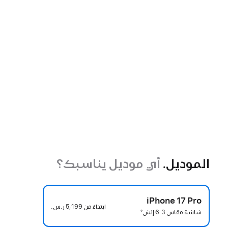
الموديل.
أي موديل يناسبك؟
iPhone 17 Pro
ابتداءً من
5,199 ر.س.‏
شاشة مقاس 6.3 إنش
2
حاشية