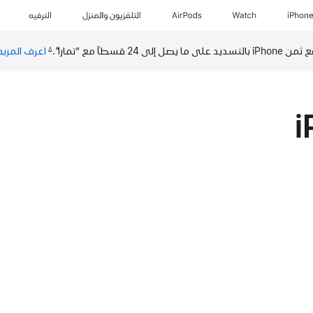
iPhon
Watch
AirPods
التلفزيون والمنزل
الترفيه
التسديد على ما يصل إلى 24 قسطاً مع ”تمارا“.‏
اعرف المزيد
∆