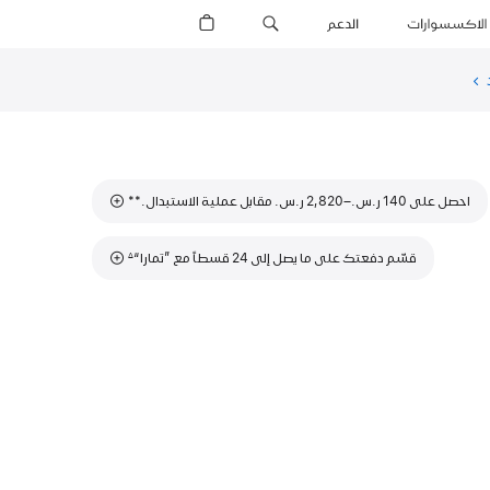
الاكسسوارات
الدعم
عن
التمويل
(فتح
في
نافذة
جديدة)
حاشية
احصل على 140 ر.س.‏–2,820 ر.س.‏ مقابل عملية الاستبدال.
**
حاشية
قسّم دفعتك على ما يصل إلى 24 قسطاً مع ”تمارا“
∆