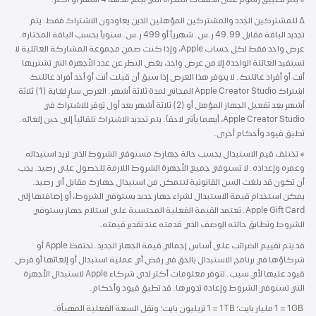
حاشية
∆ للمشتركين الجدد والمشتركين المؤهلين الذين يعاودون الاشتراك فقط. يتم
تجديد الباقة مقابل 49.99 ر.س. شهرياً أو 499 ر.س. سنوياً بحسب الباقة المختارة.
عرض واحد فقط لكل حساب Apple، وإذا كنت ضمن مجموعة المشاركة العائلية لا
تستفيد العائلة الواحدة إلا من عرض واحد، بغض النظر عن عدد الأجهزة التي تشتريها
أنت أو أفراد عائلتك. لا يتوفر هذا العرض إذا سبق أن قبلت أنت أو أحد أفراد عائلتك
اشتراك Apple Creator Studio المجاني لمدة ثلاثة أشهر. العرض سارٍ لغاية (1) ثلاثة
أشهر بعد تفعيل الجهاز المؤهل أو (2) ثلاثة أشهر بعد أول توفر للاشتراك في
Apple Creator Studio، أيهما يأتي لاحقاً. يتم تجديد الاشتراك تلقائياً إلى حين إلغائه.
تطبق قيود وأحكام أخرى.
※
حاشية
تختلف قيم الاستبدال بحسب حالة جهازك مستوفي الشروط الذي تريد استبداله
وعمره وإعداده. لا تستوفي جميع الأجهزة الشروط اللازمة للحصول على رصيد. يجب
أن تكون قد بلغت السن القانونية لتتمكن من استبدال جهازك مقابل أي رصيد.
يمكن استخدام قيمة الاستبدال لشراء جهاز جديد يستوفي الشروط، أو إضافتها إلى
Apple Gift Card. تعتمد القيمة الفعلية المحتسبة على استلام جهاز يستوفي
الشروط وتطابق حالته الوصف الذي قدمته عند تقدير قيمته.
قد يتم تقييم الضرائب على أساس إجمالي قيمة الجهاز الجديد. تحتفظ Apple أو
شركاؤها في برنامج الاستبدال بالحق في رفض أي عملية استبدال أو إلغائها أو فرض
قيود عليها لأي سبب. تتوفر معلومات أكثر لدى شركاء Apple لاستبدال الأجهزة
التي تستوفي الشروط وإعادة تدويرها. قد تطبق قيود وأحكام.
‏ 1GB‏ ‏= ‏1 مليار بايت؛ 1TB ‏= ‏1 تريليون بايت؛ وتقل السعة الفعلية المهيأة.