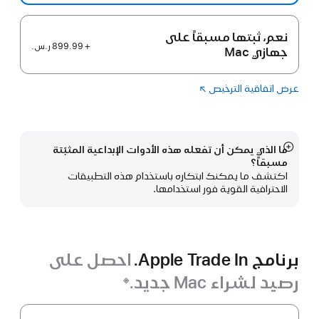
نعم، ثبتها مسبقاً على
+ 899.99 ر.س.‏
جهازي Mac
عرض اتفاقية الترخيص
(فتح
Logic Pro‏
في
نافذة
جديدة)
ما الذي يمكن أن تفعله هذه الأدوات الإبداعية المثبّتة
عرض
مسبقاً؟
المزيد
اكتشف ما يمكنك ابتكاره باستخدام هذه التطبيقات
الاحترافية القوية فور استخدامها.
برنامج Apple Trade In.
احصل على
رصيد لشراء Mac جديد.
※
حاشية
برنامج