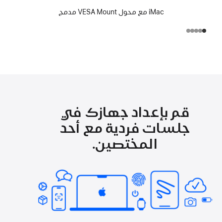
iMac مع محول VESA Mount مدمج
قم بإعداد جهازك في
جلسات فردية مع أحد
المختصين.