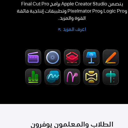
يتضمن Apple Creator Studio برامج Final Cut Pro
وLogic Pro وPixelmator Pro وتطبيقات إنتاجية فائقة
القوة والمزيد.
اعرف المزيد
اعرف
(Opens
in
المزيد
a
-
Creator Studio
new
window)
الطلاب والمعلمون يوفرون