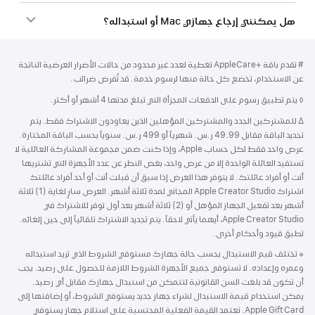
هل يمكنني إرجاع جهازي Mac أو استبداله؟
الحاشية
الحواشي
حاشية
# تقدم باقة AppleCare+‎ تغطية لعدد غير محدود من حالات الأضرار العرضية الناتجة
عن الاستخدام، تخضع كل حالة منها لرسوم خدمة. قد تُفرض ضرائب.
حاشية
◊ يتم تطبيق رسوم على الدفعات المجزأة التي تبلغ مدتها 4 أشهر أو أكثر.
حاشية
∆ للمشتركين الجدد والمشتركين المؤهلين الذين يعاودون الاشتراك فقط. يتم
تجديد الباقة مقابل 49.99 ر.س. شهرياً أو 499 ر.س. سنوياً بحسب الباقة المختارة.
عرض واحد فقط لكل حساب Apple، وإذا كنت ضمن مجموعة المشاركة العائلية لا
تستفيد العائلة الواحدة إلا من عرض واحد، بغض النظر عن عدد الأجهزة التي تشتريها
أنت أو أفراد عائلتك. لا يتوفر هذا العرض إذا سبق أن قبلت أنت أو أحد أفراد عائلتك
اشتراك Apple Creator Studio المجاني لمدة ثلاثة أشهر. العرض سارٍ لغاية (1) ثلاثة
أشهر بعد تفعيل الجهاز المؤهل أو (2) ثلاثة أشهر بعد أول توفر للاشتراك في
Apple Creator Studio، أيهما يأتي لاحقاً. يتم تجديد الاشتراك تلقائياً إلى حين إلغائه.
تطبق قيود وأحكام أخرى.
※
حاشية
تختلف قيم الاستبدال بحسب حالة جهازك مستوفي الشروط الذي تريد استبداله
وعمره وإعداده. لا تستوفي جميع الأجهزة الشروط اللازمة للحصول على رصيد. يجب
أن تكون قد بلغت السن القانونية لتتمكن من استبدال جهازك مقابل أي رصيد.
يمكن استخدام قيمة الاستبدال لشراء جهاز جديد يستوفي الشروط، أو إضافتها إلى
Apple Gift Card. تعتمد القيمة الفعلية المحتسبة على استلام جهاز يستوفي