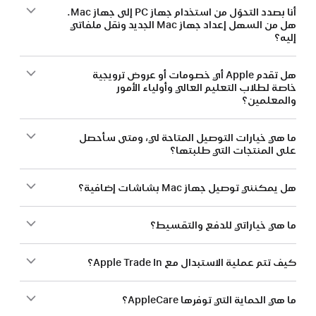
أنا بصدد التحوّل من استخدام جهاز PC إلى جهاز Mac.
هل من السهل إعداد جهاز Mac الجديد ونقل ملفاتي
إليه؟
هل تقدم Apple أي خصومات أو عروض ترويجية
خاصة لطلاب التعليم العالي وأولياء الأمور
والمعلمين؟
ما هي خيارات التوصيل المتاحة لي، ومتى سأحصل
على المنتجات التي طلبتها؟
هل يمكنني توصيل جهاز Mac بشاشات إضافية؟
ما هي خياراتي للدفع والتقسيط؟
كيف تتم عملية الاستبدال مع Apple Trade In؟
ما هي الحماية التي توفرها AppleCare؟