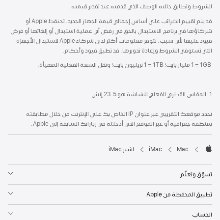
الشروط وتطابق حالته الوصف الذي قدمته عند تقدير قيمته.
قد يتم تقييم الضرائب على أساس إجمالي قيمة الجهاز الجديد. تحتفظ Apple أو
شركاؤها في برنامج الاستبدال بالحق في رفض أي عملية استبدال أو إلغائها أو فرض
قيود عليها لأي سبب. تتوفر معلومات أكثر لدى شركاء Apple لاستبدال الأجهزة
التي تستوفي الشروط وإعادة تدويرها. قد تطبق قيود وأحكام.
‏ 1GB‏ ‏= ‏1 مليار بايت؛ 1TB ‏= ‏1 تريليون بايت؛ وتقل السعة الفعلية المهيأة.
1. المقاس القطري الفعلي للشاشة هو 23.5 إنش.
نحدد موقعك التقريبي عبر عنوان IP الخاص بك على الإنترنت من خلال مطابقته
بمنطقة جغرافية أو عبر الموقع الذي أدخلته في زياراتك السابقة إلى Apple.
Mac‏
iMac
اشتر iMac
Apple
تسوّق وتعلّم
تطبيق المحفظة من Apple
الحساب