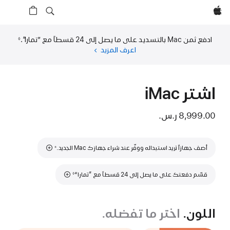
Apple‏
ادفع ثمن Mac بالتسديد على ما يصل إلى 24 قسطاً مع ”تمارا“.‏
◊
حاشية
اعرف المزيد
عن
التمويل
(فتح
في
اشتر iMac
نافذة
جديدة)
8,999.00 ر.س.‏
حاشية
أضف جهازاً تريد استبداله ووفّر عند شراء جهازك Mac الجديد.
※
حاشية
قسّم دفعتك على ما يصل إلى 24 قسطاً مع ”تمارا“
◊
اللون.
اختر ما تفضله.