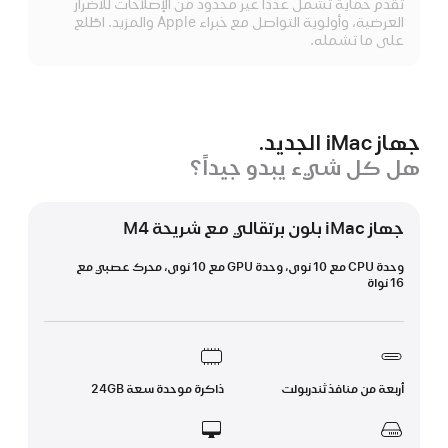
تقدم حماية تشمل عدداً غير محدود من الإصلاحات للأضرار
الم
العرضية، وأولوية التواصل مع خبراء Apple والمزيد. اطّلع
على ما تشمله.
جهاز iMac الجديد.
هل كل شيء يبدو جيداً؟
جهاز iMac بلون برتقالي مع شريحة M4
وحدة CPU مع 10 نوى، وحدة GPU مع 10 نوى، محرك عصبي مع
16 نواة
أربعة من منافذ ثندربولت
ذاكرة موحدة سعة 24GB