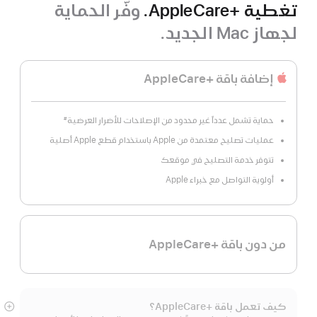
تغطية +AppleCare.
وفّر الحماية
لجهاز Mac الجديد.
إضافة باقة +AppleCare
حماية تشمل عدداً غير محدود من الإصلاحات للأضرار العرضية
#
عمليات تصليح معتمدة من Apple باستخدام قطع Apple أصلية
تتوفر خدمة التصليح في موقعك
أولوية التواصل مع خبراء Apple
من دون باقة +AppleCare
كيف تعمل باقة +AppleCare؟
عر