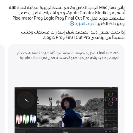
يأتي جهاز Mac الجديد الخاص بك مع نسخة تجريبية مجانية لمدة ثلاثة
أشهر من Apple Creator Studio، وهو اشتراك شامل يتضمن
تطبيقات قوية مثل Final Cut Pro وLogic Pro وPixelmator Pro
وغير ذلك الكثير.
اعرف المزيد
Apple Creator Studio
إذا كنت تفضل ذلك، يمكنك شراء إصدارات مستقلة ومثبتة
مسبقاً من برنامجي Final Cut Pro وLogic Pro.
Final Cut Pro. عدّل فيديوهات مذهلة ونظّمها وقدّمها باستخدام
أدوات إبداعية رائدة في مجالها ومُحسّنة لتعمل مع Apple silicon.