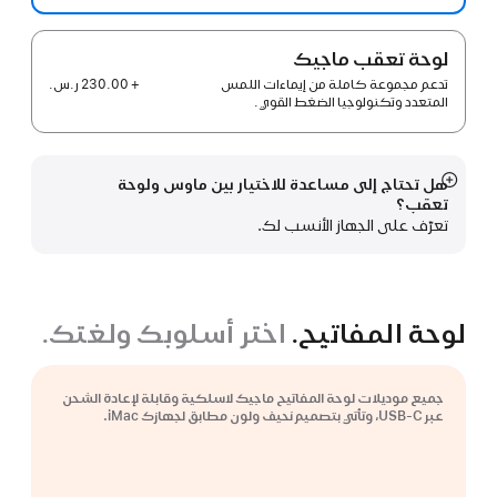
لوحة تعقب ماجيك‏
+ 230.00 ر.س.‏
تدعم مجموعة كاملة من إيماءات اللمس
المتعدد وتكنولوجيا الضغط القوي.
هل تحتاج إلى مساعدة للاختيار بين ماوس ولوحة
عرض
تعقب؟
المزيد
تعرّف على الجهاز الأنسب لك.
لوحة المفاتيح.
اختر أسلوبك ولغتك.
جميع موديلات لوحة المفاتيح ماجيك لاسلكية وقابلة لإعادة الشحن
عبر USB-C، وتأتي بتصميم نحيف ولون مطابق لجهازك iMac.