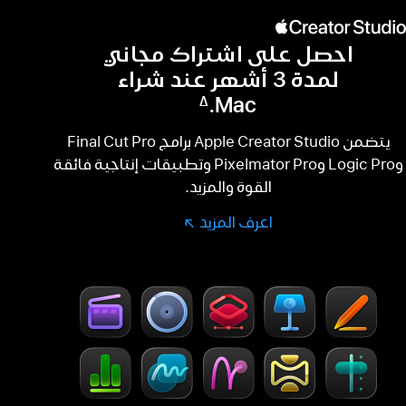
احصل على اشتراك مجاني
لمدة 3 أشهر عند شراء
Mac.
∆
حاشية
يتضمن Apple Creator Studio برامج Final Cut Pro
وLogic Pro وPixelmator Pro وتطبيقات إنتاجية فائقة
القوة والمزيد.
اعرف المزيد
اعرف
(Opens
in
المزيد
a
-
Creator Studio
new
window)