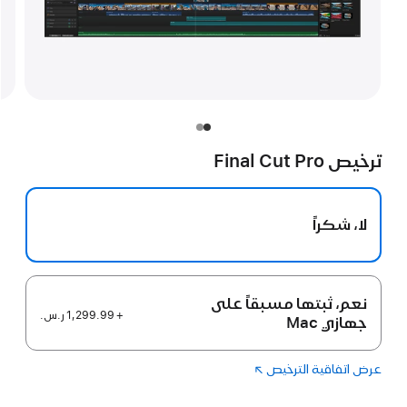
ترخيص Final Cut Pro
لا، شكراً
نعم، ثبتها مسبقاً على
+ 1,299.99 ر.س.‏
جهازي Mac
عرض اتفاقية الترخيص
(فتح
Final Cut
في
Pro‏
نافذة