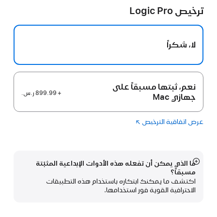
ترخيص Logic Pro
جديدة)
لا، شكراً
نعم، ثبتها مسبقاً على
+ 899.99 ر.س.‏
جهازي Mac
عرض اتفاقية الترخيص
(فتح
Logic Pro‏
في
نافذة
جديدة)
ما الذي يمكن أن تفعله هذه الأدوات الإبداعية المثبّتة
عرض
مسبقاً؟
المزيد
اكتشف ما يمكنك ابتكاره باستخدام هذه التطبيقات
الاحترافية القوية فور استخدامها.