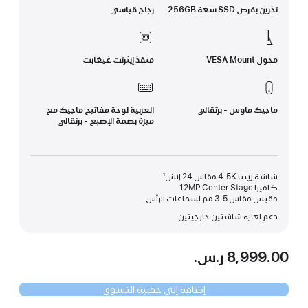
تخزين بقرص SSD سعة 256GB
زجاج قياسي
محول VESA Mount
منفذ إيثرنت غيغابت
ماجيك ماوس - برتقالي
العربية لوحة مفاتيح ماجيك مع
ميزة بصمة الإصبع - برتقالي
شاشة ريتنا 4.5K مقاس 24 إنش¹
كاميرا 12MP Center Stage
مقبس مقاس 3.5 مم لسماعات الرأس
دعم لغاية شاشتين خارجيتين
8,999.00 ر.س.‏
إضافة إلى حقيبة التسوق