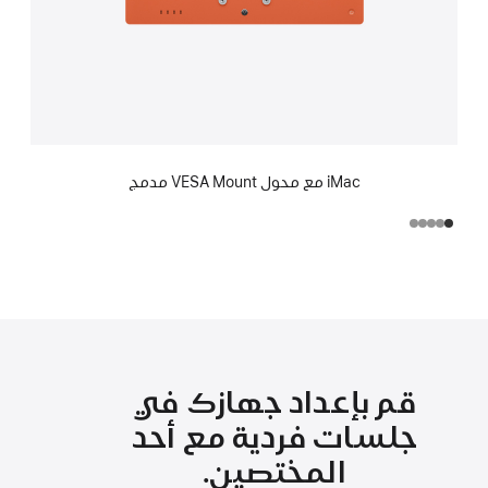
iMac مع محول VESA Mount مدمج
قم بإعداد جهازك في
جلسات فردية مع أحد
المختصين.