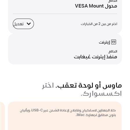
الحالي
محول VESA Mount
تعديل
اختر من بين 2 من الخيارات
القاعدة
إيثرنت
الحالي
منفذ إيثرنت غيغابت
ماوس أو لوحة تعقب.
اختر
اكسسوارك.
كلا الجهازين لاسلكيان وقابلان لإعادة الشحن عبر USB-C، ويأتيان
بلون مطابق لجهازك iMac.