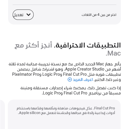
تعديل
اختر من بين 4 من اللغات
لوحة المفاتيح
التطبيقات الاحترافية.
أنجز أكثر مع
Mac.
يأتي جهاز Mac الجديد الخاص بك مع نسخة تجريبية مجانية لمدة ثلاثة
أشهر من Apple Creator Studio، وهو اشتراك شامل يتضمن
تطبيقات قوية مثل Final Cut Pro وLogic Pro وPixelmator Pro
وغير ذلك الكثير.
اعرف المزيد
Apple Creator Studio
إذا كنت تفضل ذلك، يمكنك شراء إصدارات مستقلة ومثبتة
مسبقاً من برنامجي Final Cut Pro وLogic Pro.
Final Cut Pro. عدّل فيديوهات مذهلة ونظّمها وقدّمها باستخدام
أدوات إبداعية رائدة في مجالها ومُحسّنة لتعمل مع Apple silicon.