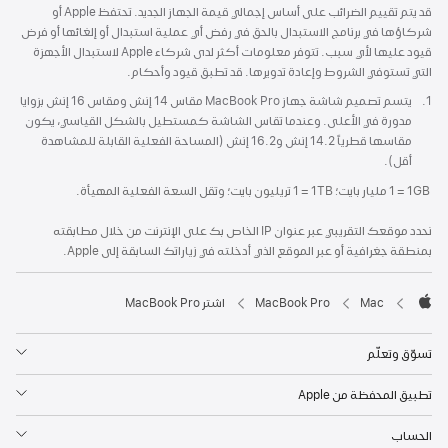
قد يتم تقييم الضرائب على أساس إجمالي قيمة الجهاز الجديد. تحتفظ Apple أو
شركاؤها في برنامج الاستبدال بالحق في رفض أي عملية استبدال أو إلغائها أو فرض
قيود عليها لأي سبب. تتوفر معلومات أكثر لدى شركاء Apple لاستبدال الأجهزة
التي تستوفي الشروط وإعادة تدويرها. قد تطبق قيود وأحكام.
1.
حاشية
يتسم تصميم شاشة جهاز MacBook Pro مقاس 14 إنش ومقاس 16 إنش بزوايا
مدورة في الأعلى. وعندما تقاس الشاشة كمستطيل بالشكل القياسي، يكون
مقاسها قطرياً 14.2 إنش و16.2 إنش (المساحة الفعلية القابلة للمشاهدة
أقل).
‏ 1GB‏ ‏= ‏1 مليار بايت؛ 1TB ‏= ‏1 تريليون بايت؛ وتقل السعة الفعلية المهيأة.
نحدد موقعك التقريبي عبر عنوان IP الخاص بك على الإنترنت من خلال مطابقته
بمنطقة جغرافية أو عبر الموقع الذي أدخلته في زياراتك السابقة إلى Apple.
Mac‏
MacBook Pro
اشتر MacBook Pro
Apple
تسوّق وتعلّم
تطبيق المحفظة من Apple
الحساب