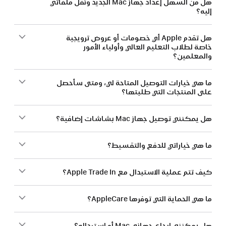
هل من السهل إعداد جهاز Mac الجديد ونقل ملفاتي
إليه؟
هل تقدم Apple أي خصومات أو عروض ترويجية
خاصة لطلاب التعليم العالي وأولياء الأمور
والمعلمين؟
ما هي خيارات التوصيل المتاحة لي، ومتى سأحصل
على المنتجات التي طلبتها؟
هل يمكنني توصيل جهاز Mac بشاشات إضافية؟
ما هي خياراتي للدفع والتقسيط؟
كيف تتم عملية الاستبدال مع Apple Trade In؟
ما هي الحماية التي توفرها AppleCare؟
هل يمكنني إرجاع جهازي Mac أو استبداله؟