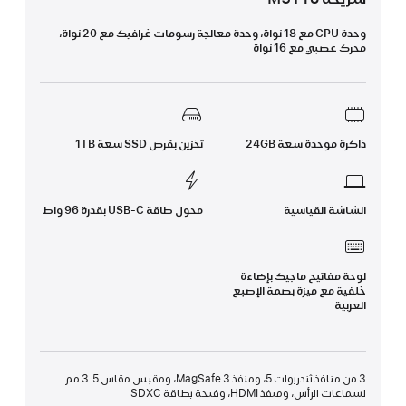
وحدة CPU مع 18 نواة، وحدة معالجة رسومات غرافيك مع 20 نواة،
محرك عصبي مع 16 نواة
ذاكرة موحدة سعة 24GB
تخزين بقرص SSD سعة 1TB
الشاشة القياسية
محول طاقة USB‑C بقدرة 96 واط
لوحة مفاتيح ماجيك بإضاءة
خلفية مع ميزة بصمة الإصبع
العربية
3 من منافذ ثندربولت 5، ومنفذ MagSafe 3، ومقبس مقاس 3.5 مم
لسماعات الرأس، ومنفذ HDMI، وفتحة بطاقة SDXC