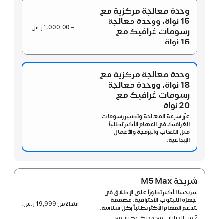
وحدة معالجة مركزية مع
15 نواة،
ووحدة معالجة
− 1,000.00 ر.س.‏
رسومات غرافيك مع
16 نواة
وحدة معالجة مركزية مع
18 نواة،
ووحدة معالجة
رسومات غرافيك مع
20 نواة
عزّز سرعة المعالجة وتصيير رسومات
الغرافيك في المهام الأكثر تطلباً
مثل الألعاب والبرمجة والأعمال
الإبداعية.
شريحة M5 Max‏
شريحتنا الأكثر تطوراً على الإطلاق في
أجهزة اللابتوب الاحترافية. مصممة
ابتداءً من
19,999 ر.س.‏
لتدعم المهام الأكثر تطلباً بكل سلاسة.
2 من الخيارات مع محرك عصبي مع