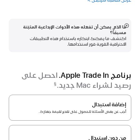
عرض اتفاقية الترخيص
(فتح
Logic Pro‏
في
نافذة
جديدة)
ما الذي يمكن أن تفعله هذه الأدوات الإبداعية المثبّتة
عرض
مسبقاً؟
المزيد
اكتشف ما يمكنك ابتكاره باستخدام هذه التطبيقات
الاحترافية القوية فور استخدامها.
برنامج Apple Trade In.
احصل على
رصيد لشراء Mac جديد.
§
حاشية
برنامج
Apple Trade In.
إضافة استبدال
أجب عن بعض الأسئلة للحصول على تقدير لقيمة جهازك.
من دون استبدال