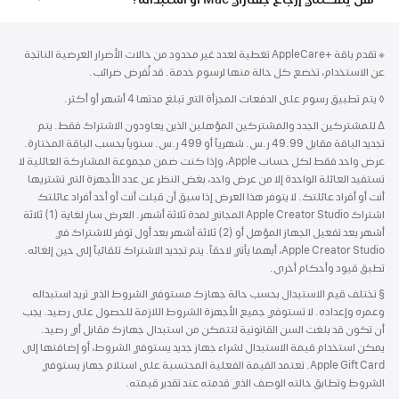
الحاشية
الحواشي
حاشية
※ تقدم باقة AppleCare+‎ تغطية لعدد غير محدود من حالات الأضرار العرضية الناتجة
عن الاستخدام، تخضع كل حالة منها لرسوم خدمة. قد تُفرض ضرائب.
حاشية
◊ يتم تطبيق رسوم على الدفعات المجزأة التي تبلغ مدتها 4 أشهر أو أكثر.
حاشية
∆ للمشتركين الجدد والمشتركين المؤهلين الذين يعاودون الاشتراك فقط. يتم
تجديد الباقة مقابل 49.99 ر.س. شهرياً أو 499 ر.س. سنوياً بحسب الباقة المختارة.
عرض واحد فقط لكل حساب Apple، وإذا كنت ضمن مجموعة المشاركة العائلية لا
تستفيد العائلة الواحدة إلا من عرض واحد، بغض النظر عن عدد الأجهزة التي تشتريها
أنت أو أفراد عائلتك. لا يتوفر هذا العرض إذا سبق أن قبلت أنت أو أحد أفراد عائلتك
اشتراك Apple Creator Studio المجاني لمدة ثلاثة أشهر. العرض سارٍ لغاية (1) ثلاثة
أشهر بعد تفعيل الجهاز المؤهل أو (2) ثلاثة أشهر بعد أول توفر للاشتراك في
Apple Creator Studio، أيهما يأتي لاحقاً. يتم تجديد الاشتراك تلقائياً إلى حين إلغائه.
تطبق قيود وأحكام أخرى.
§
حاشية
تختلف قيم الاستبدال بحسب حالة جهازك مستوفي الشروط الذي تريد استبداله
وعمره وإعداده. لا تستوفي جميع الأجهزة الشروط اللازمة للحصول على رصيد. يجب
أن تكون قد بلغت السن القانونية لتتمكن من استبدال جهازك مقابل أي رصيد.
يمكن استخدام قيمة الاستبدال لشراء جهاز جديد يستوفي الشروط، أو إضافتها إلى
Apple Gift Card. تعتمد القيمة الفعلية المحتسبة على استلام جهاز يستوفي
الشروط وتطابق حالته الوصف الذي قدمته عند تقدير قيمته.