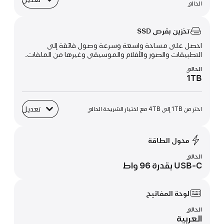
ذاكرة موحدة
الحالي
تخزين بقرص SSD
احصل على مساحة واسعة وسرعة وصول فائقة إلى
التطبيقات والصور والأفلام والموسيقى وغيرها من الملفات.
الحالي
1TB
تعديل
اختر من 1TB إلى 4TB مع اختيار الشريحة الحالي
تخزين بقرص SSD
محول الطاقة
الحالي
USB‑C بقدرة 96 واط
لوحة المفاتيح
الحالي
العربية