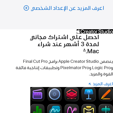
اعرف المزيد عن الإعداد الشخصي
احصل على اشتراك مجاني
لمدة 3 أشهر عند شراء
Mac.
∆
حاشية
يتضمن Apple Creator Studio برامج Final Cut Pro
وLogic Pro وPixelmator Pro وتطبيقات إنتاجية فائقة
القوة والمزيد.
اعرف المزيد
اعرف
(Opens
in
المزيد
a
-
Creator Studio
new
window)