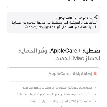
كيف تتم عملية الاستبدال؟
عرض
تعرّف على الكيفية التي يمكنك من خلالها التوفير في عملية
المزيد
الشراء هذه عبر الاستبدال. أو أعد تدوير جهازك مجاناً.
تغطية +AppleCare.
وفّر الحماية
لجهاز Mac الجديد.
إضافة باقة +AppleCare
حماية تشمل عدداً غير محدود من الإصلاحات للأضرار العرضية
※
عمليات تصليح معتمدة من Apple باستخدام قطع Apple أصلية
تغطية لجهاز Mac والبطارية والاكسسوارات المرفقة