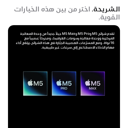
الشريحة.
اختر من بين هذه الخيارات
القوية.
تقدم شرائح M5 وM5 Pro وM5 Max جيلاً جديداً من وحدة المعالجة
المركزية ووحدة معالجة رسومات الغرافيك، ومحركاً عصبياً مع
16 نواة. ومع المسرّعات العصبية الجبّارة في هذه الشرائح، يرتقي أداء
مهام الذكاء الاصطناعي إلى سرعات غير طبيعية.