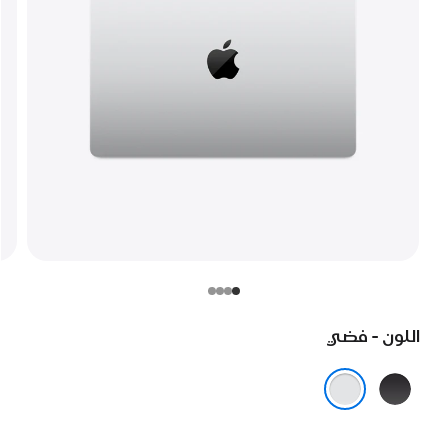
اللون - فضي
أسود
فلكي
فضي