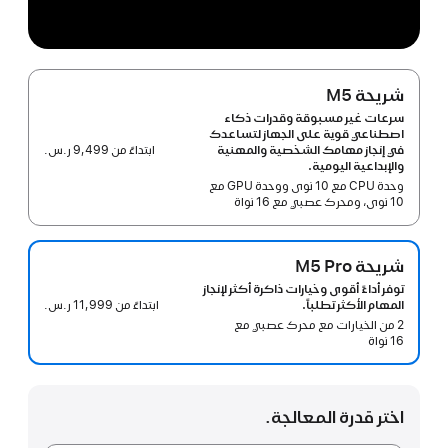
شريحة M5
سرعات غير مسبوقة وقدرات ذكاء
اصطناعي قوية على الجهاز لتساعدك
ابتداءً من
9,499 ر.س.‏
في إنجاز مهامك الشخصية والمهنية
والإبداعية اليومية.
وحدة CPU مع 10 نوى ووحدة GPU مع
10 نوى، ومحرك عصبي مع 16 نواة
شريحة M5 Pro‏
توفر أداءً أقوى وخيارات ذاكرة أكثر لإنجاز
ابتداءً من
11,999 ر.س.‏
المهام الأكثر تطلباً.
2 من الخيارات مع محرك عصبي مع
16 نواة
اختر قدرة المعالجة.