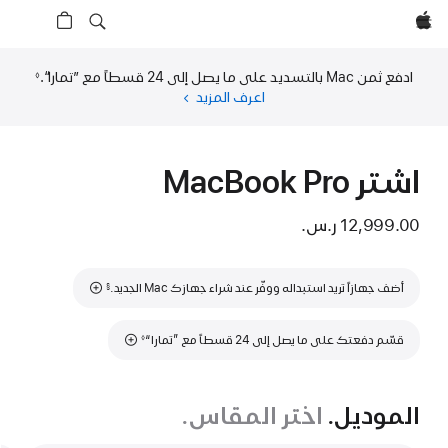
Apple‏
ادفع ثمن Mac بالتسديد على ما يصل إلى 24 قسطاً مع ”تمارا“.‏
◊
حاشية
اعرف المزيد
عن
التمويل
(فتح
في
اشتر MacBook Pro
نافذة
جديدة)
12,999.00 ر.س.‏
حاشية
أضف جهازاً تريد استبداله ووفّر عند شراء جهازك Mac الجديد.
§
حاشية
قسّم دفعتك على ما يصل إلى 24 قسطاً مع ”تمارا“
◊
الموديل.
اختر المقاس.