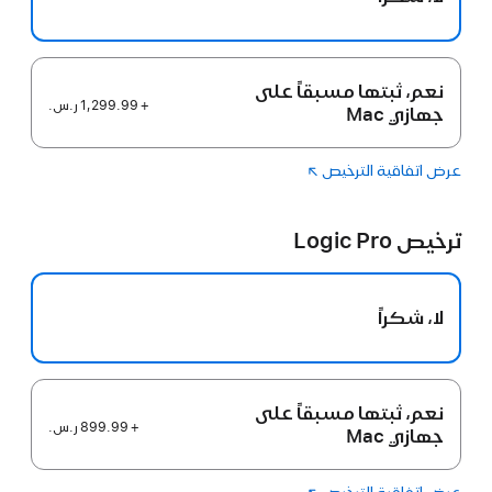
نعم، ثبتها مسبقاً على
+ 1,299.99 ر.س.‏
جهازي Mac
عرض اتفاقية الترخيص
(فتح
Final Cut
في
Pro‏
نافذة
ترخيص Logic Pro
جديدة)
لا، شكراً
نعم، ثبتها مسبقاً على
+ 899.99 ر.س.‏
جهازي Mac