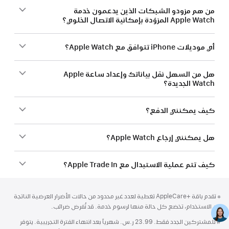
من هم مزودو الشبكات الذين يدعمون خدمة
Apple Watch المزوّدة بإمكانية الاتصال الخلوي؟
أي موديلات iPhone تتوافق مع Apple Watch؟
هل من السهل نقل بياناتك وإعداد ساعة Apple
Watch الجديدة؟
كيف يمكنني الدفع؟
هل يمكنني إرجاع Apple Watch؟
كيف تتم عملية الاستبدال مع Apple Trade In؟
الحاشية
الحواشي
حاشية
※ تقدم باقة AppleCare+‎ تغطية لعدد غير محدود من حالات الأضرار العرضية الناتجة
عن الاستخدام، تخضع كل حالة منها لرسوم خدمة. قد تُفرض ضرائب.
#
حاشية
للمشتركين الجدد فقط. 23.99 ر.س. شهرياً بعد انتهاء الفترة التجريبية. يتوفر