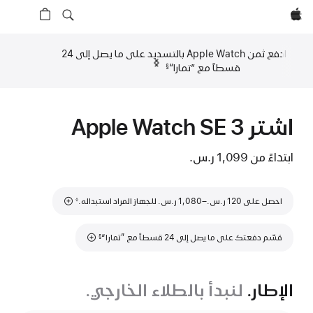
Apple‏
ادفع ثمن Apple Watch بالتسديد على ما يصل إلى 24
السابق‏‏
التالي
قسطاً مع ”تمارا“‏
§
حاشية
حاشية
اشتر Apple Watch SE 3‏
ابتداءً من
1,099 ر.س.‏
حاشية
احصل على 120 ر.س.‏–1,080 ر.س.‏ للجهاز المراد استبداله.
◊
حاشية
قسّم دفعتك على ما يصل إلى 24 قسطاً مع ”تمارا“
§
الإطار.
لنبدأ بالطلاء الخارجي.