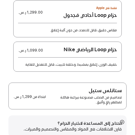
فقط في Apple
1,299.00 ر.س.‏
حزام Loop أحادي مَجدول
مقاس دقيق، قابل للتمدد، من دون آلية إغلاق
حزام Loop الرياضي Nike
1,099.00 ر.س.‏
خفيف الوزن، إغلاق بمشبك وحلقة تثبيت، قابل للتعديل للغاية
ستانلس ستيل
ابتداءً من
1,299 ر.س.‏
تصاميم من الصلب مصنوعة ببراعة هائلة
لمظهر راقٍ وأنيق.
تحتاج إلى المساعدة لاختيار الحزام؟
عرض
قارن الاختلافات في المواد والمقاس والتصميم والميزات.
المزيد