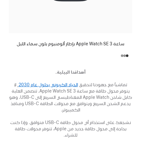
ساعة Apple Watch SE 3 بإطار ألومنيوم بلون سماء الليل
أهدافنا البيئية.
تماشياً مع جهودنا لتحقيق
الحياد الكربوني بحلول عام 2030
, لا
(فتح
في
يتوفر محول طاقة مع ساعة Apple Watch SE 3. تتضمن العلبة
كابل شاحن Apple Watch المغناطيسي السريع إلى USB‑C، وهو
نافذة
يدعم الشحن السريع ويتوافق مع محولات الطاقة USB‑C ومنافذ
جديدة)
الكمبيوتر.
نشجعك على استخدام أي محول طاقة USB‑C متوافق. وإذا كنت
بحاجة إلى محول طاقة جديد من Apple، تتوفر محولات طاقة
للشراء.