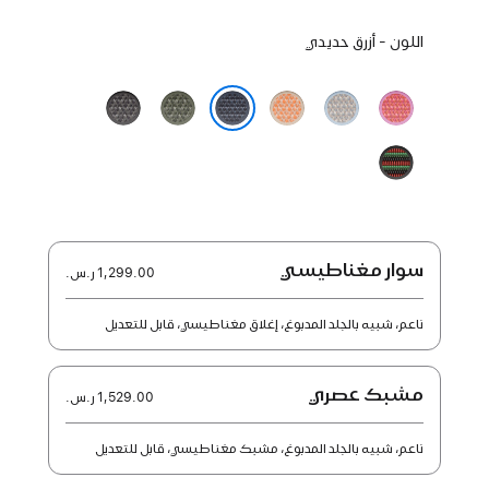
اختر
اللون - أزرق حديدي
لوناً:
وردي
أزرق
شمّامي
أخضر
رمادي
الجوافة
ضبابي
الغابات
غامق
أزرق حديدي
الوحدة
الإفريقية
-
تناغم
الوحدة
سوار مغناطيسي
1,299.00 ر.س.‏
ناعم، شبيه بالجلد المدبوغ، إغلاق مغناطيسي، قابل للتعديل
مشبك عصري
1,529.00 ر.س.‏
ناعم، شبيه بالجلد المدبوغ، مشبك مغناطيسي، قابل للتعديل