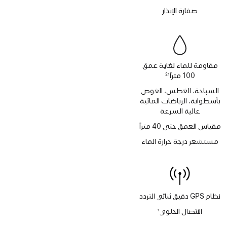
حاشية
صفارة الإنذار
مقاومة للماء لغاية عمق
100 متراً
21
حاشية
السباحة، الغطس، الغوص
بأسطوانة، الرياضات المائية
عالية السرعة
مقياس العمق حتى 40 متراً
مستشعر درجة حرارة الماء
نظام GPS دقيق ثنائي التردد
الاتصال الخلوي
1
حاشية