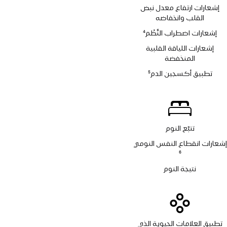
حاشية
إشعارات ارتفاع معدل نبض
القلب وانخفاضه
إشعارات اضطراب النَّظْم
4
حاشية
إشعارات اللياقة القلبية
المنخفضة
تطبيق أكسجين الدم
5
حاشية
تتبّع النوم
إشعارات انقطاع النفس النومي
حاشية
6
نتيجة النوم
تطبيق العلامات الحيوية الذي