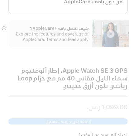
من دون باقة +AppleCare
كيف تعمل باقة +AppleCare؟
عر
Explore the features and coverage of
الم
AppleCare. Terms and fees apply.
Apple Watch SE 3 GPS، إطار ألومنيوم
سماء الليل مقاس 40 مم مع حزام Loop
رياضي بلون أزرق حديدي
1,099.00 ر.س.‏
إضافة إلى حقيبة التسوق
تحتاج إلى مزيد من الوقت؟