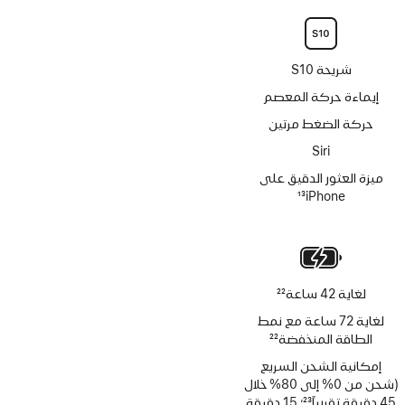
شريحة S10
إيماءة حركة المعصم
حركة الضغط مرتين
Siri‏
ميزة العثور الدقيق على
iPhone‏
13
حاشية
لغاية 42 ساعة
22
حاشية
لغاية 72 ساعة مع نمط
الطاقة المنخفضة
22
حاشية
إمكانية الشحن السريع
(شحن من 0% إلى 80% خلال
45 دقيقة تقريباً
23
؛ 15 دقيقة