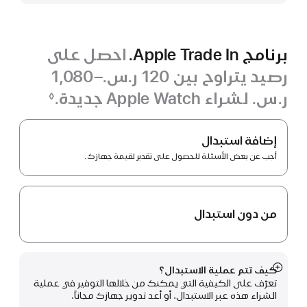
برنامج Apple Trade In.
احصل على
رصيد يتراوح بين 120 ر.س.‏–1,080
ر.س.‏ لشراء Apple Watch جديدة.
◊
حاشية
برنامج
Apple Trade In.
إضافة استبدال
أجب عن بعض الأسئلة للحصول على تقدير لقيمة جهازك.
من دون استبدال
كيف تتم عملية الاستبدال؟
عرض
تعرّف على الكيفية التي يمكنك من خلالها التوفير في عملية
المزيد
الشراء هذه عبر الاستبدال. أو أعد تدوير جهازك مجاناً.