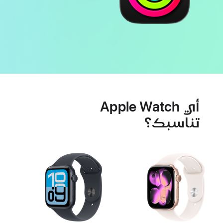
ميزات
البطارية
صحة
أي Apple Watch
القلب
تناسبك؟