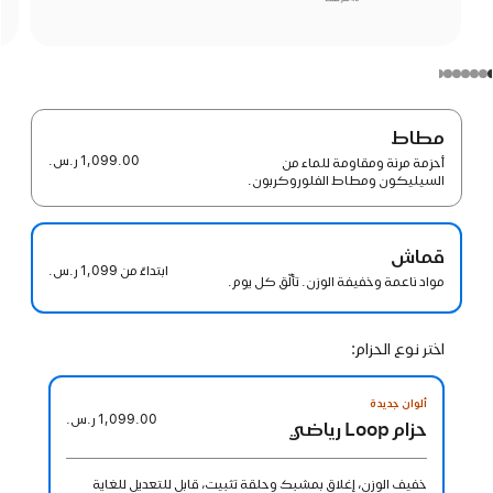
مطاط
1,099.00 ر.س.‏
أحزمة مرنة ومقاومة للماء من
السيليكون ومطاط الفلوروكربون.
قماش
ابتداءً من
1,099 ر.س.‏
مواد ناعمة وخفيفة الوزن. تألّق كل يوم.
اختر نوع الحزام:
ألوان جديدة
1,099.00 ر.س.‏
حزام Loop رياضي
خفيف الوزن، إغلاق بمشبك وحلقة تثبيت، قابل للتعديل للغاية