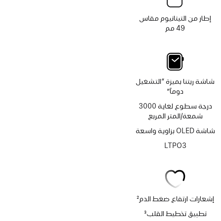
إطار من التيتانيوم مقاس
49 مم
شاشة ريتنا بميزة “التشغيل
دوماً”
درجة سطوع لغاية 3000
شمعة/المتر المربع
شاشة OLED بزاوية واسعة
LTPO3
إشعارات ارتفاع ضغط الدم
2
حاشية
تطبيق تخطيط القلب
3