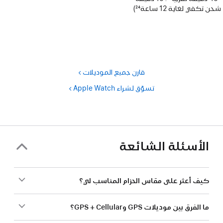
حاشية
شحن تكفي لغاية 12 ساعة
24
)
حاشية
قارن جميع الموديلات
تسوّق لشراء Apple Watch‏
الأسئلة الشائعة
كيف أعثر على مقاس الحزام المناسب لي؟
ما الفرق بين موديلات GPS وGPS + Cellular؟