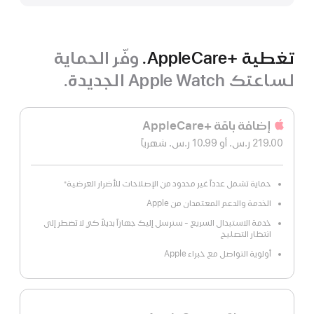
تغطية +AppleCare.
وفّر الحماية
لساعتك Apple Watch الجديدة.
إضافة باقة +AppleCare‏
219.00 ر.س.‏
أو 10.99 ر.س.‏
شهرياً
 شهريًا
حماية تشمل عدداً غير محدود من الإصلاحات للأضرار العرضية
※
الخدمة والدعم المعتمدان من Apple
خدمة الاستبدال السريع - سنرسل إليك جهازاً بديلاً كي لا تضطر إلى
انتظار التصليح
أولوية التواصل مع خبراء Apple