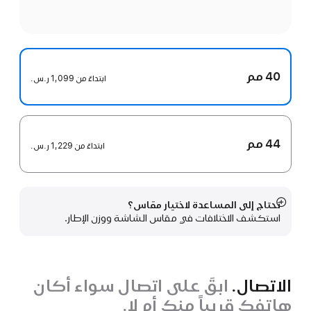
40 مم
ابتداءً من
1,099 ر.س.‏
44 مم
ابتداءً من
1,229 ر.س.‏
تحتاج إلى المساعدة لاختيار مقاس؟
عرض
استكشف الاختلافات في مقاس الشاشة ووزن الإطار.
المزيد
الاتصال.
ابقَ على اتصال سواء أكان
هاتفك قريباً منك أم لا.