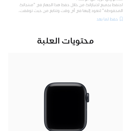
احتفظ بجميع اختياراتك من خلال حفظ هذا الجهاز في "منتجاتك
المحفوظة" لتعود إليها في أي وقت وتتابع من حيث توقفت.
حفظ لما بعد
محتويات العلبة