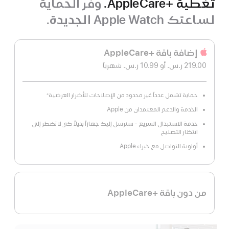
تغطية +AppleCare.
وفّر الحماية
لساعتك Apple Watch الجديدة.
إضافة باقة +AppleCare‏
219.00 ر.س.‏
أو 10.99 ر.س.‏
شهرياً
 شهريًا
حماية تشمل عدداً غير محدود من الإصلاحات للأضرار العرضية
※
الخدمة والدعم المعتمدان من Apple
خدمة الاستبدال السريع - سنرسل إليك جهازاً بديلاً كي لا تضطر إلى
انتظار التصليح
أولوية التواصل مع خبراء Apple
من دون باقة +AppleCare