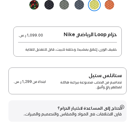
كركمي
أزرق
رمادي
سماء
الوحدة
حديدي
مخضر
الليل
الإفريقية
أصفر نيون
-
رابطة
الوحدة
حزام Loop الرياضي Nike
1,099.00 ر.س.‏
خفيف الوزن، إغلاق بمشبك وحلقة تثبيت، قابل للتعديل للغاية
ستانلس ستيل
ابتداءً من
1,299 ر.س.‏
تصاميم من الصلب مصنوعة ببراعة هائلة
لمظهر راقٍ وأنيق.
تحتاج إلى المساعدة لاختيار الحزام؟
عرض
قارن الاختلافات في المواد والمقاس والتصميم والميزات.
المزيد