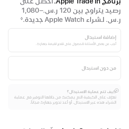
برنامج Apple Trade In.
احصل على
رصيد يتراوح بين 120 ر.س.‏–1,080
ر.س.‏ لشراء Apple Watch جديدة.
◊
حاشية
برنامج
Apple Trade In.
إضافة استبدال
أجب عن بعض الأسئلة للحصول على تقدير لقيمة جهازك.
من دون استبدال
كيف تتم عملية الاستبدال؟
عرض
تعرّف على الكيفية التي يمكنك من خلالها التوفير في عملية
المزيد
الشراء هذه عبر الاستبدال. أو أعد تدوير جهازك مجاناً.