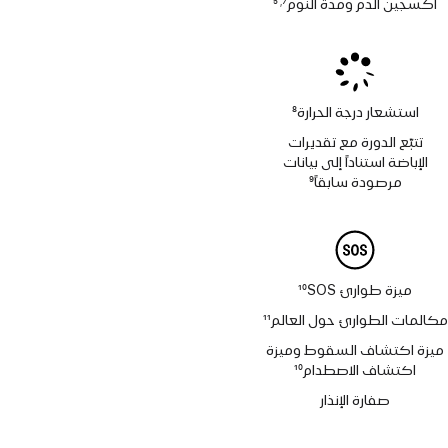
أكسجين الدم ومدة النوم
7
5
,
حاشية
حاشية
استشعار درجة الحرارة
8
حاشية
تتبّع الدورة مع تقديرات
الإباضة استناداً إلى بيانات
مرصودة سابقاً
9
حاشية
ميزة طوارئ SOS‏
10
حاشية
مكالمات الطوارئ حول العالم
11
حاشية
ميزة اكتشاف السقوط وميزة
اكتشاف الاصطدام
10
حاشية
صفارة الإنذار