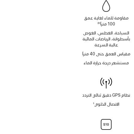
مقاومة للماء لغاية عمق
100 متراً
21
حاشية
السباحة، الغطس، الغوص
بأسطوانة، الرياضات المائية
عالية السرعة
مقياس العمق حتى 40 متراً
مستشعر درجة حرارة الماء
نظام GPS دقيق ثنائي التردد
الاتصال الخلوي
1
حاشية