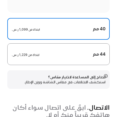
40 مم
ابتداءً من
1,099 ر.س.‏
44 مم
ابتداءً من
1,229 ر.س.‏
تحتاج إلى المساعدة لاختيار مقاس؟
عرض
استكشف الاختلافات في مقاس الشاشة ووزن الإطار.
المزيد
الاتصال.
ابقَ على اتصال سواء أكان
هاتفك قريباً منك أم لا.