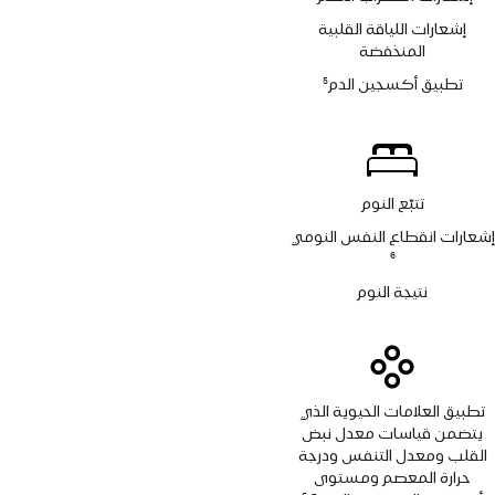
حاشية
إشعارات اللياقة القلبية
المنخفضة
تطبيق أكسجين الدم
5
حاشية
تتبّع النوم
إشعارات انقطاع النفس النومي
حاشية
6
نتيجة النوم
تطبيق العلامات الحيوية الذي
يتضمن قياسات معدل نبض
القلب ومعدل التنفس ودرجة
حرارة المعصم ومستوى