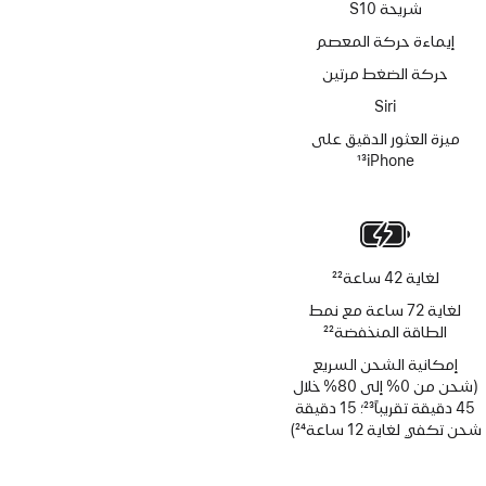
شريحة S10
إيماءة حركة المعصم
حركة الضغط مرتين
Siri‏
ميزة العثور الدقيق على
iPhone‏
13
حاشية
لغاية 42 ساعة
22
حاشية
لغاية 72 ساعة مع نمط
الطاقة المنخفضة
22
حاشية
إمكانية الشحن السريع
(شحن من 0% إلى 80% خلال
45 دقيقة تقريباً
23
؛ 15 دقيقة
حاشية
شحن تكفي لغاية 12 ساعة
24
)
حاشية