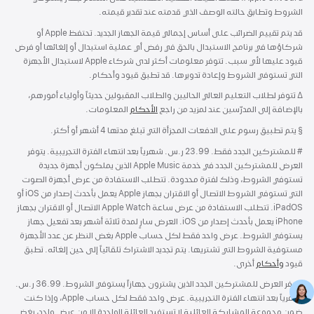
الشروط وتطابق حالته الوصف الذي قدمته عند تقدير قيمته.
قد يتم تقييم الضرائب على أساس إجمالي قيمة الجهاز الجديد. تحتفظ Apple أو
شركاؤها في برنامج الاستبدال بالحق في رفض أي عملية استبدال أو إلغائها أو فرض
قيود عليها لأي سبب. تتوفر معلومات أكثر لدى شركاء Apple لاستبدال الأجهزة
التي تستوفي الشروط وإعادة تدويرها. قد تطبق قيود وأحكام.
∆
حاشية
تتوفر لطلاب التعليم العالي الحاليين والطلاب المقبولين حديثاً وأولياء أمورهم،
بالإضافة إلى المدرّسين عند
لمزيد من راجع
الأحكام
المعلومات.
حاشية
§ يتم تطبيق رسوم على الدفعات المجزأة التي تبلغ مدتها 4 أشهر أو أكثر.
#
حاشية
للمشتركين الجدد فقط. 23.99 ر.س. شهرياً بعد انتهاء الفترة التجريبية. يتوفر
العرض للمشتركين الجدد في خدمة Apple Music الذين يملكون أجهزة جديدة
تستوفي الشروط، وذلك لفترة محدودة. تتطلب الاستفادة من عرض أجهزة الصوت
التي تستوفي الشروط الاتصال أو الاقتران بجهاز Apple يعمل بأحدث إصدار من iOS أو
iPadOS. تتطلب الاستفادة من عرض ساعة Apple Watch الاتصال أو الاقتران بجهاز
iPhone يعمل بأحدث إصدار من iOS. العرض سارٍ لمدة ثلاثة أشهر بعد تفعيل جهاز
يستوفي الشروط. عرض واحد فقط لكل حساب Apple بغض النظر عن عدد الأجهزة
مستوفية الشروط التي تشتريها. يتم تجديد الاشتراك تلقائياً إلى حين إلغائه. تطبق
قيود
وأحكام
أخرى.
يتوفر العرض للمشتركين الجدد الذين يشترون جهازاً يستوفي الشروط. 36.99 ر.س.
شهرياً بعد انتهاء الفترة التجريبية. عرض واحد فقط لكل حساب Apple، وإذا كنت
ضمن مجموعة المشاركة العائلية لا تستفيد العائلة الواحدة إلا من عرض واحد، بغض