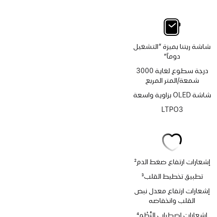
شاشة ريتنا بميزة “التشغيل
دوماً”
درجة سطوع لغاية 3000
شمعة/المتر المربع
شاشة OLED بزاوية واسعة
LTPO3
إشعارات ارتفاع ضغط الدم
2
حاشية
تطبيق تخطيط القلب
3
حاشية
إشعارات ارتفاع معدل نبض
القلب وانخفاضه
إشعارات اضطراب النَّظْم
4