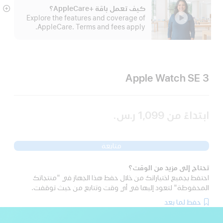
كيف تعمل باقة +AppleCare؟
عر
Explore the features and coverage of
الم
AppleCare. Terms and fees apply.
Apple Watch SE 3
ابتداءً من
1,099 ر.س.‏
متابعة
تحتاج إلى مزيد من الوقت؟
احتفظ بجميع اختياراتك من خلال حفظ هذا الجهاز في "منتجاتك
المحفوظة" لتعود إليها في أي وقت وتتابع من حيث توقفت.
حفظ لما بعد