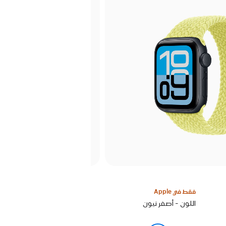
فقط في Apple
اختر
اللون - أصفر نيون
لوناً: