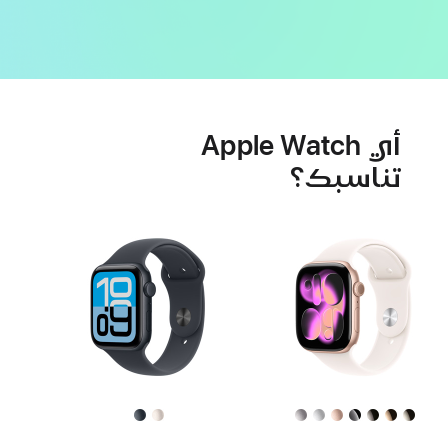
ميزات
البطارية
صحة
أي Apple Watch
القلب
تناسبك؟