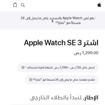
Apple‏
ادفع ثمن Apple Watch بالتسديد على ما يصل إلى 24
السابق‏‏
التالي
قسطاً مع ”تمارا“‏
§
حاشية
حاشية
اشتر Apple Watch SE 3‏
1,299.00 ر.س.‏
حاشية
احصل على 120 ر.س.‏–1,080 ر.س.‏ للجهاز المراد استبداله.
◊
حاشية
قسّم دفعتك على ما يصل إلى 24 قسطاً مع ”تمارا“
§
الإطار.
لنبدأ بالطلاء الخارجي.