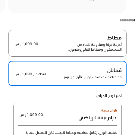
مطاط
1,099.00 ر.س.‏
أحزمة مرنة ومقاومة للماء من
السيليكون ومطاط الفلوروكربون.
قماش
ابتداءً من
1,099 ر.س.‏
مواد ناعمة وخفيفة الوزن. تألّق كل يوم.
اختر نوع الحزام:
ألوان جديدة
1,099.00 ر.س.‏
حزام Loop رياضي
خفيف الوزن، إغلاق بمشبك وحلقة تثبيت، قابل للتعديل للغاية