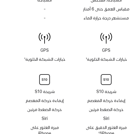
السباحة، الغطس
السباحة
مقياس العمق حتى 6 أمتار
-
لا
يتوفر
مستشعر درجة حرارة الماء
-
لا
مقياس
يتوفر
العمق
مستشعر
حتى
درجة
6 أمتار
حرارة الماء
GPS
GPS
خيارات الشبكة الخلوية
1
خيارات الشبكة الخلوية
1
حاشية
حاشية
شريحة S10
شريحة S10
إيماءة حركة المعصم
إيماءة حركة المعصم
حركة الضغط مرتين
حركة الضغط مرتين
Siri‏
Siri‏
ميزة العثور الدقيق على
ميزة العثور على
iPhone‏
13
iPhone