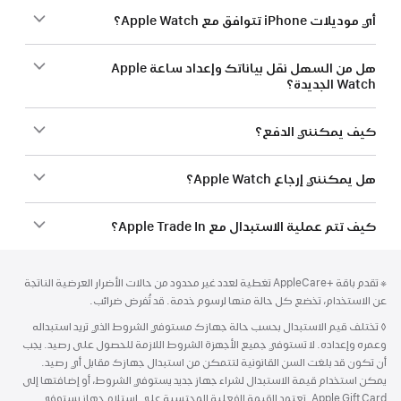
أي موديلات iPhone تتوافق مع Apple Watch؟
هل من السهل نقل بياناتك وإعداد ساعة Apple
Watch الجديدة؟
كيف يمكنني الدفع؟
هل يمكنني إرجاع Apple Watch؟
كيف تتم عملية الاستبدال مع Apple Trade In؟
الحاشية
الحواشي
حاشية
※ تقدم باقة AppleCare+‎ تغطية لعدد غير محدود من حالات الأضرار العرضية الناتجة
عن الاستخدام، تخضع كل حالة منها لرسوم خدمة. قد تُفرض ضرائب.
◊
حاشية
تختلف قيم الاستبدال بحسب حالة جهازك مستوفي الشروط الذي تريد استبداله
وعمره وإعداده. لا تستوفي جميع الأجهزة الشروط اللازمة للحصول على رصيد. يجب
أن تكون قد بلغت السن القانونية لتتمكن من استبدال جهازك مقابل أي رصيد.
يمكن استخدام قيمة الاستبدال لشراء جهاز جديد يستوفي الشروط، أو إضافتها إلى
Apple Gift Card. تعتمد القيمة الفعلية المحتسبة على استلام جهاز يستوفي