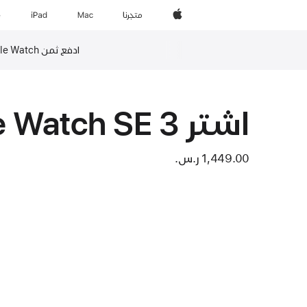
Apple‏
المتجر
Mac
iPad‏
e
ادفع ثمن Apple Watch بالتسديد على ما يصل إلى 24 قسطاً مع ”تمارا“‏
حاشية
اشتر Apple Watch SE 3‏
1,449.00 ر.س.‏