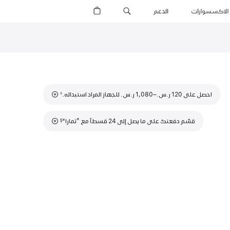
الاكسسوارات
الدعم
يمكنك الآن
حاشية
حاشية
احصل على 120 ر.س.‏–1,080 ر.س.‏ للجهاز المراد استبداله.
◊
حاشية
قسّم دفعتك على ما يصل إلى 24 قسطاً مع ”تمارا“
§