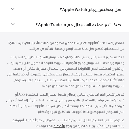
هل يمكنني إرجاع Apple Watch؟
كيف تتم عملية الاستبدال مع Apple Trade In؟
الحاشية
الحواشي
حاشية
※ تقدم باقة AppleCare+‎ تغطية لعدد غير محدود من حالات الأضرار العرضية الناتجة
عن الاستخدام، تخضع كل حالة منها لرسوم خدمة. قد تُفرض ضرائب.
◊
حاشية
تختلف قيم الاستبدال بحسب حالة جهازك مستوفي الشروط الذي تريد استبداله
وعمره وإعداده. لا تستوفي جميع الأجهزة الشروط اللازمة للحصول على رصيد. يجب
أن تكون قد بلغت السن القانونية لتتمكن من استبدال جهازك مقابل أي رصيد.
يمكن استخدام قيمة الاستبدال لشراء جهاز جديد يستوفي الشروط، أو إضافتها إلى
Apple Gift Card. تعتمد القيمة الفعلية المحتسبة على استلام جهاز يستوفي
الشروط وتطابق حالته الوصف الذي قدمته عند تقدير قيمته.
قد يتم تقييم الضرائب على أساس إجمالي قيمة الجهاز الجديد. تحتفظ Apple أو
شركاؤها في برنامج الاستبدال بالحق في رفض أي عملية استبدال أو إلغائها أو فرض
قيود عليها لأي سبب. تتوفر معلومات أكثر لدى شركاء Apple لاستبدال الأجهزة
التي تستوفي الشروط وإعادة تدويرها. قد تطبق قيود وأحكام.
∆
حاشية
تتوفر لطلاب التعليم العالي الحاليين والطلاب المقبولين حديثاً وأولياء أمورهم،
بالإضافة إلى المدرّسين عند
لمزيد من راجع
الأحكام
المعلومات.