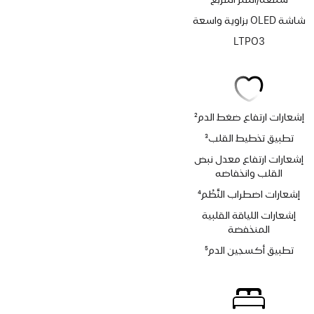
شاشة OLED بزاوية واسعة
LTPO3
إشعارات ارتفاع ضغط الدم
2
حاشية
تطبيق تخطيط القلب
3
حاشية
إشعارات ارتفاع معدل نبض
القلب وانخفاضه
إشعارات اضطراب النَّظْم
4
حاشية
إشعارات اللياقة القلبية
المنخفضة
تطبيق أكسجين الدم
5
حاشية