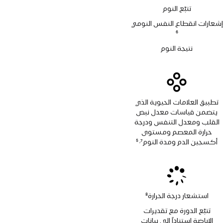
تتبّع النوم
إشعارات انقطاع النفس النومي
حاشية
6
نتيجة النوم
تطبيق العلامات الحيوية الذي
يتضمن قياسات معدل نبض
القلب ومعدل التنفس ودرجة
حرارة المعصم ومستوى
أكسجين الدم ومدة النوم
7
5
,
حاشية
حاشية
استشعار درجة الحرارة
8
حاشية
تتبّع الدورة مع تقديرات
الإباضة استناداً إلى بيانات