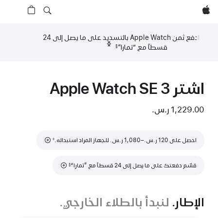
Apple‏
ادفع ثمن Apple Watch بالتسديد على ما يصل إلى 24
السابق‏‏
التالي
قسطاً مع ”تمارا“‏
§
حاشية
حاشية
اشتر Apple Watch SE 3‏
1,229.00 ر.س.‏
حاشية
احصل على 120 ر.س.‏–1,080 ر.س.‏ للجهاز المراد استبداله.
◊
حاشية
قسّم دفعتك على ما يصل إلى 24 قسطاً مع ”تمارا“
§
الإطار.
لنبدأ بالطلاء الخارجي.