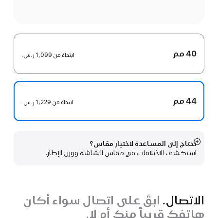
40 مم
ابتداءً من
1,099 ر.س.‏
44 مم
ابتداءً من
1,229 ر.س.‏
تحتاج إلى المساعدة لاختيار مقاس؟
عرض
استكشف الاختلافات في مقاس الشاشة ووزن الإطار.
المزيد
الاتصال.
ابقَ على اتصال سواء أكان
هاتفك قريباً منك أم لا.