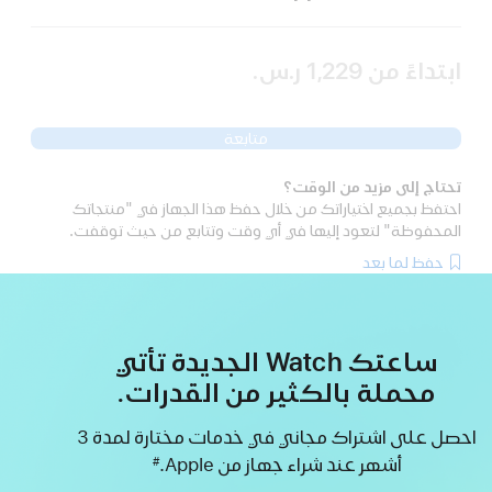
ابتداءً من
1,229 ر.س.‏
متابعة
تحتاج إلى مزيد من الوقت؟
احتفظ بجميع اختياراتك من خلال حفظ هذا الجهاز في "منتجاتك
المحفوظة" لتعود إليها في أي وقت وتتابع من حيث توقفت.
حفظ لما بعد
ساعتك Watch الجديدة تأتي
محملة بالكثير من القدرات.
احصل على اشتراك مجاني في خدمات مختارة لمدة 3
أشهر ‏عند شراء جهاز من Apple.
#
حاشية