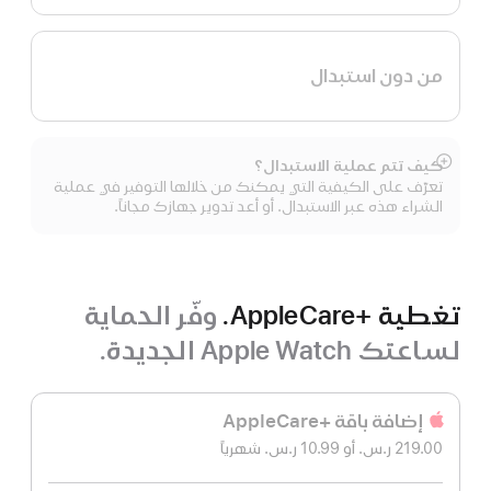
من دون استبدال
كيف تتم عملية الاستبدال؟
عرض
تعرّف على الكيفية التي يمكنك من خلالها التوفير في عملية
المزيد
الشراء هذه عبر الاستبدال. أو أعد تدوير جهازك مجاناً.
تغطية +AppleCare.
وفّر الحماية
لساعتك Apple Watch الجديدة.
إضافة باقة +AppleCare‏
219.00 ر.س.‏
أو 10.99 ر.س.‏
شهرياً
 شهريًا