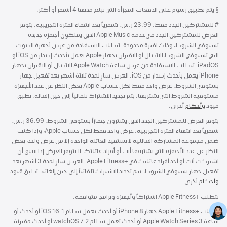
حاشية
§ يتم تطبيق رسوم على الدفعات المجزأة التي تبلغ مدتها 4 أشهر أو أكثر.
#
حاشية
للمشتركين الجدد فقط. 23.99 ر.س. شهرياً بعد انتهاء الفترة التجريبية. يتوفر
العرض للمشتركين الجدد في خدمة Apple Music الذين يملكون أجهزة جديدة
تستوفي الشروط، وذلك لفترة محدودة. تتطلب الاستفادة من عرض أجهزة الصوت
التي تستوفي الشروط الاتصال أو الاقتران بجهاز Apple يعمل بأحدث إصدار من iOS أو
iPadOS. تتطلب الاستفادة من عرض ساعة Apple Watch الاتصال أو الاقتران بجهاز
iPhone يعمل بأحدث إصدار من iOS. العرض سارٍ لمدة ثلاثة أشهر بعد تفعيل جهاز
يستوفي الشروط. عرض واحد فقط لكل حساب Apple بغض النظر عن عدد الأجهزة
مستوفية الشروط التي تشتريها. يتم تجديد الاشتراك تلقائياً إلى حين إلغائه. تطبق
قيود
وأحكام
أخرى.
يتوفر العرض للمشتركين الجدد الذين يشترون جهازاً يستوفي الشروط. 36.99 ر.س.
شهرياً بعد انتهاء الفترة التجريبية. عرض واحد فقط لكل حساب Apple، وإذا كنت
ضمن مجموعة المشاركة العائلية لا تستفيد العائلة الواحدة إلا من عرض واحد، بغض
النظر عن عدد الأجهزة التي تشتريها أنت أو أفراد عائلتك. لا يتوفر العرض إذا سبق أن
اشتركت أنت أو أحد أفراد عائلتك في +Apple Fitness. العرض سارٍ لمدة 3 أشهر بعد
تفعيل جهاز يستوفي الشروط. يتم تجديد الاشتراك تلقائياً إلى حين إلغائه. تطبق قيود
وأحكام
أخرى.
تتطلب +Apple Fitness اشتراكاً وأجهزة وبرامج متوافقة.
تتطلب +Apple Fitness جهاز iPhone 8 أو أحدث يعمل بنظام iOS 16.1 أو أحدث أو
ساعة Apple Watch Series 3 أو أحدث تعمل بنظام watchOS 7.2 أو أحدث مقترنة