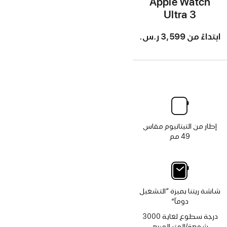
Apple Watch
Ultra 3
ابتداءً من
3,599 ر.س.‏
إطار من التيتانيوم مقاس
49 مم
شاشة ريتنا بميزة “التشغيل
دوماً”
درجة سطوع لغاية 3000
شمعة/المتر المربع