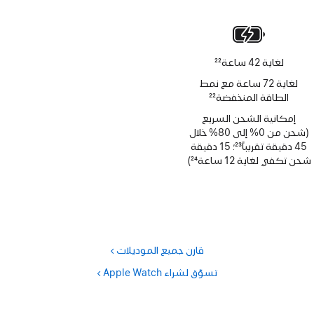
حاشية
لغاية 42 ساعة
22
حاشية
لغاية 72 ساعة مع نمط
الطاقة المنخفضة
22
حاشية
إمكانية الشحن السريع
(شحن من 0% إلى 80% خلال
45 دقيقة تقريباً
23
؛ 15 دقيقة
حاشية
شحن تكفي لغاية 12 ساعة
24
)
حاشية
قارن جميع الموديلات
تسوّق لشراء Apple Watch‏