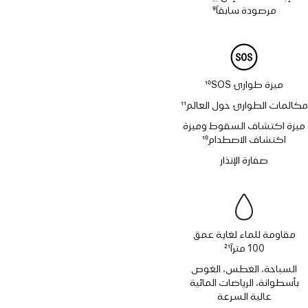
مرصودة سابقاً
9
حاشية
ميزة طوارئ SOS‏
10
حاشية
مكالمات الطوارئ حول العالم
11
حاشية
ميزة اكتشاف السقوط وميزة
اكتشاف الاصطدام
10
حاشية
صفارة الإنذار
مقاومة للماء لغاية عمق
100 متراً
21
حاشية
السباحة، الغطس، الغوص
بأسطوانة، الرياضات المائية
عالية السرعة