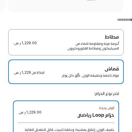
مطاط
1,229.00 ر.س.‏
أحزمة مرنة ومقاومة للماء من
السيليكون ومطاط الفلوروكربون.
قماش
ابتداءً من
1,229 ر.س.‏
مواد ناعمة وخفيفة الوزن. تألّق كل يوم.
اختر نوع الحزام:
ألوان جديدة
1,229.00 ر.س.‏
حزام Loop رياضي
خفيف الوزن، إغلاق بمشبك وحلقة تثبيت، قابل للتعديل للغاية