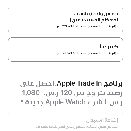
مقاس واحد (مناسب
لمعظم المستخدمين)
حزام يناسب المعصم بمحيط 145–220 مم.
كبير جداً
حزام يناسب المعصم بمحيط 170-245 مم.
برنامج Apple Trade In.
احصل على
رصيد يتراوح بين 120 ر.س.‏–1,080
ر.س.‏ لشراء Apple Watch جديدة.
◊
حاشية
برنامج
Apple Trade In.
إضافة استبدال
أجب عن بعض الأسئلة للحصول على تقدير لقيمة جهازك.