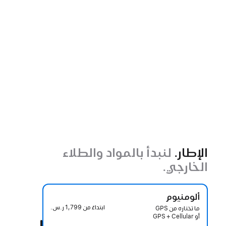
الإطار.
لنبدأ بالمواد والطلاء
الخارجي.
ألومنيوم
ابتداءً من
1,799 ر.س.‏
ما تختاره من GPS
أو GPS + Cellular