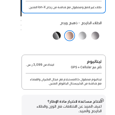
طلاء غير لامع ومصقول مع شاشة من زجاج Ion-X المتين.
اختيار
الطلاء الخارجي - ذهبي وردي
الطلاء
رمادي
فضي
أسود
الخارجي:
فلكي
لامع
ذهبي وردي
تيتانيوم
ابتداءً من
3,099 ر.س.‏
تأتي مع GPS + Cellular
تيتانيوم مصقول كالمستخدم في مجال الطيران والفضاء
مع شاشة من الكريستال الياقوتي المتين.
تحتاج مساعدة لاختيار مادة الإطار؟
عرض
اعرف المزيد عن الاختلافات في الوزن والطلاء
المزيد
الخارجي والمزيد.