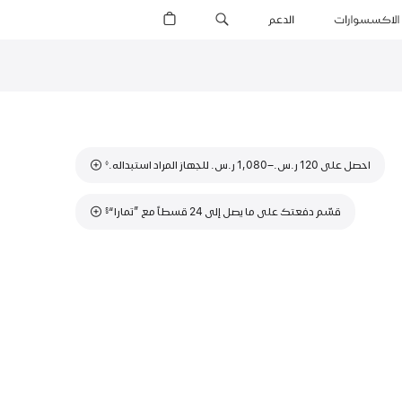
الاكسسوارات
الدعم
يمكنك الآن شراء  11
حاشية
حاشية
احصل على 120 ر.س.‏–1,080 ر.س.‏ للجهاز المراد استبداله.
◊
حاشية
قسّم دفعتك على ما يصل إلى 24 قسطاً مع ”تمارا“
§