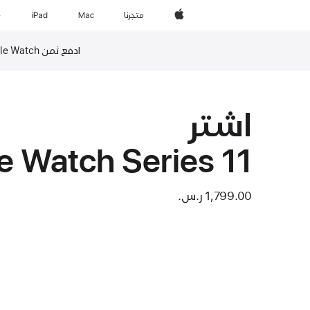
Apple‏
المتجر
Mac
iPad‏
e
ادفع ثمن Apple Watch بالتسديد على ما يصل إلى 24 قسطاً مع ”تمارا“‏
حاشية
اشتر
le Watch Series 11
1,799.00 ر.س.‏