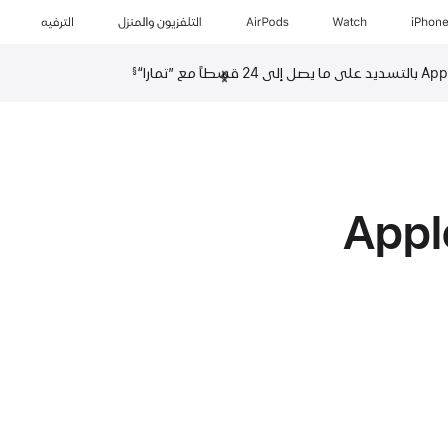
iPhon
Watch
AirPods
التلفزيون والمنزل
الترفيه
السابق‏‏
التالي
§
App‏