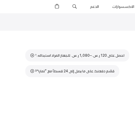
الاكسسوارات
الدعم
يمكنك الآن شراء  11
حاشية
حاشية
احصل على 120 ر.س.‏–1,080 ر.س.‏ للجهاز المراد استبداله.
◊
حاشية
قسّم دفعتك على ما يصل إلى 24 قسطاً مع ”تمارا“
§