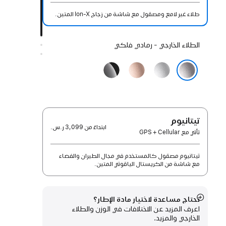
طلاء غير لامع ومصقول مع شاشة من زجاج Ion-X المتين.
اختيار
الطلاء الخارجي - رمادي فلكي
الطلاء
فضي
ذهبي
أسود
الخارجي:
وردي
لامع
رمادي فلكي
تيتانيوم
ابتداءً من
3,099 ر.س.‏
تأتي مع GPS + Cellular
تيتانيوم مصقول كالمستخدم في مجال الطيران والفضاء
مع شاشة من الكريستال الياقوتي المتين.
تحتاج مساعدة لاختيار مادة الإطار؟
عرض
اعرف المزيد عن الاختلافات في الوزن والطلاء
المزيد
الخارجي والمزيد.