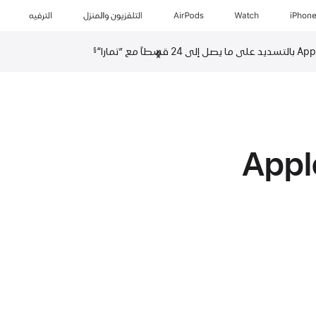
iPhon
Watch
AirPods
التلفزيون والمنزل
الترفيه
السابق‏‏
التالي
§
App‏