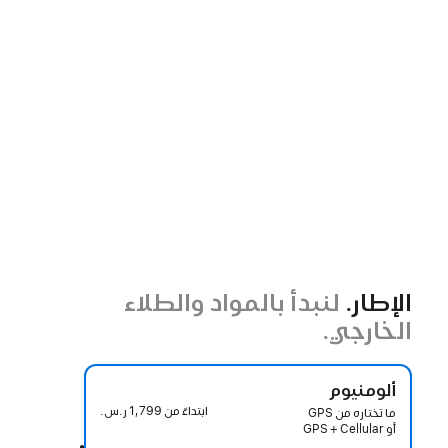
الإطار.
لنبدأ بالمواد والطلاء
الخارجي.
ألومنيوم
ابتداءً من
1,799 ر.س.‏
ما تختاره من GPS
أو GPS + Cellular