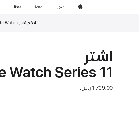
Apple‏
المتجر
Mac
iPad‏
e
ادفع ثمن Apple Watch بالتسديد على ما يصل إلى 24 قسطاً مع ”تمارا“‏
حاشية
اشتر
le Watch Series 11
1,799.00 ر.س.‏