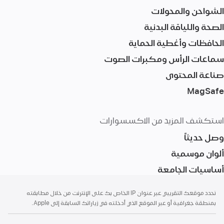
الشواحن والمحولات
الصحة واللياقة البدنية
الحافظات وأغطية الحماية
سماعات الرأس ومكبرات الصوت
صناعة المحتوى
MagSafe‏
استكشف المزيد من الاكسسوارات
وصل حديثاً
ألوان موسمية
أساسيات الجامعة
الحاشية
الحواشي
نحدد موقعك التقريبي عبر عنوان IP الخاص بك على الإنترنت من خلال مطابقته
بمنطقة جغرافية أو عبر الموقع الذي أدخلته في زياراتك السابقة إلى Apple.