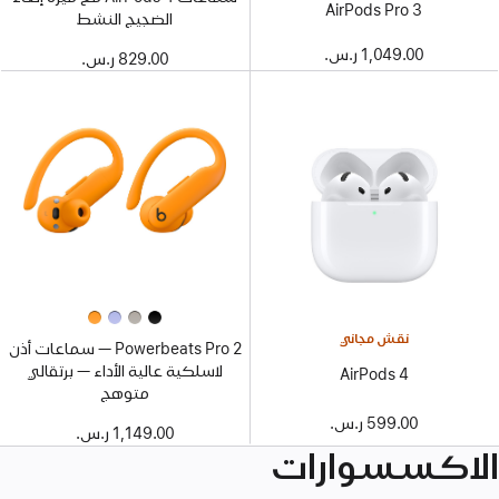
AirPods Pro 3
الضجيج النشط
1,049.00 ر.س.‏
829.00 ر.س.‏
نقش مجاني
2 Powerbeats Pro — سماعات أذن
لاسلكية عالية الأداء — برتقالي
AirPods 4
متوهج
599.00 ر.س.‏
1,149.00 ر.س.‏
الاكسسوارات