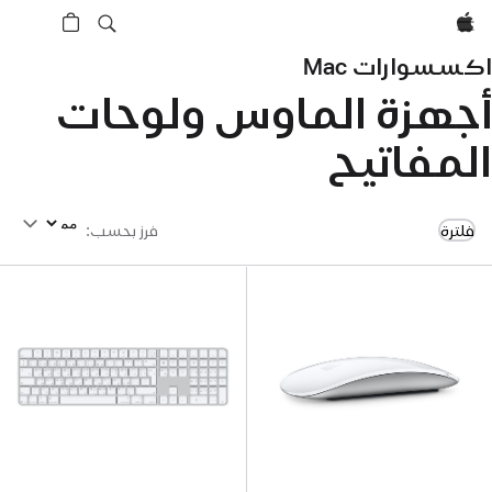
Apple‏
اكسسوارات Mac‏
أجهزة الماوس ولوحات
المفاتيح
فرز بحسب
فلترة
فرز بحسب
: