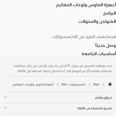
أجهزة الماوس ولوحات المفاتيح
البرامج
الشواحن والمحولات
استكشف المزيد من الاكسسوارات
وصل حديثاً
أساسيات الجامعة
الحاشية
الحواشي
نحدد موقعك التقريبي عبر عنوان IP الخاص بك على الإنترنت من خلال مطابقته
بمنطقة جغرافية أو عبر الموقع الذي أدخلته في زياراتك السابقة إلى Apple.
Mac‏
اكسسوارات Mac‏
أجهزة الماوس ولوحات المفاتيح
Apple
تسوّق وتعلّم
تطبيق المحفظة من Apple