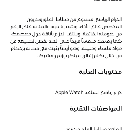
الحزام الرياضي مصنوع من مطاط الفلوروكربون
المخصص عالي الأداء، ويتميز بالقوة والمتانة على الرغم
من نعومته الفائقة. ويلتف الحزام بأناقة حول معصمك،
كما يمنحك ملمساً مريحاً على الجلد بفضل تصنيعه من
مواد ملساء ومتينة. وهو أيضاً يثبت في مكانه بإحكام
من خلال نظام إغلاق مبتكر بإبزيم ومشبك.
محتويات العلبة
حزام رياضي لساعة Apple Watch
المواصفات التقنية
المادة: مطاط الفلوروكربون