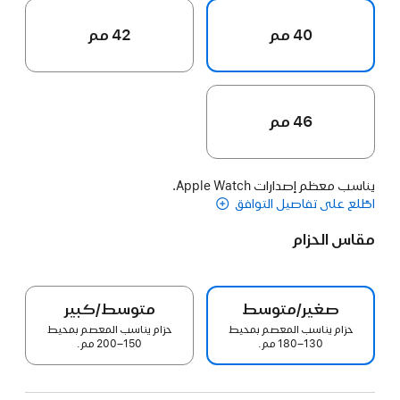
40 مم
42 مم
46 مم
يناسب معظم إصدارات Apple Watch.
اطّلع على تفاصيل التوافق
مقاس الحزام
صغير/متوسط
متوسط/كبير
حزام يناسب المعصم بمحيط
حزام يناسب المعصم بمحيط
130–180 مم.
150–200 مم.