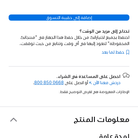
إضافة إلى حقيبة التسوق
تحتاج إلى مزيد من الوقت؟
احتفظ بجميع اختياراتك من خلال حفظ هذا الجهاز في "منتجاتك
المحفوظة" لتعود إليها في أي وقت وتتابع من حيث توقفت.
حفظ لما بعد
احصل على المساعدة في الشراء.
دردش معنا الآن
(فتح
أو اتصل على
800 850 0668
.
في
الإطارات المعروضة هي لغرض التوضيح فقط.
نافذة
جديدة)
معلومات المنتج
لمحة عامة