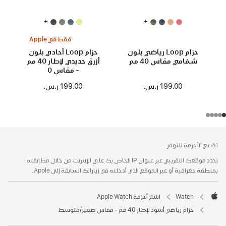
+
+
فقط في Apple
حزام Loop رياضي بلون
حزام Loop أحادي بلون
شمّامي مقاس 40 مم
أزرق حديدي لإطار 40 مم
- مقاس 0
199.00 ر.س.‏
199.00 ر.س.‏
الحاشية
الحواشي
تخضع الأحزمة للتوفر.
نحدد موقعك التقريبي عبر عنوان IP الخاص بك على الإنترنت من خلال مطابقته
بمنطقة جغرافية أو عبر الموقع الذي أدخلته في زياراتك السابقة إلى Apple.
Watch
اشتر أحزمة Apple Watch
Apple
حزام رياضي أسود لإطار 40 مم - مقاس صغير/متوسط