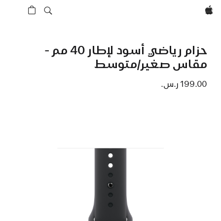
Apple‏
حزام رياضي أسود لإطار 40 مم -
مقاس صغير/متوسط
199.00 ر.س.‏