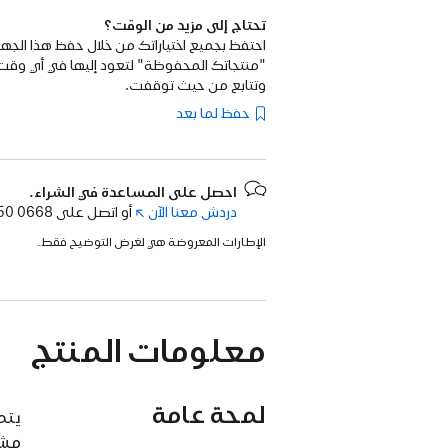
تحتاج إلى مزيد من الوقت؟
احتفظ بجميع اختياراتك من خلال حفظ هذا الجها
"منتجاتك المحفوظة" لتعود إليها في أي وقت
وتتابع من حيث توقفت.
حفظ لما بعد
احصل على المساعدة في الشراء.
دردش معنا الآن
(فتح
أو اتصل على
50 0668.
في
الإطارات المعروضة هي لغرض التوضيح فقط.
نافذة
جديدة)
معلومات المنتج
لمحة عامة
مشب