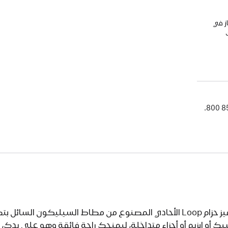
ز في
800 8
يتميز حزام Loop الأحادي المصنوع من مطاط السيليكون السا
ك أو إبزيم أو أجزاء متداخلة، ليمنحك راحة فائقة وهو على يدك