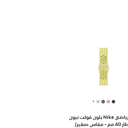
+
حزام رياضي Nike بلون فولت نيون
لإطار 40 مم - مقاس صغير/