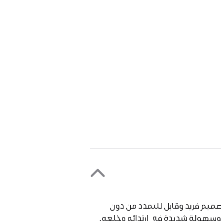
ئل بتصميم فريد وقابل للتمدد من دون
، وسهولة شديدة في ارتدائه وخلعه.