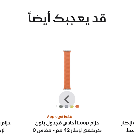
قد يعجبك أيضاً
السابق‏‏
التالي
+
فقط في Apple
لإطار
حزام Loop أحادي مَجدول بلون
كركمي لإطار 42 مم - مقاس 0