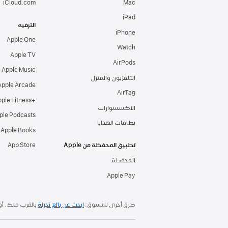
Mac‏
iPad‏
الترفيه
iPhone
Apple One
Watch
Apple TV‏
AirPods
Apple Music
التلفزيون والمنزل
Apple Arcade
AirTag‏
+Apple Fitness‏‏
الاكسسوارات
ple Podcasts
بطاقات الهدايا
Apple Books‏
تطبيق المحفظة من Apple
App Store
المحفظة
Apple Pay
طرق أخرى للتسوق:
ابحث عن بائع تجزئة
بالقرب منك. أو