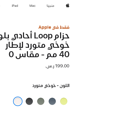
Apple‏
المتجر
Mac
iPad‏
e
فقط في Apple
حزام Loop أحادي ب
خوخي متورد لإطار
40 مم - مقاس 0
199.00 ر.س.‏
اللون - خوخي متورد
أصفر
أزرق
رمادي
أسود
نيون
حديدي
مخضر
خوخي