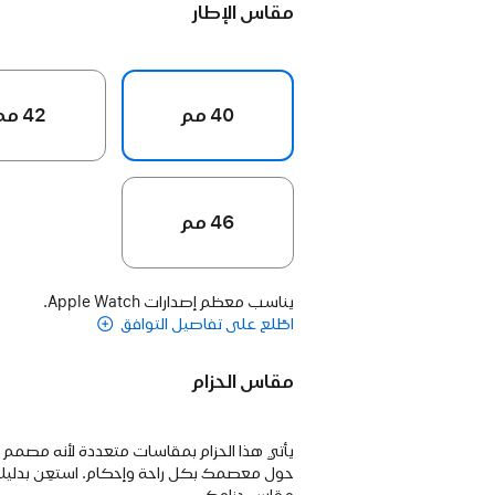
مقاس الإطار
40 مم
42 مم
46 مم
يناسب معظم إصدارات Apple Watch.
اطّلع على تفاصيل التوافق
مقاس الحزام
يأتي هذا الحزام بمقاسات متعددة لأنه مصمم
حول معصمك بكل راحة وإحكام. استعِن بدليلن
مقاس حزامك.