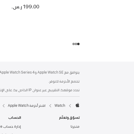
199.00 ر.س.‏
الحاشية
الحواشي
يتوافق مع Apple Watch SE وApple Watch Series 4 أو الإصدارات الأحدث.
تخضع الأحزمة للتوفر.
نحدد موقعك التقريبي عبر عنوان IP الخاص بك على الإنترنت من خلال مطابقته بمنطقة جغرافية أو عبر الموقع الذي أدخلته في زياراتك السابقة إلى Apple.
Watch
اشتر أحزمة Apple Watch
Apple
تسوّق وتعلّم
الحساب
متجرنا
إدارة حساب Apple