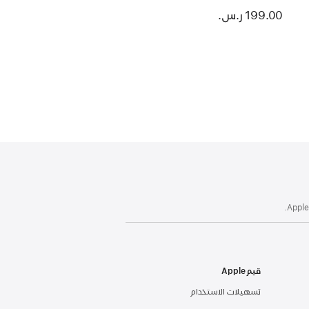
متوسط
199.00 ر.س.‏
قيم Apple
تسهيلات الاستخدام