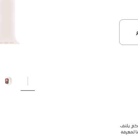
 كي يلتف
ا لمعرفة