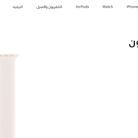
iPhon
Watch
AirPods
التلفزيون والمنزل
الترفيه
لون
 متورد