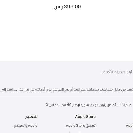
399.00 ر.س.‏
حزام Loop أحادي بلون خوخي متورد لإطار 40 مم - مقاس 0
Apple Store
للتعليم
تطبيق Apple Store
Apple والتعليم