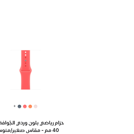
+
حزام رياضي بلون وردي الجّوافة 
40 مم - مقاس صغير/متوسط