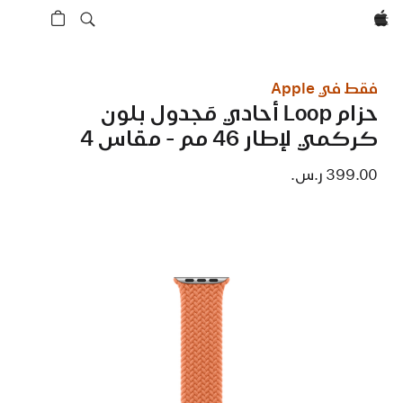
Apple‏
فقط في Apple
حزام Loop أحادي مَجدول بلون
كركمي لإطار 46 مم - مقاس 4
399.00 ر.س.‏