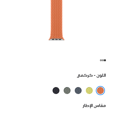
اللون - كركمي
أصفر
أزرق
رمادي
سماء
نيون
حديدي
مخضر
الليل
كركمي
مقاس الإطار