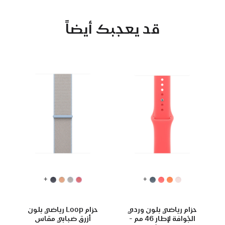
قد يعجبك أيضاً
+
+
حزام رياضي بلون وردي
حزام Loop رياضي بلون
الجّوافة لإطار 46 مم -
أزرق ضبابي مقاس