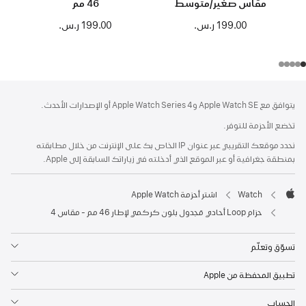
مقاس صغير/متوسط
46 مم
199.00 ر.س.‏
199.00 ر.س.‏
الحاشية
الحواشي
يتوافق مع Apple Watch SE وApple Watch Series 4 أو الإصدارات الأحدث.
تخضع الأحزمة للتوفر.
نحدد موقعك التقريبي عبر عنوان IP الخاص بك على الإنترنت من خلال مطابقته
بمنطقة جغرافية أو عبر الموقع الذي أدخلته في زياراتك السابقة إلى Apple.
Watch
اشتر أحزمة Apple Watch
Apple
حزام Loop أحادي مَجدول بلون كركمي لإطار 46 مم - مقاس 4
تسوّق وتعلّم
تطبيق المحفظة من Apple
الحساب