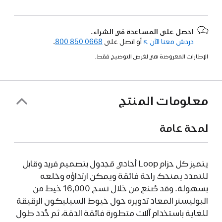
احصل على المساعدة في الشراء.
دردش معنا الآن
(فتح
أو اتصل على
800 850 0668
.
في
الإطارات المعروضة هي لغرض التوضيح فقط.
نافذة
جديدة)
معلومات المنتج
لمحة عامة
يتميز كل حزام Loop أحادي مَجدول بتصميم فريد وقابل
للتمدد يمنحك راحة فائقة ويمكن ارتداؤه وخلعه
بسهولة. وقد صُنع من خلال نسج 16,000 خيط من
البوليستر المعاد تدويره حول خيوط السيليكون الرقيقة
للغاية باستخدام آلات متطورة فائقة الدقة، ثم حُدد طول