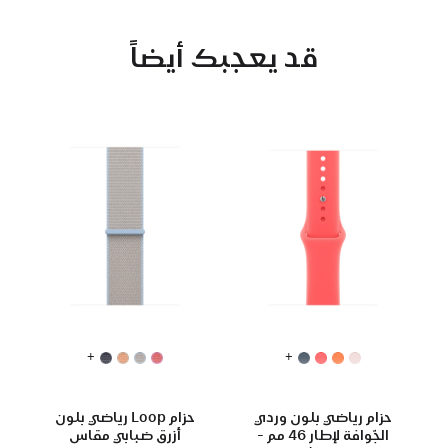
قد يعجبك أيضاً
+
+
حزام رياضي بلون وردي
حزام Loop رياضي بلون
الجّوافة لإطار 46 مم -
أزرق ضبابي مقاس