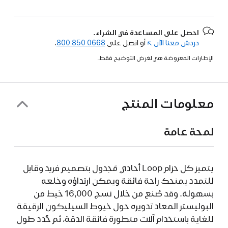
احصل على المساعدة في الشراء.
دردش معنا الآن
(فتح
أو اتصل على
800 850 0668
.
في
الإطارات المعروضة هي لغرض التوضيح فقط.
نافذة
جديدة)
معلومات المنتج
لمحة عامة
يتميز كل حزام Loop أحادي مَجدول بتصميم فريد وقابل
للتمدد يمنحك راحة فائقة ويمكن ارتداؤه وخلعه
بسهولة. وقد صُنع من خلال نسج 16,000 خيط من
البوليستر المعاد تدويره حول خيوط السيليكون الرقيقة
للغاية باستخدام آلات متطورة فائقة الدقة، ثم حُدد طول