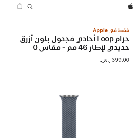
Apple‏
فقط في Apple
حزام Loop أحادي مَجدول بلون أزرق
حديدي لإطار 46 مم - مقاس 0
399.00 ر.س.‏