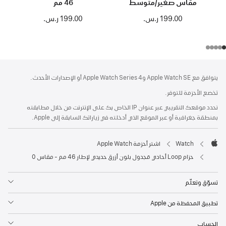
مقاس صغير/متوسط
46 مم
199.00 ر.س.‏
199.00 ر.س.‏
الحاشية
الحواشي
يتوافق مع Apple Watch SE وApple Watch Series 4 أو الإصدارات الأحدث.
تخضع الأحزمة للتوفر.
نحدد موقعك التقريبي عبر عنوان IP الخاص بك على الإنترنت من خلال مطابقته
بمنطقة جغرافية أو عبر الموقع الذي أدخلته في زياراتك السابقة إلى Apple.
Watch
اشتر أحزمة Apple Watch
Apple
حزام Loop أحادي مَجدول بلون أزرق حديدي لإطار 46 مم - مقاس 0
تسوّق وتعلّم
تطبيق المحفظة من Apple
الحساب