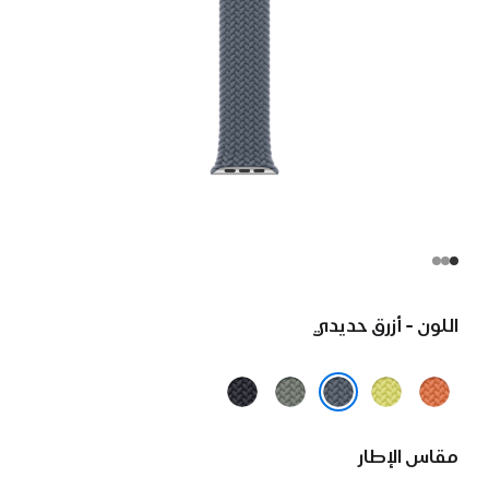
اللون - أزرق حديدي
كركمي
أصفر
رمادي
سماء
نيون
مخضر
الليل
أزرق حديدي
مقاس الإطار