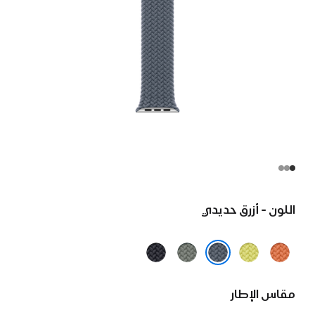
اللون - أزرق حديدي
كركمي
أصفر
رمادي
سماء
نيون
مخضر
الليل
أزرق حديدي
مقاس الإطار