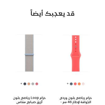
قد يعجبك أيضاً
+
+
حزام رياضي بلون وردي
حزام Loop رياضي بلون
الجّوافة لإطار 46 مم -
أزرق ضبابي مقاس