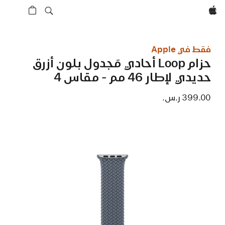
Apple‏
فقط في Apple
حزام Loop أحادي مَجدول بلون أزرق
حديدي لإطار 46 مم - مقاس 4
399.00 ر.س.‏