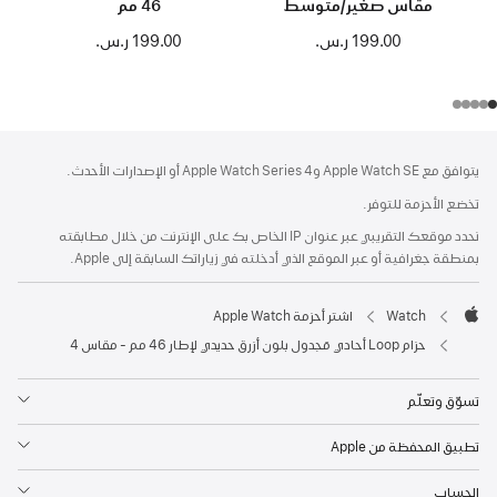
مقاس صغير/متوسط
46 مم
199.00 ر.س.‏
199.00 ر.س.‏
الحاشية
الحواشي
يتوافق مع Apple Watch SE وApple Watch Series 4 أو الإصدارات الأحدث.
تخضع الأحزمة للتوفر.
نحدد موقعك التقريبي عبر عنوان IP الخاص بك على الإنترنت من خلال مطابقته
بمنطقة جغرافية أو عبر الموقع الذي أدخلته في زياراتك السابقة إلى Apple.
Watch
اشتر أحزمة Apple Watch
Apple
حزام Loop أحادي مَجدول بلون أزرق حديدي لإطار 46 مم - مقاس 4
تسوّق وتعلّم
تطبيق المحفظة من Apple
الحساب