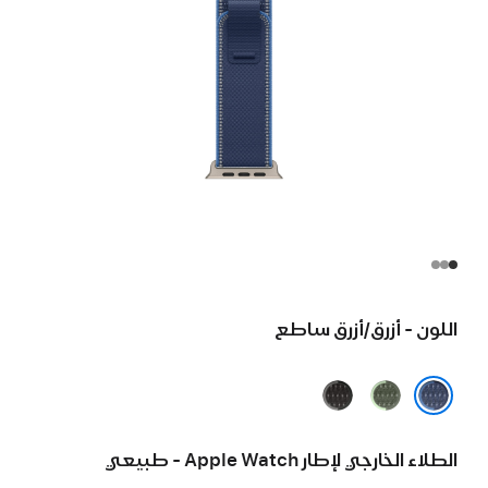
اللون - أزرق/أزرق ساطع
أخضر/
أسود/
نيون
فحمي
أزرق/أزرق ساطع
الطلاء الخارجي لإطار Apple Watch - طبيعي