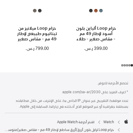
حزام Loop ألباين بلون
حزام Loop ميلانيز من
أسود لإطار 49 مم
تيتانيوم طبيعي لإطار
- مقاس صغير - طلاء
49 مم - مقاس صغير
خارجي بلون تيتانيوم
399.00 ر.س.‏
799.00 ر.س.‏
طبيعي
الحاشية
الحواشي
تخضع الأحزمة للتوفر.
* اعرف المزيد على apple.com/sa-ar/2030
نحدد موقعك التقريبي عبر عنوان IP الخاص بك على الإنترنت من خلال مطابقته
بمنطقة جغرافية أو عبر الموقع الذي أدخلته في زياراتك السابقة إلى Apple.
Watch
اشتر أحزمة Apple Watch
Apple
حزام Loop ترايل بلون أزرق/أزرق ساطع لإطار 49 مم - مقاس صغير/متوسط - طلاء خارجي بلون تيتانيوم طبيعي