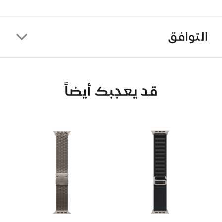
التوافق
قد يعجبك أيضاً