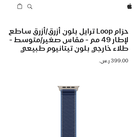
Apple‏
حزام Loop ترايل بلون أزرق/أزرق ساطع
لإطار 49 مم - مقاس صغير/متوسط -
طلاء خارجي بلون تيتانيوم طبيعي
399.00 ر.س.‏