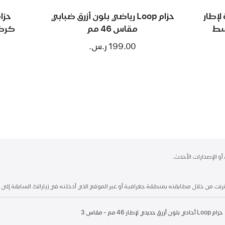
لإطار
حزام Loop رياضي بلون أزرق ضبابي
مقاس 46 مم
كركمي لإ
199.00 ر.س.‏
حزام Loop أحادي بلون أزرق حديدي لإطار 46 مم - مقاس 3