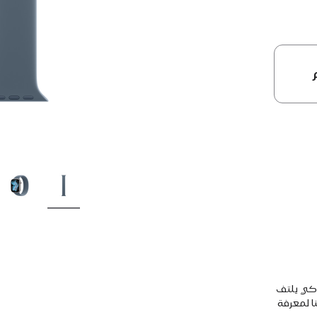
 كي يلتف
ا لمعرفة