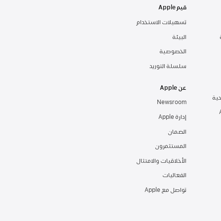
قيم Apple
تسهيلات الاستخدام
‏‏‏البيئة‏
الخصوصية
سلسلة التوريد
عن Apple
Newsroom
إدارة Apple‏
الضمان
المستثمرون
الأخلاقيات والامتثال
الفعاليات
تواصل مع Apple‏