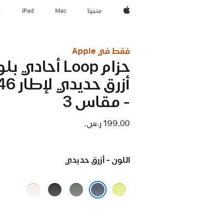
Apple‏
المتجر
Mac
iPad‏
e
فقط في Apple
حزام Loop أحادي ب
- مقاس 3
199.00 ر.س.‏
اللون - أزرق حديدي
أصفر
رمادي
أسود
خوخي
نيون
مخضر
متورد
أزرق حديدي