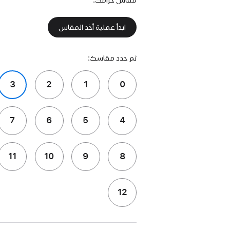
ابدأ عملية أخذ المقاس
ثم حدد مقاسك:
3
2
1
0
7
6
5
4
11
10
9
8
12