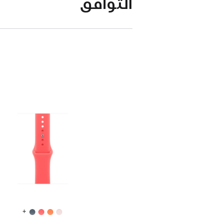
التوافق
+