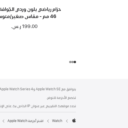
حزام رياضي بلون وردي الجّوافة 
46 مم - مقاس صغير/متوسط
199.00 ر.س.‏
الحاشية
الحواشي
يتوافق مع Apple Watch SE وApple Watch Series 4 أو الإصدارات الأحدث.
تخضع الأحزمة للتوفر.
نحدد موقعك التقريبي عبر عنوان IP الخاص بك على الإنترنت من خلال مطابقته بمنطقة جغرافية أو عبر الموقع الذي أدخلته في زياراتك السابقة إلى Apple.
Watch
اشتر أحزمة Apple Watch
Apple