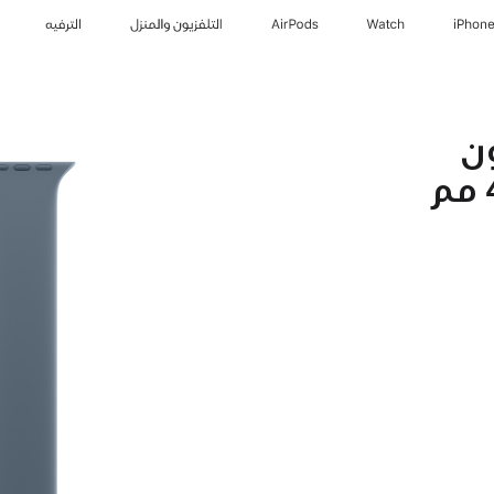
iPhon
Watch
AirPods
التلفزيون والمنزل
الترفيه
لون
أزرق حديدي لإطار 46 مم