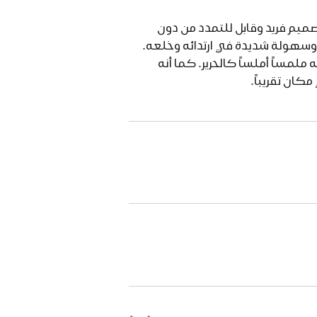
ئل بتصميم فريد وقابل للتمدد من دون
، وسهولة شديدة في ارتدائه وخلعه.
لمساً أملساً كالحرير. كما أنه
مكان تقريباً.