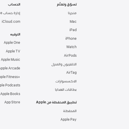
تسوّق وتعلّم
الحساب
متجرنا
إدارة حساب Apple
Mac‏
iPad‏
الترفيه
iPhone
Apple One
Watch
Apple TV‏
AirPods
Apple Music
التلفزيون والمنزل
Apple Arcade
AirTag‏
+Apple Fitness‏‏
الاكسسوارات
ple Podcasts
بطاقات الهدايا
Apple Books‏
تطبيق المحفظة من Apple
App Store
المحفظة
Apple Pay