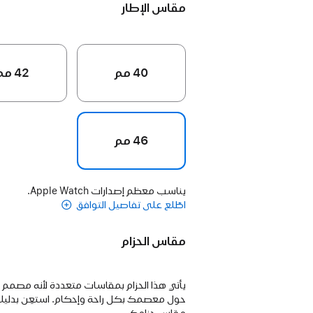
مقاس الإطار
40 مم
42 مم
46 مم
يناسب معظم إصدارات Apple Watch.
اطّلع على تفاصيل التوافق
مقاس الحزام
يأتي هذا الحزام بمقاسات متعددة لأنه مصمم
حول معصمك بكل راحة وإحكام. استعِن بدليلن
مقاس حزامك.