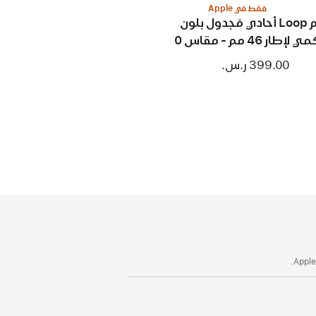
فقط في Apple
حزام Loop أحادي مَجدول بلون
طار 46 مم - مقاس 0
399.00 ر.س.‏