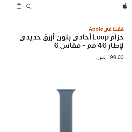
Apple‏
فقط في Apple
حزام Loop أحادي بلون أزرق حديدي
لإطار 46 مم - مقاس 6
199.00 ر.س.‏