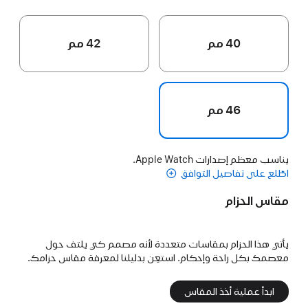
40 مم
42 مم
46 مم
يناسب معظم إصدارات Apple Watch.
اطّلع على تفاصيل التوافق
مقاس الحزام
يأتي هذا الحزام بمقاسات متعددة لأنه مصمم كي يلتف حول
معصمك بكل راحة وإحكام. استعِن بدليلنا لمعرفة مقاس حزامك.
ابدأ عملية أخذ المقاس