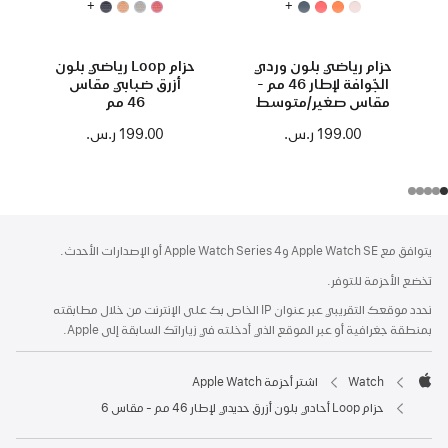
+
+
حزام رياضي بلون وردي
حزام Loop رياضي بلون
الجّوافة لإطار 46 مم -
أزرق ضبابي مقاس
مقاس صغير/متوسط
46 مم
199.00 ر.س.‏
199.00 ر.س.‏
الحاشية
الحواشي
يتوافق مع Apple Watch SE وApple Watch Series 4 أو الإصدارات الأحدث.
تخضع الأحزمة للتوفر.
نحدد موقعك التقريبي عبر عنوان IP الخاص بك على الإنترنت من خلال مطابقته
بمنطقة جغرافية أو عبر الموقع الذي أدخلته في زياراتك السابقة إلى Apple.
Watch
اشتر أحزمة Apple Watch
Apple
حزام Loop أحادي بلون أزرق حديدي لإطار 46 مم - مقاس 6