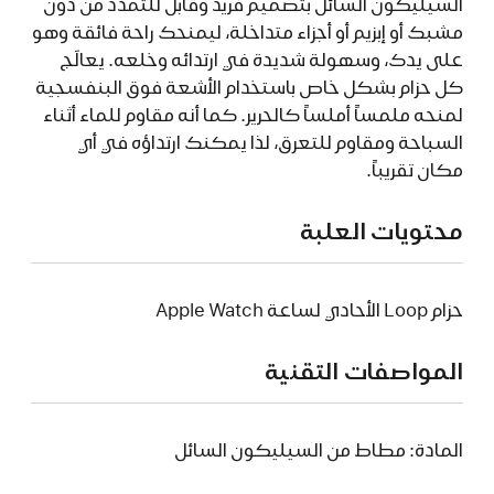
السيليكون السائل بتصميم فريد وقابل للتمدد من دون
مشبك أو إبزيم أو أجزاء متداخلة، ليمنحك راحة فائقة وهو
على يدك، وسهولة شديدة في ارتدائه وخلعه. يعالَج
كل حزام بشكل خاص باستخدام الأشعة فوق البنفسجية
لمنحه ملمساً أملساً كالحرير. كما أنه مقاوم للماء أثناء
السباحة ومقاوم للتعرق، لذا يمكنك ارتداؤه في أي
مكان تقريباً.
محتويات العلبة
حزام Loop الأحادي لساعة Apple Watch
المواصفات التقنية
المادة: مطاط من السيليكون السائل