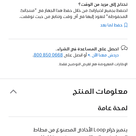
تحتاج إلى مزيد من الوقت؟
احتفظ بجميع اختياراتك من خلال حفظ هذا الجهاز في "منتجاتك
المحفوظة" لتعود إليها في أي وقت وتتابع من حيث توقفت.
حفظ لما بعد
احصل على المساعدة في الشراء.
دردش معنا الآن
(فتح
أو اتصل على
800 850 0668
.
في
الإطارات المعروضة هي لغرض التوضيح فقط.
نافذة
جديدة)
معلومات المنتج
لمحة عامة
يتميز حزام Loop الأحادي المصنوع من مطاط