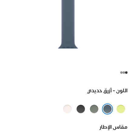
اللون - أزرق حديدي
أصفر
رمادي
أسود
خوخي
نيون
مخضر
متورد
أزرق حديدي
مقاس الإطار