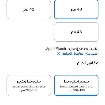
40 مم
42 مم
46 مم
يناسب معظم إصدارات Apple Watch.
اطّلع على تفاصيل التوافق
مقاس الحزام
صغير/متوسط
متوسط/كبير
حزام يناسب المعصم بمحيط
حزام يناسب المعصم بمحيط
130–180 مم.
150–200 مم.