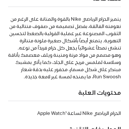
يتميز الحزام الرياضي Nike بالقوة والمتانة على الرغم من
نعومته الفائقة، بفضل تصميمه من صفوف متتالية من
الثقوب المصنوعة عبر عملية القولبة بالضغط لتحسين
التهوية. يتمتع أيضاً بأشكال صغيرة ملونة متناثرة
تنشئ نمطاً عشوائياً يجعل كل حزام فريداً من نوعه.
وهو مصمم من مواد مرنة ومتينة ويلف معصمك بأناقة
وسلاسة لملمس مريح على الجلد، كما يأتي بمشبك
مبتكر على شكل مسمار، محفور عليه بدقة شعار
Run Swoosh، ما يمنحه لمسة غير لامعة جديدة.
محتويات العلبة
الحزام الرياضي Nike لساعة Apple Watch¹