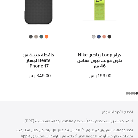
+
حزام Loop رياضي Nike
حافظة متينة من
بلون فولت نيون مقاس
Beats لجهاز
46 مم
iPhone 17
مع MagSafe ووحدة
199.00 ر.س.‏
349.00 ر.س.‏
التحكم في الكاميرا -
أسود جبلي
الحاشية
الحواشي
تخضع الأحزمة للتوفر.
1. غير مخصص للاستخدام كما تُستخدم معدات الوقاية الشخصية (PPE).
نحدد موقعك التقريبي عبر عنوان IP الخاص بك على الإنترنت من خلال مطابقته
بمنطقة جغرافية أو عبر الموقع الذي أدخلته في زياراتك السابقة إلى Apple.