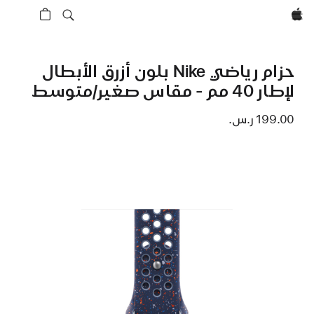
Apple‏
حزام رياضي Nike بلون أزرق الأبطال
لإطار 40 مم - مقاس صغير/متوسط
199.00 ر.س.‏