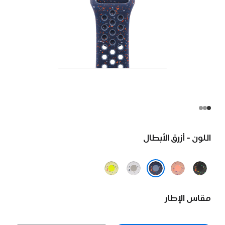
اللون - أزرق الأبطال
أسود
وردي
رمادي
فولت
ليلي
الغروب
ضبابي
نيون
أزرق الأبطال
مقاس الإطار