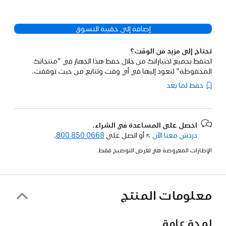
إضافة إلى حقيبة التسوق
تحتاج إلى مزيد من الوقت؟
احتفظ بجميع اختياراتك من خلال حفظ هذا الجهاز في "منتجاتك
المحفوظة" لتعود إليها في أي وقت وتتابع من حيث توقفت.
حفظ لما بعد
احصل على المساعدة في الشراء.
دردش معنا الآن
(فتح
أو اتصل على
800 850 0668
.
في
الإطارات المعروضة هي لغرض التوضيح فقط.
نافذة
جديدة)
معلومات المنتج
لمحة عامة