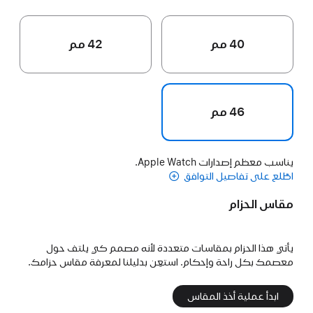
40 مم
42 مم
46 مم
يناسب معظم إصدارات Apple Watch.
اطّلع على تفاصيل التوافق
مقاس الحزام
يأتي هذا الحزام بمقاسات متعددة لأنه مصمم كي يلتف حول
معصمك بكل راحة وإحكام. استعِن بدليلنا لمعرفة مقاس حزامك.
ابدأ عملية أخذ المقاس