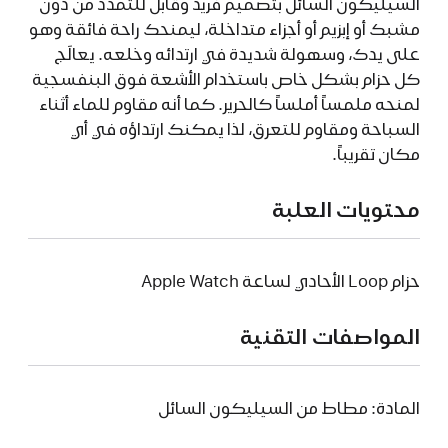
السيليكون السائل بتصميم فريد وقابل للتمدد من دون
مشبك أو إبزيم أو أجزاء متداخلة، ليمنحك راحة فائقة وهو
على يدك، وسهولة شديدة في ارتدائه وخلعه. يعالَج
كل حزام بشكل خاص باستخدام الأشعة فوق البنفسجية
لمنحه ملمساً أملساً كالحرير. كما أنه مقاوم للماء أثناء
السباحة ومقاوم للتعرق، لذا يمكنك ارتداؤه في أي
مكان تقريباً.
محتويات العلبة
حزام Loop الأحادي لساعة Apple Watch
المواصفات التقنية
المادة: مطاط من السيليكون السائل