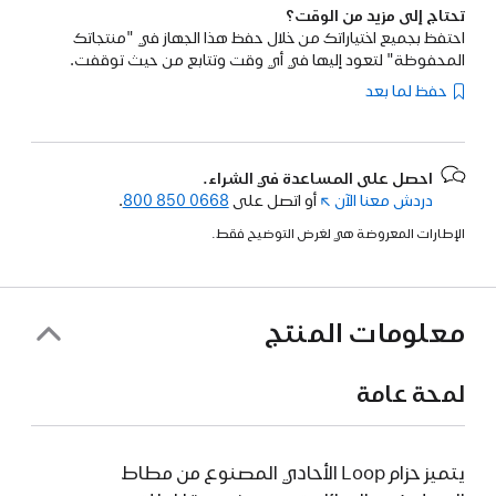
تحتاج إلى مزيد من الوقت؟
احتفظ بجميع اختياراتك من خلال حفظ هذا الجهاز في "منتجاتك
المحفوظة" لتعود إليها في أي وقت وتتابع من حيث توقفت.
حفظ لما بعد
احصل على المساعدة في الشراء.
دردش معنا الآن
(فتح
أو اتصل على
800 850 0668
.
في
الإطارات المعروضة هي لغرض التوضيح فقط.
نافذة
جديدة)
معلومات المنتج
لمحة عامة
يتميز حزام Loop الأحادي المصنوع من مطاط