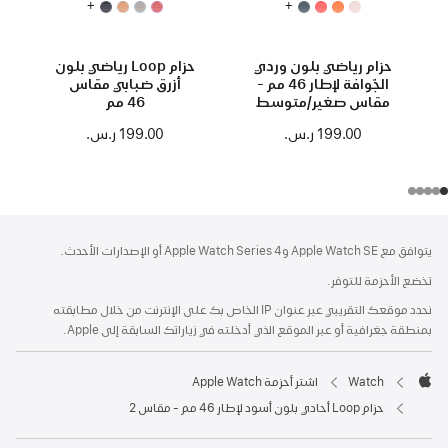
+
+
حزام رياضي بلون وردي
حزام Loop رياضي بلون
الجّوافة لإطار 46 مم -
أزرق ضبابي مقاس
مقاس صغير/متوسط
46 مم
199.00 ر.س.‏
199.00 ر.س.‏
الحاشية
الحواشي
يتوافق مع Apple Watch SE وApple Watch Series 4 أو الإصدارات الأحدث.
تخضع الأحزمة للتوفر.
نحدد موقعك التقريبي عبر عنوان IP الخاص بك على الإنترنت من خلال مطابقته
بمنطقة جغرافية أو عبر الموقع الذي أدخلته في زياراتك السابقة إلى Apple.
Watch
اشتر أحزمة Apple Watch
Apple
حزام Loop أحادي بلون أسود لإطار 46 مم - مقاس 2