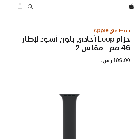
Apple‏
فقط في Apple
حزام Loop أحادي بلون أسود لإطار
46 مم - مقاس 2
199.00 ر.س.‏