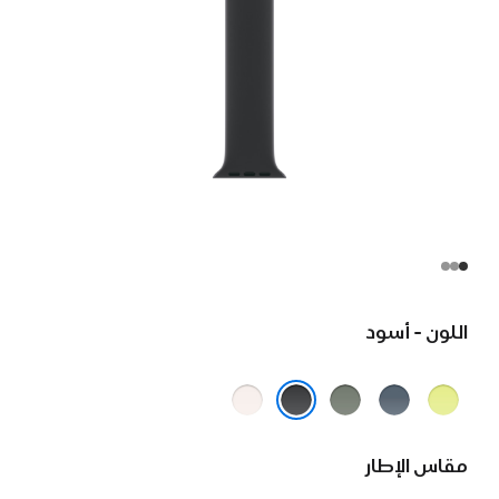
اللون - أسود
أصفر
أزرق
رمادي
خوخي
نيون
حديدي
مخضر
متورد
أسود
مقاس الإطار