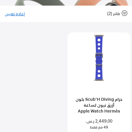
فلتر (2)
إعادة تعيين
-
فلت
Close
فلتر
حزام Scub'H Diving بلون
أزرق نيون لساعة
Apple Watch Hermès
Ultra 3‏
2,449.00 ر.س.‏
49 مم فقط