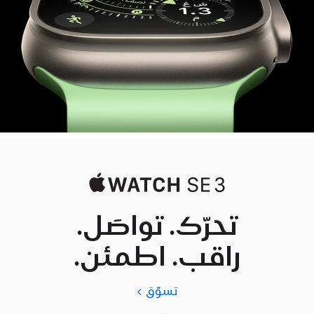
تحرّك. تواصَل.
راقب. اطمئن.
تسوّق
Apple
Watch