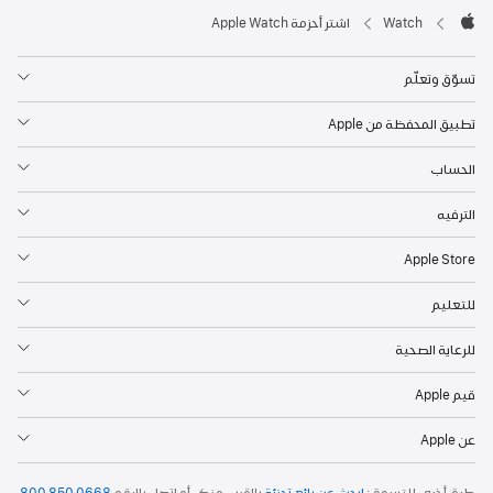
Watch
اشتر أحزمة Apple Watch
Apple
تسوّق وتعلّم
تطبيق المحفظة من Apple
الحساب
الترفيه
Apple Store
للتعليم
للرعاية الصحية
قيم Apple
عن Apple
طرق أخرى للتسوق:
ابحث عن بائع تجزئة
بالقرب منك. أو
اتصل بالرقم
800 850 0668