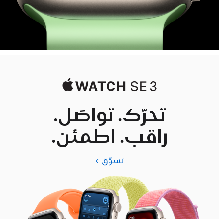
تحرّك. تواصَل.
راقب. اطمئن.
تسوّق
Apple
Watch
SE
3