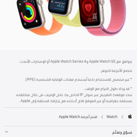
الحاشية
الحواشي
يتوافق مع Apple Watch SE وApple Watch Series 4 أو الإصدارات الأحدث.
تخضع الأحزمة للتوفر.
° غير مخصص للاستخدام كما تُستخدم معدات الوقاية الشخصية (PPE).
* قد يزداد طول الحزام مع الوقت.
نحدد موقعك التقريبي عبر عنوان IP الخاص بك على الإنترنت من خلال مطابقته
بمنطقة جغرافية أو عبر الموقع الذي أدخلته في زياراتك السابقة إلى Apple.
Watch
اشتر أحزمة Apple Watch
Apple
تسوّق وتعلّم