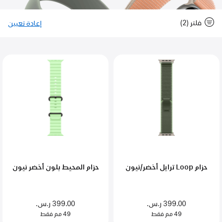
فلتر (2)
إعادة تعيين
-
فلت
Close
فلتر
حزام Loop ترايل أخضر/نيون
حزام المحيط بلون أخضر نيون
399.00 ر.س.‏
399.00 ر.س.‏
49 مم فقط
49 مم فقط